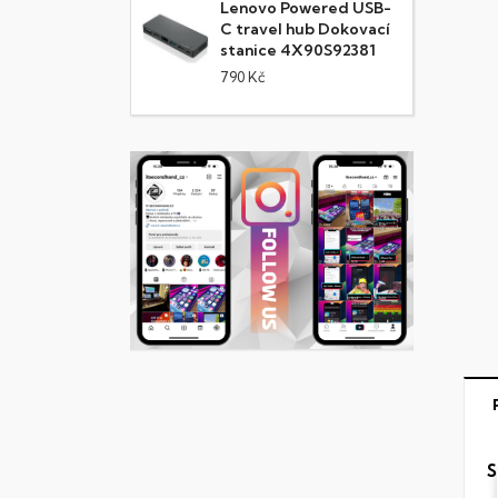
Lenovo Powered USB-
C travel hub Dokovací
stanice 4X90S92381
790 Kč
S