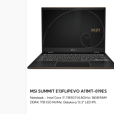
MSI SUMMIT E13FLIPEVO A11MT-019ES
Notebook - Intel Core i7-1185G7 (4,8GHz), 16GB RAM
Rychlý náhled
DDR4, 1TB SSD NVMe, Dotykový 13,3" LED IPS...