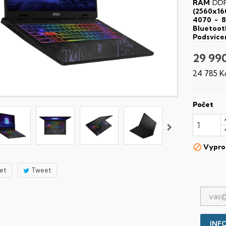
RAM
DDR
(2560x16
4070 - 
Bluetoot
Podsvíce
29 99
24 785 K
Počet
Vypro

let
Tweet
INFO