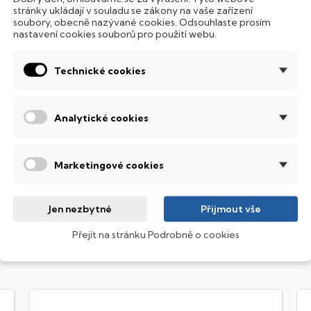
ento notebook je vybaven
SSD
(Solid State Drive) diskem, kte
stránky ukládají v souladu se zákony na vaše zařízení
soubory, obecně nazývané cookies. Odsouhlaste prosím
Hard Disk Drive) disků nedisponuje žádnými pohyblivými s
nastavení cookies souborů pro použití webu.
 mechanickému poškození. Díky použití elektronické sousta
abízí mnohem
rychlejší
práci s daty.
Technické cookies
odsvícená klávesnice
ntegrovaný systém úsporných LED diod osvítí jednotlivé klávesy
Analytické cookies
emné noci, stále však decentně, aby nikterak nedráždily Váš zra
obrazovací technologie IPS
Marketingové cookies
ekuté krystaly disponují zcela odlišnou světelnou propustno
sou široké pozorovací úhly (téměr
180°
), lepší úroveň
kontrastu
a
Jen nezbytné
Přijmout vše
Přejít na stránku Podrobně o cookies