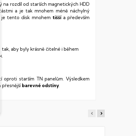
rý na rozdíl od starších magnetických HDD
oučástmi a je tak mnohem méně náchylný
vy je tento disk mnohem
tišší
a především
 tak, aby byly krásně čitelné i během
k.
stí oproti starším TN panelům. Výsledkem
 přesnější
barevné odstíny
.