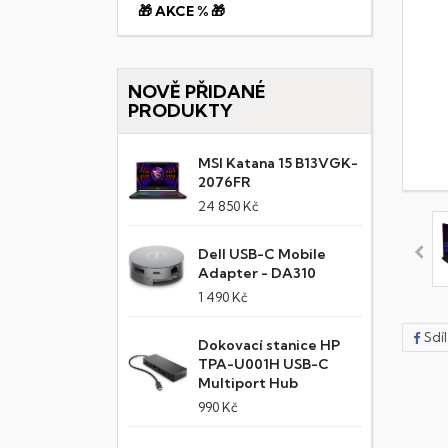
🎁 AKCE % 🎁
NOVĚ PŘIDANÉ
PRODUKTY
MSI Katana 15 B13VGK-
2076FR
24 850 Kč
Dell USB-C Mobile
Adapter - DA310
1 490 Kč
Sdí
Dokovací stanice HP
TPA-U001H USB-C
Multiport Hub
990 Kč