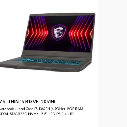
MSI CY
Notebook -
SSD NVMe, 17
MSI THIN 15 B13VE-2051NL
Notebook - Intel Core i7-13620H (4,9GHz), 16GB RAM
Rychlý náhled
DDR4, 512GB SSD NVMe, 15,6" LED IPS Full HD...