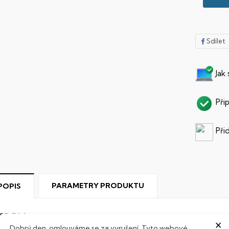
Sdílet
Jak
Při
Při
PARAMETRY PRODUKTU
POPIS
SD Disk
×
Dobrý den, omlouváme se za vyrušení. Tyto webové