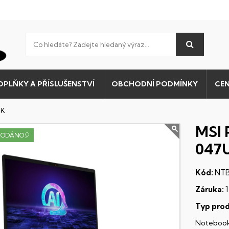
OPLŇKY A PŘÍSLUŠENSTVÍ
OBCHODNÍ PODMÍNKY
CEN
UK
MSI 
RODÁNO🎈
047
Kód:
NTB
Záruka:
1
Typ prod
Noteboo