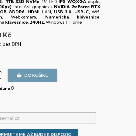
5,
1TB SSD NVMe
, 16" LED
IPS
WQXGA
displej
00px)
, Intel Arc graphics +
NVIDIA GeForce RTX
8GB GDDR6
,
HDMI
, LAN,
USB 3.0
,
USB-C
, Wifi,
h
, Webkamera,
Numerická klávesnice
,
ná klávesnice
,
240Hz,
Windows 11 Home
0 Kč
č bez DPH

DO KOŠÍKU
dáno🎈
RMUJTE MĚ, AŽ BUDE K DISPOZICI