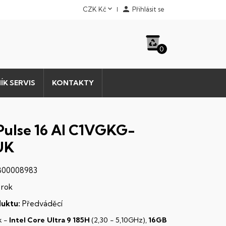


CZK Kč
Přihlásit se
0
ÍK SERVIS
KONTAKTY
Pulse 16 AI C1VGKG-
UK
00008983
 rok
uktu:
Předváděcí
k -
Intel Core Ultra 9 185H
(2,30 - 5,10GHz),
16GB