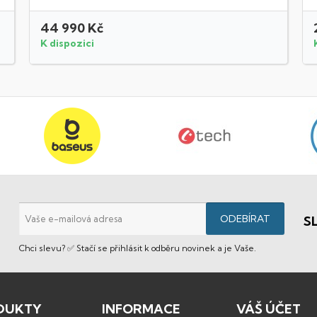
44 990 Kč
K dispozici
S
Chci slevu? ✅ Stačí se přihlásit k odběru novinek a je Vaše.
DUKTY
INFORMACE
VÁŠ ÚČET