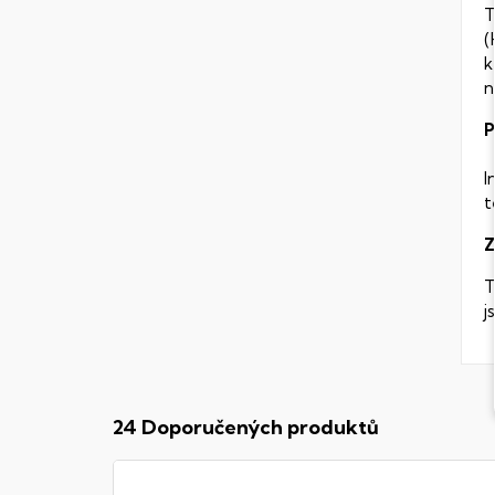
T
(
k
n
P
I
t
Z
T
j
24 Doporučených produktů