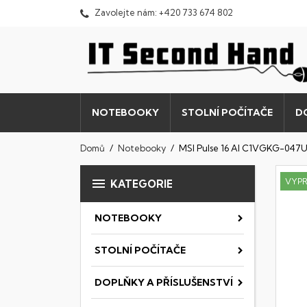
Zavolejte nám:
+420 733 674 802
NOTEBOOKY
STOLNÍ POČÍTAČE
D
Domů
Notebooky
MSI Pulse 16 AI C1VGKG-047

VYP
KATEGORIE
NOTEBOOKY
STOLNÍ POČÍTAČE
DOPLŇKY A PŘÍSLUŠENSTVÍ