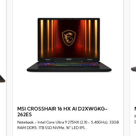
MSI CROSSHAIR 16 HX AI D2XWGKG-
262ES
Rychlý náhled
Notebook - Intel Core Ultra 9 275HX (2,10 - 5,40GHz), 32GB
RAM DDR5, 1TB SSD NVMe, 16" LED IPS...