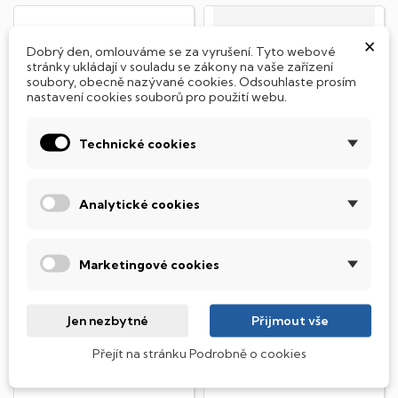
×
Dobrý den, omlouváme se za vyrušení. Tyto webové
stránky ukládají v souladu se zákony na vaše zařízení
soubory, obecně nazývané cookies. Odsouhlaste prosím
nastavení cookies souborů pro použití webu.
Technické cookies
Analytické cookies
Dell Latitude 5520
Dell Latitude 7520
Stav produktu: B 💻 Notebook
Stav produktu: A 💻 Notebook
Marketingové cookies
- Latitude- Intel Core i5-
- Latitude- Intel Core i5-
1135G7 (2,4 - 4,2GHz), 8GB
1145G7 (2,70 - 5,10GHz), 16GB
RAM DDR4,...
RAM DDR4,...
7 990 Kč
11 990 Kč
Jen nezbytné
Přijmout vše
Skladem
Skladem
Přejít na stránku Podrobně o cookies
DO KOŠÍKU
DO KOŠÍKU