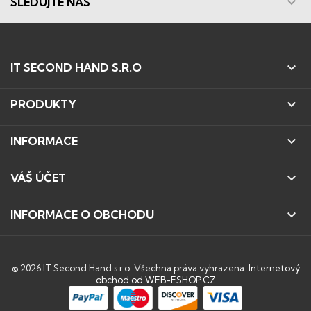

SLEDUJTE NÁS

IT SECOND HAND S.R.O

PRODUKTY

INFORMACE

VÁŠ ÚČET

INFORMACE O OBCHODU
© 2026 IT Second Hand s.r.o. Všechna práva vyhrazena.
Internetový
obchod od WEB-ESHOP.CZ