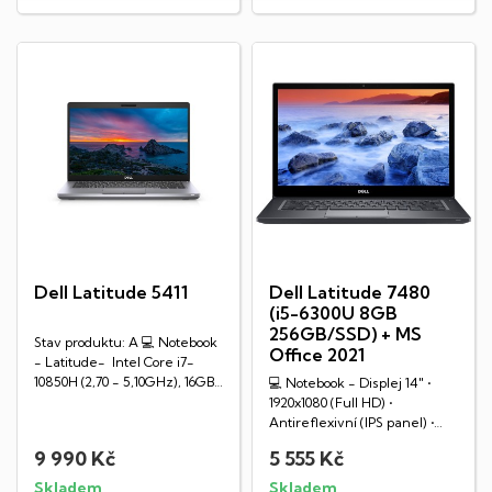
Dell Latitude 5411
Dell Latitude 7480
(i5-6300U 8GB
256GB/SSD) + MS
Stav produktu: A 💻 Notebook
Office 2021
- Latitude- Intel Core i7-
10850H (2,70 - 5,10GHz), 16GB
💻 Notebook - Displej 14" •
RAM DDR4,...
1920x1080 (Full HD) •
Antireflexivní (IPS panel) •
WLED • Intel Core...
9 990 Kč
5 555 Kč
Skladem
Skladem