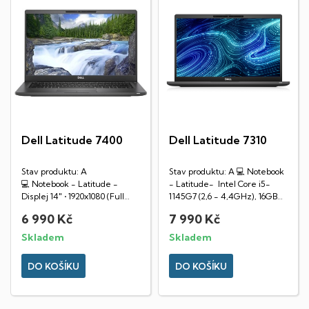
Dell Latitude 7400
Dell Latitude 7310
Stav produktu: A
Stav produktu: A 💻 Notebook
💻 Notebook - Latitude -
- Latitude- Intel Core i5-
Displej 14" • 1920x1080 (Full
1145G7 (2,6 - 4,4GHz), 16GB
HD) • Matný (IPS panel) •...
RAM DDR4,...
6 990 Kč
7 990 Kč
Skladem
Skladem
DO KOŠÍKU
DO KOŠÍKU