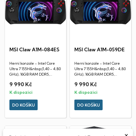
MSI Claw A1M-084ES
MSI Claw A1M-059DE
Herní konzole - Intel Core
Herní konzole - Intel Core
Ultra 7 155H&nbsp;(1,40 - 4,80
Ultra 7 155H&nbsp;(1,40 - 4,80
GHz), 16GB RAM DDR5,
GHz), 16GB RAM DDR5,
1TB&nbsp;SSD NVMe,...
1TB&nbsp;SSD NVMe,...
9 990 Kč
9 990 Kč
K dispozici
K dispozici
DO KOŠÍKU
DO KOŠÍKU
×
VYPRODÁNO🎈