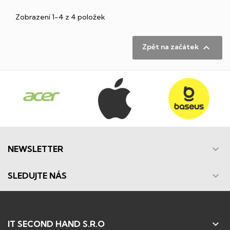
Zobrazení 1-4 z 4 položek

Zpět na začátek

NEWSLETTER

SLEDUJTE NÁS

IT SECOND HAND S.R.O