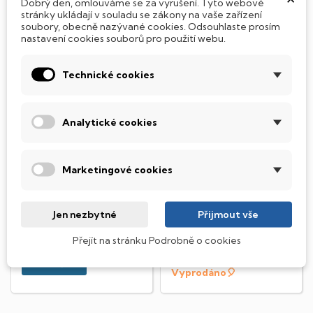
Dobrý den, omlouváme se za vyrušení. Tyto webové
stránky ukládají v souladu se zákony na vaše zařízení
soubory, obecně nazývané cookies. Odsouhlaste prosím
nastavení cookies souborů pro použití webu.
Technické cookies
Analytické cookies
MSI Claw A1M-042FR
Microsoft Xbox Series
X - 1TB
Herní konzole - Notebook -
Herní konzole Xbox Series X •
Marketingové cookies
Intel Core Ultra 5 135H&nbsp;
interní paměť 1 TB • podpora
(1,40 - 4,80 GHz), 16GB RAM
HDR a 4K • 8jádrový procesor
DDR5,...
Zen 2 •...
Jen nezbytné
Přijmout vše
8 990 Kč
K dispozici
Přejít na stránku Podrobně o cookies
16 990 Kč
DO KOŠÍKU
Vyprodáno🎈