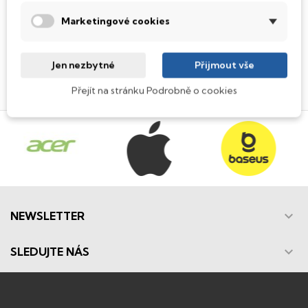
Odesláním formuláře souhlasíte se zpracováním
osobních údajů
(číst)
Marketingové cookies
Jen nezbytné
Přijmout vše
Přejít na stránku Podrobně o cookies

NEWSLETTER

SLEDUJTE NÁS