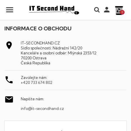

0
INFORMACE O OBCHODU

IT-SECONDHAND.CZ
Sídlo společnosti: Nádražní 142/20
Kanceláře a osobní odběr: Mlýnská 2353/12
70200 Ostrava
Česká Republika

Zavolejte nám:
+420 733 674 802

Napište nám:
info@it-secondhand.cz