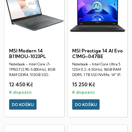
MSI Modern 14
MSI Prestige 14 AI Evo
B11MOU-1023PL
C1MG-047BE
Notebook - Intel Core i7-
Notebook - Intel Core Ultra 5
1195G7 (2,90-5,00GHz), 8GB
125H (1,2-4,5GHz), 16GB RAM
RAM DDR4, 512GB SSD
DDR5, 1 TB SSD NVMe, 14" IPS
NVMe, 14" IPS displej...
displej...
12 450 Kč
15 250 Kč
K dispozici
K dispozici
DO KOŠÍKU
DO KOŠÍKU