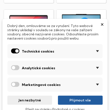
×
Dobrý den, omlouváme se za vyrušení. Tyto webové
stránky ukládají v souladu se zákony na vaše zařízení
soubory, obecně nazývané cookies. Odsouhlaste prosím
nastavení cookies souborů pro použití webu.
Technické cookies
Lenovo 14e
Lenovo ThinkPad E14
Analytické cookies
Chromebook Gen 3
Gen 7
Notebook - Intel Core i3-
Notebook - Intel Core 5 210H
N305, 8GB RAM DDR5, 128GB
(2,2-4,8GHz), 16GB RAM
Marketingové cookies
eMMC, 14" IPS displej
DDR5, 512GB SSD NVMe, 14"
(1920x1080px), Intel UHD...
IPS WUXGA displej...
6 990 Kč
19 990 Kč
K dispozici
K dispozici
Jen nezbytné
Přijmout vše
Přejít na stránku Podrobně o cookies