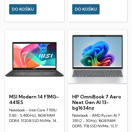
DO KOŠÍKU
DO KOŠÍKU
MSI Modern 14 F1MG-
HP OmniBook 7 Aero
441ES
Next Gen AI 13-
bg1634nz
Notebook - Intel Core 7 150U
(1,80 - 5,40GHz), 16GB RAM
Notebook - AMD Ryzen AI 7
DDR4, 512GB SSD NVMe, 14"
350 (2 - 5GHz), 16GB RAM
LED IPS Full HD...
DDR5, 1TB SSD NVMe, 13,3"
LED IPS WUXGA...