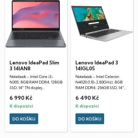
Lenovo IdeaPad Slim
Lenovo IdeaPad 3
3 14IAN8
14IGL05
Notebook - Intel Core i3-
Notebook - Intel Celeron
N305, 8GB RAM DDR4, 128GB
N4020 (1,10-2,80GHz), 8GB
SSD, 14" TN displej
RAM DDR4, 256GB SSD, 14"
(1920x1080px), Intel UHD...
TN displej...
6 990 Kč
6 490 Kč
K dispozici
K dispozici
DO KOŠÍKU
DO KOŠÍKU