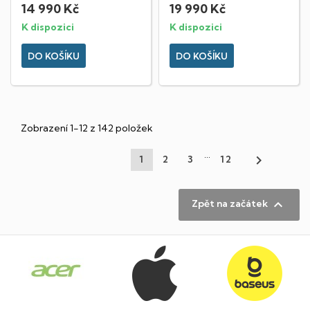
14 990 Kč
19 990 Kč
K dispozici
K dispozici
DO KOŠÍKU
DO KOŠÍKU
Zobrazení 1-12 z 142 položek
…

1
2
3
12

Zpět na začátek