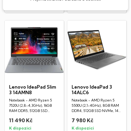
DO KOŠÍKU
DO KOŠÍKU
Lenovo IdeaPad Slim
Lenovo IdeaPad 3
3 14AMN8
14ALC6
Notebook - AMD Ryzen 5
Notebook - AMD Ryzen 5
7520U (2,8-4,3GHz), 16GB
5500U (2,1-4GHz), 8GB RAM
RAM DDR5, 512GB SSD
DDR4, 512GB SSD NVMe, 14"
NVMe, 14" TN Full HD
TN Full HD displej...
11 490 Kč
7 980 Kč
displej...
K dispozici
K dispozici