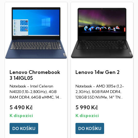
Lenovo Chromebook
Lenovo 14w Gen 2
3 14IGL05
Notebook - Intel Celeron
Notebook - AMD 3015e (1,2-
N4020 (1,10-2,80GHz), 4GB
2,3GHz), 8GB RAM DDR4,
RAM DDR4, 64GB eMMC, 14"
128GB SSD NVMe, 14" TN
TN displej...
displej (1366x768px), AMD...
5 490 Kč
5 990 Kč
K dispozici
K dispozici
DO KOŠÍKU
DO KOŠÍKU