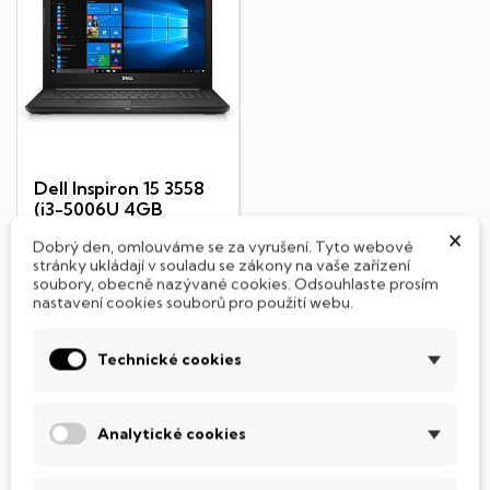
Dell Inspiron 15 3558
(i3-5006U 4GB
128GB/SSD)
×
Dobrý den, omlouváme se za vyrušení. Tyto webové
💻 Notebook - Displej 15,6" •
stránky ukládají v souladu se zákony na vaše zařízení
TrueLife LED • 1366x 768 (HD)
soubory, obecně nazývané cookies. Odsouhlaste prosím
• Intel Core i3-5005U@
nastavení cookies souborů pro použití webu.
2.0GHz • 4GB...
3 990 Kč
Technické cookies
Skladem
DO KOŠÍKU
Analytické cookies