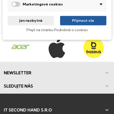
Marketingové cookies
Zobrazení 1-1 z 1 položek
Jen nezbytné
Přijmout vše

Zpět na začátek
Přejít na stránku Podrobně o cookies

NEWSLETTER

SLEDUJTE NÁS

IT SECOND HAND S.R.O