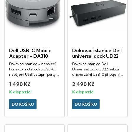
Dell USB-C Mobile
Dokovací stanice Dell
Adapter - DA310
universal dock UD22
Dokovací stanice - napájecí
Dokovací stanice Dell
konektor notebooku USB-C,
Universal Dock UD22 nabízí
napájení USB, vstupní porty 1×
univerzální USB-C připojení,
HDMI 2.0, 1×...
podporu až 4...
1 490 Kč
2 490 Kč
K dispozici
K dispozici
DO KOŠÍKU
DO KOŠÍKU