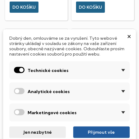
DO KOŠÍKU
DO KOŠÍKU
×
Dobrý den, omlouváme se za vyrušení. Tyto webové
stránky ukládají v souladu se zákony na vaše zařízení
soubory, obecně nazývané cookies. Odsouhlaste prosím
nastavení cookies souborů pro použití webu.
Technické cookies
Analytické cookies
Dell Latitude 7420
Dell Latitude 5420
Marketingové cookies
Stav produktu: A
Stav produktu: A
💻 Notebook - Latitude -
💻 Notebook - Latitude - Intel
Intel(R) Core(TM) i5-1145G7 @
Core i5-1145G7 (2,60 -
2.60GHz, 16GB RAM DDR4,...
4,60GHz), 16GB RAM DDR4,...
Jen nezbytné
Přijmout vše
10 490 Kč
9 990 Kč