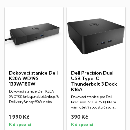
Dokovací stanice Dell
Dell Precision Dual
K20A WD19S
USB Type-C
130W/180W
Thunderbolt 3 Dock
K16A
Dokovací stanice Dell K20A
(WD19S)&nbsp;nabízí&nbsp;Power
Dokovací stanice pro Dell
Delivery&nbsp;90W nebo
Precision 7730 a 7530, která
130W...
vám ušetří spoustu času a
starostí při...
1 990 Kč
390 Kč
K dispozici
K dispozici