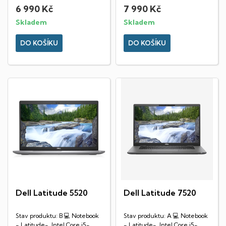
HD) • Matný (IPS panel) •...
RAM DDR4,...
6 990 Kč
7 990 Kč
Skladem
Skladem
DO KOŠÍKU
DO KOŠÍKU
Dell Latitude 5520
Dell Latitude 7520
Stav produktu: B 💻 Notebook
Stav produktu: A 💻 Notebook
- Latitude- Intel Core i5-
- Latitude- Intel Core i5-