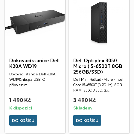
Dokovací stanice Dell
Dell Optiplex 3050
K20A WD19
Micro (i5-6500T 8GB
256GB/SSD)
Dokovací stanice Dell K20A
WD19&nbsp;s USB-C
Dell Mini Počítač • Micro • Intel
připojením
Core i5-6500T (3.7GHz), 8GB
nabízí&nbsp;Power
RAM, 256GB SSD, 2x
Delivery&nbsp;90W nebo...
DisplayPort,...
1 490 Kč
3 490 Kč
K dispozici
Skladem
DO KOŠÍKU
DO KOŠÍKU