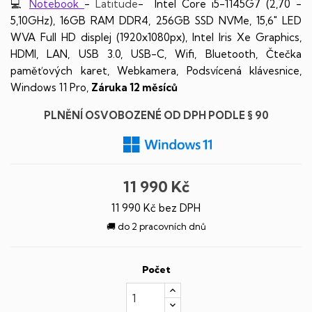
💻
Notebook
-
Latitude
- Intel Core i5-1145G7 (2,70 -
5,10GHz), 16GB RAM DDR4, 256GB SSD NVMe, 15,6" LED
WVA Full HD displej (1920x1080px), Intel Iris Xe Graphics,
HDMI, LAN, USB 3.0, USB-C, Wifi, Bluetooth, Čtečka
paměťových karet, Webkamera, Podsvícená klávesnice,
Windows 11 Pro,
Záruka 12 měsíců
PLNĚNÍ OSVOBOZENÉ OD DPH PODLE § 90
11 990 Kč
11 990 Kč bez DPH
🚚 do 2 pracovních dnů
Počet