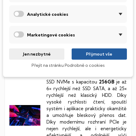
automatickým zvýšením rychlosti
hodin pomocí technologie Intel Turbo
Boost. To znamená vyšší produktivitu
Analytické cookies
a dynamiku při nižší spotřebě
procesoru. Díky tomu počítač pracuje
efektivněji, jednoduše podporuje
Marketingové cookies
procesy tvorby, úpravy a sdílení
multimediálních i sférických filmů.
Jen nezbytné
Přijmout vše
Přejít na stránku Podrobně o cookies
SSD disk
SSD NVMe s kapacitou
256GB
je až
6× rychlejší než SSD SATA, a až 25×
rychlejší než klasický HDD. Díky
vysoké rychlosti čtení, spouští
systém i aplikace prakticky okamžitě
a umožňuje bleskový přenos dat.
Díky modernímu rozhraní PCIe je
nejen rychlejší, ale i energeticky
efektivnější a odolnější vůči