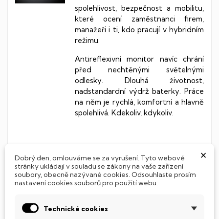
spolehlivost, bezpečnost a mobilitu,
které ocení zaměstnanci firem,
manažeři i ti, kdo pracují v hybridním
režimu.
Antireflexivní monitor navíc chrání
před nechtěnými světelnými
odlesky. Dlouhá životnost,
nadstandardní výdrž baterky. Práce
na něm je rychlá, komfortní a hlavně
spolehlivá. Kdekoliv, kdykoliv.
Intel Core i5
×
Dobrý den, omlouváme se za vyrušení. Tyto webové
stránky ukládají v souladu se zákony na vaše zařízení
Vsaďte na výjimečný výkon
soubory, obecně nazývané cookies. Odsouhlaste prosím
procesoru Intel Core i5 a následujte
nastavení cookies souborů pro použití webu.
moderní výdobytky digitálních
technologií. Procesor 11. generace
Technické cookies
přinesl zcela novou úroveň výkonu