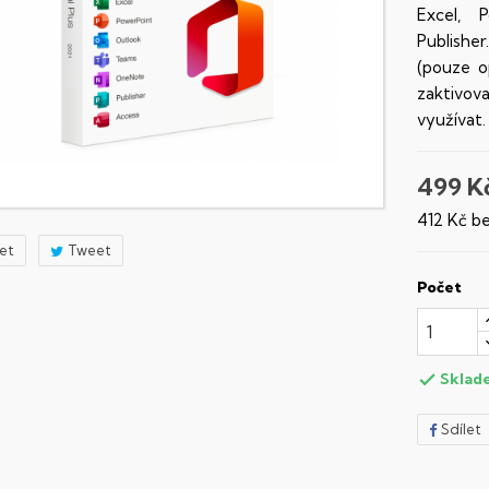
Excel, 
Publishe
(pouze o
zaktivov
využívat.
499 K
412 Kč b
let
Tweet
Počet
Sklad

Sdílet