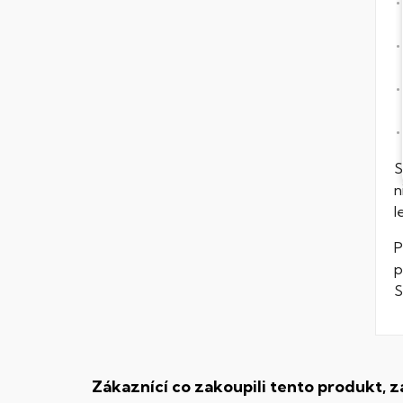
S
n
l
P
p
S
Zákaznící co zakoupili tento produkt, z