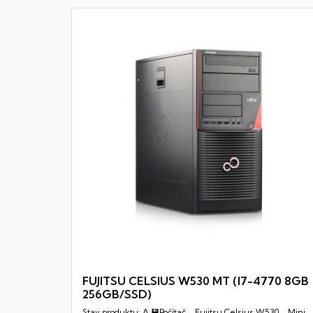
FUJITSU CELSIUS W530 MT (I7-4770 8GB
256GB/SSD)
Rychlý náhled
Stav produktu: A 💾Počítač - Fujitsu Celsius W530 - Mini