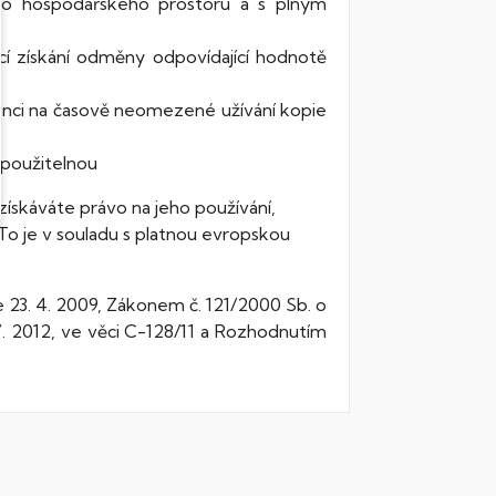
o hospodářského prostoru a s plným
cí získání odměny odpovídající hodnotě
cenci na časově neomezené užívání kopie
epoužitelnou
ískáváte právo na jeho používání,
. To je v souladu s platnou evropskou
e 23. 4. 2009, Zákonem č. 121/2000 Sb. o
 2012, ve věci C-128/11 a Rozhodnutím