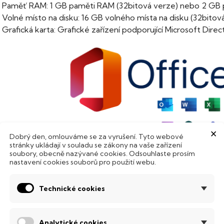
Paměť RAM: 1 GB paměti RAM (32bitová verze) nebo 2 GB 
Volné místo na disku: 16 GB volného místa na disku (32bito
Grafická karta: Grafické zařízení podporující Microsoft Di
×
Dobrý den, omlouváme se za vyrušení. Tyto webové
stránky ukládají v souladu se zákony na vaše zařízení
soubory, obecně nazývané cookies. Odsouhlaste prosím
ruhotná licence
nastavení cookies souborů pro použití webu.
o znamená druhotná licence? Jedná se o licenci, jenž u svého 
Technické cookies
by se na ni "prášilo", je připravena k službám novému majit
ruhotná, musí splnit minimálně následující 4 podmínky:
Analytické cookies