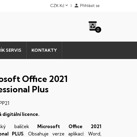


CZK Kč
Přihlásit se
0
ÍK SERVIS
KONTAKTY
osoft Office 2021
ssional Plus
PP21
digitální licence.
řský balíček
Microsoft
Office 2021
ional PLUS
. Obsahuje verze aplikací: Word,