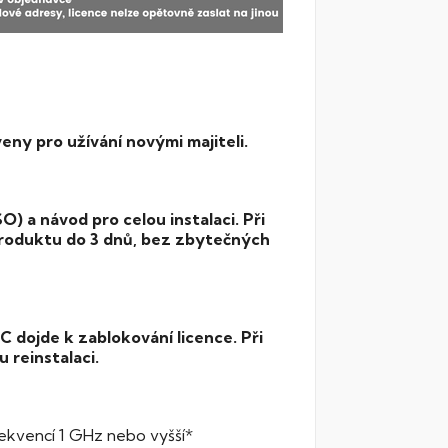
veny pro užívání novými majiteli.
O) a návod pro celou instalaci. Při
produktu do 3 dnů, bez zbytečných
 PC dojde k zablokování licence.
Při
 reinstalaci.
rekvencí 1 GHz nebo vyšší*