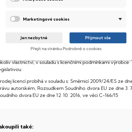
Software musí být původem prodán v rámci Evropskéh
souhlasem majitele autorských práv
Softwarová licence byla poskytnuta za poplatek, garantují
Marketingové cookies
díla
Majitel autorského práva nabídnul původnímu nabyvateli li
daného softwaru
Jen nezbytné
Přijmout vše
Původní majitel musí v okamžiku prodeje učinit svoji kopii n
Přejít na stránku Podrobně o cookies
oftware je chráněn autorskými právy. Zakoupením softwaru z
ikoliv vlastnictví, v souladu s licenčními podmínkami výrobce
egislativou.
rodej licencí probíhá v souladu s: Směrnicí 2009/24/ES ze dn
rávu autorském, Rozsudkem Soudního dvora EU ze dne 3. 7.
oudního dvora EU ze dne 12. 10. 2016, ve věci C-166/15
akoupili také: