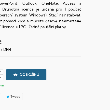
PowerPoint, Outlook, OneNote, Access a
r. Druhotná licence je určena pro 1 počítač
perační systém Windows). Stačí nainstalovat,
at pomocí klíče a můžete časově
neomezeně
 1 licence = 1 PC. Žádné paušální platby.
č
ez DPH

DO KOŠÍKU
em
Tweet