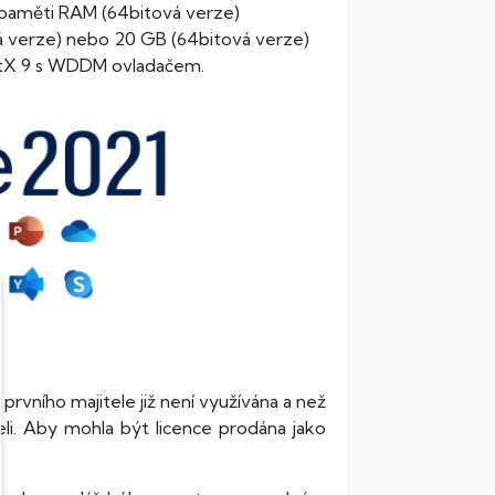
paměti RAM (64bitová verze)
vá verze) nebo 20 GB (64bitová verze)
rectX 9 s WDDM ovladačem.
prvního majitele již není využívána a než
eli. Aby mohla být licence prodána jako