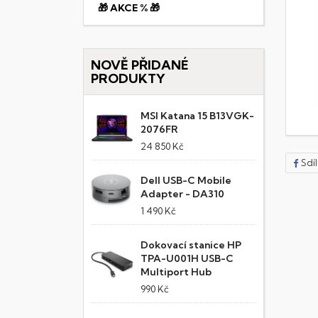
🎁 AKCE % 🎁
NOVĚ PŘIDANÉ
PRODUKTY
MSI Katana 15 B13VGK-
2076FR
24 850 Kč
Sdí
Dell USB-C Mobile
Adapter - DA310
1 490 Kč
Dokovací stanice HP
TPA-U001H USB-C
Multiport Hub
990 Kč