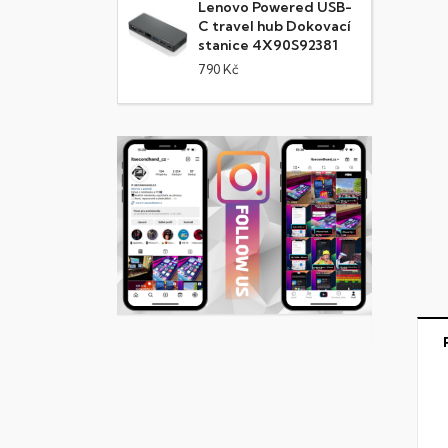
Lenovo Powered USB-
C travel hub Dokovací
stanice 4X90S92381
790 Kč