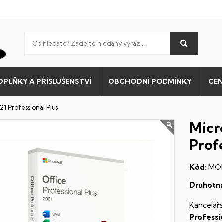
OPLŇKY A PŘÍSLUŠENSTVÍ
OBCHODNÍ PODMÍNKY
CEN
21 Professional Plus
Micr
Profe
Kód:
MO
Druhotná 
Kancelá
Profess