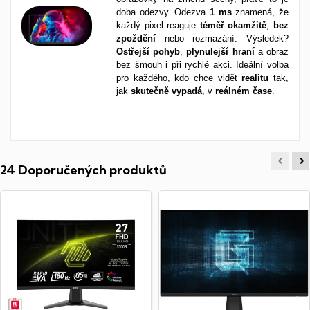
doba odezvy. Odezva
1 ms
znamená, že
každý pixel reaguje
téměř
okamžitě
,
bez
zpoždění
nebo rozmazání. Výsledek?
Ostřejší
pohyb
,
plynulejší
hraní
a obraz
bez šmouh i při rychlé akci. Ideální volba
pro každého, kdo chce vidět
realitu
tak,
jak
skutečně
vypadá
, v
reálném
čase
.
24 Doporučených produktů