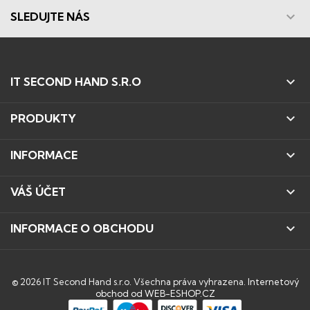

SLEDUJTE NÁS

IT SECOND HAND S.R.O

PRODUKTY

INFORMACE

VÁŠ ÚČET

INFORMACE O OBCHODU
© 2026 IT Second Hand s.r.o. Všechna práva vyhrazena.
Internetový
obchod od WEB-ESHOP.CZ