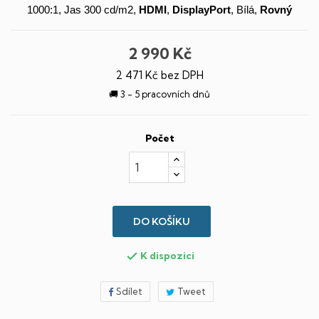
1000:1, Jas 300 cd/m2,
HDMI
,
DisplayPort
, Bílá,
Rovný
2 990 Kč
2 471 Kč bez DPH
🚚 3 - 5 pracovních dnů
Počet
DO KOŠÍKU
K dispozici

Sdílet
Tweet