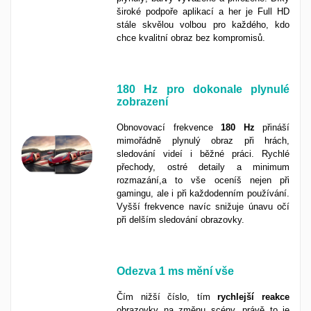
široké podpoře aplikací a her je Full HD
stále skvělou volbou pro každého, kdo
chce kvalitní obraz bez kompromisů.
180 Hz pro dokonale plynulé
zobrazení
Obnovovací frekvence
180 Hz
přináší
mimořádně plynulý obraz při hrách,
sledování videí i běžné práci. Rychlé
přechody, ostré detaily a minimum
rozmazání,a to vše oceníš nejen při
gamingu, ale i při každodenním používání.
Vyšší frekvence navíc snižuje únavu očí
při delším sledování obrazovky.
Odezva
1 ms
mění vše
Čím nižší číslo, tím
rychlejší
reakce
obrazovky na změnu scény, právě to je