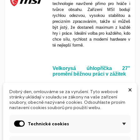
technologie navržené přímo pro hráče i
tvůrce obsahu. Zařízení MSI bodují
rychlou odezvou, vysokou stabilitou a
precizním zpracováním, takže si můžeš
být jistý, že dostaneš maximum z každé
hry i práce. Ideální volba pro každého, kdo
chce sílu, rychlost a moderní hardware v
té nejlepší formě.
Velkorysá úhlopříčka 27"
promění běžnou práci v zážitek
Tento rozměr je
zlatý
standard
pro
×
Dobrý den, omlouváme se za vyrušení. Tyto webové
náročnější
uživatele
, kteří chtějí víc než
stránky ukládají v souladu se zákony na vaše zařízení
jen základ. Monitor s úhlopříčkou
27 palců
soubory, obecně nazývané cookies. Odsouhlaste prosím
ti nabídne výrazně
větší
pracovní plochu a
nastavení cookies souborů pro použití webu.
pohodlí
při práci i zábavě. Skvělý pro
úpravy fotek, sledování filmů, hraní her i
každodenní práci ve více oknech
Technické cookies
najednou.
Ideální velikost
, pokud chceš
posunout svůj zážitek na
vyšší
úroveň
bez
kompromisů
.