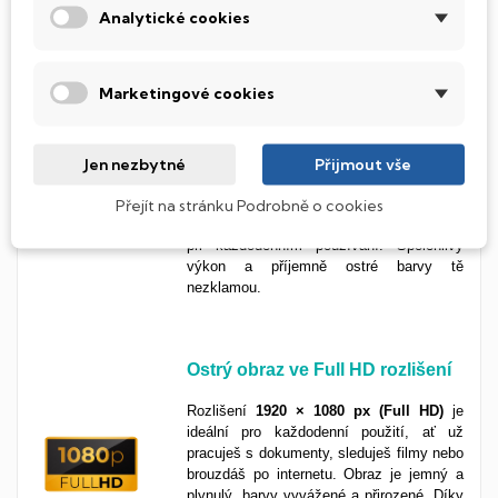
Analytické cookies
Živé barvy a široké úhly s IPS
Marketingové cookies
panelem
IPS panel ti zaručí
věrné barvy a skvělou
čitelnost z každého úhlu
. Ideální volba
Jen nezbytné
Přijmout vše
pro každého, kdo to s obrazem myslí
vážně, ať už pracuješ s grafikou, hraješ
Přejít na stránku Podrobně o cookies
hry, nebo chceš jednoduše kvalitní obraz
při každodenním používání. Spolehlivý
výkon a příjemně ostré barvy tě
nezklamou.
Ostrý obraz ve Full HD rozlišení
Rozlišení
1920 × 1080 px
(Full HD)
je
ideální pro každodenní použití, ať už
pracuješ s dokumenty, sleduješ filmy nebo
brouzdáš po internetu. Obraz je jemný a
plynulý, barvy vyvážené a přirozené. Díky