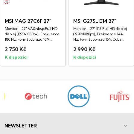
MSI MAG 27C6F 27"
MSI G275L E14 27"
Monitor - 27" VA&nbsp;Full HD
Monitor - 27" IPS Full HD displej
displej (1920x1080px), Frekvence
(1920x1080px), Frekvence 144
180 Hz, Formát obrazu 16:9,
Hz, Formát obrazu 16:9, Doba...
Doba...
2 750 Kč
2 990 Kč
K dispozici
K dispozici

NEWSLETTER