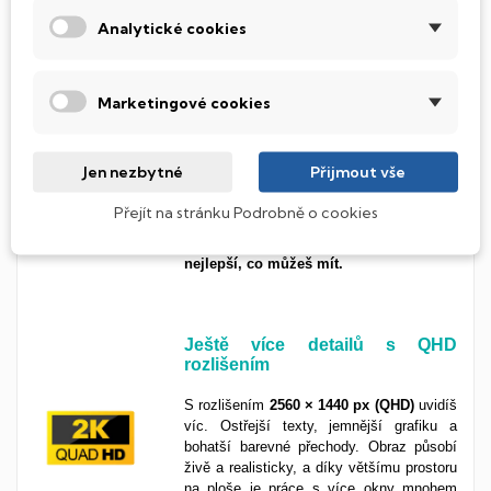
Analytické cookies
Nejvyšší obrazová kvalita díky
OLED
Marketingové cookies
OLED technologie je králem mezi displeji.
Nabízí
dokonalý kontrast, živé barvy a
Jen nezbytné
Přijmout vše
bleskovou odezvu
, prostě vše, co
potřebuješ pro maximální obrazový
Přejít na stránku Podrobně o cookies
zážitek. Skvělá volba pro náročné
uživatele, kreativce i filmové nadšence.
To
nejlepší, co můžeš mít.
Ještě více detailů s QHD
rozlišením
S rozlišením
2560 × 1440 px (QHD)
uvidíš
víc. Ostřejší texty, jemnější grafiku a
bohatší barevné přechody. Obraz působí
živě a realisticky, a díky většímu prostoru
na ploše je práce s více okny mnohem