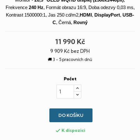
Monitor -
26,5"
OLED
WQHD
displej
(2560x1440px)
,
Frekvence
240 Hz
, Formát obrazu 16:9, Doba odezvy 0,03 ms,
Kontrast 1500000:1, Jas 250 cd/m2,
HDMI
,
DisplayPort
,
USB-
C
, Černá,
Rovný
11 990 Kč
9 909 Kč bez DPH
🚚 3 - 5 pracovních dnů
Počet
DO KOŠÍKU
K dispozici
