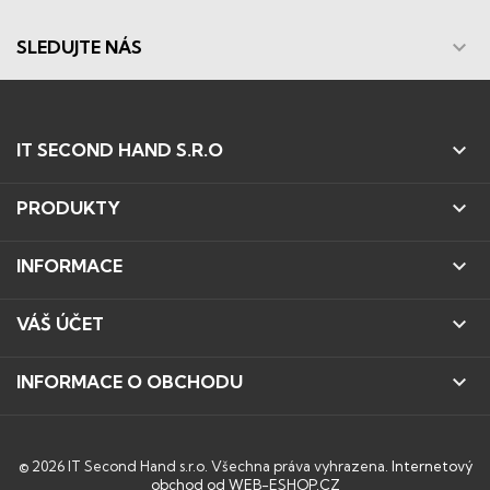

SLEDUJTE NÁS

IT SECOND HAND S.R.O

PRODUKTY

INFORMACE

VÁŠ ÚČET

INFORMACE O OBCHODU
© 2026 IT Second Hand s.r.o. Všechna práva vyhrazena.
Internetový
obchod od WEB-ESHOP.CZ