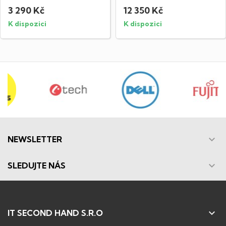
obrazu 16:9, Doba...
3 290 Kč
12 350 Kč
K dispozici
K dispozici

NEWSLETTER

SLEDUJTE NÁS

IT SECOND HAND S.R.O