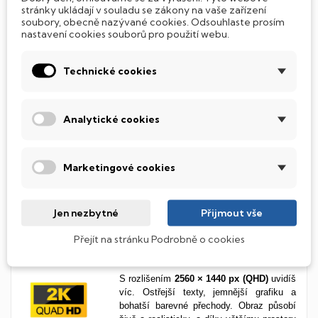
bez
kompromisů
.
stránky ukládají v souladu se zákony na vaše zařízení
soubory, obecně nazývané cookies. Odsouhlaste prosím
nastavení cookies souborů pro použití webu.
Živé barvy a široké úhly s IPS
panelem
Technické cookies
IPS panel ti zaručí
věrné barvy a skvělou
čitelnost z každého úhlu
. Ideální volba
Analytické cookies
pro každého, kdo to s obrazem myslí
vážně, ať už pracuješ s grafikou, hraješ
hry, nebo chceš jednoduše kvalitní obraz
při každodenním používání. Spolehlivý
Marketingové cookies
výkon a příjemně ostré barvy tě
nezklamou.
Jen nezbytné
Přijmout vše
Přejít na stránku Podrobně o cookies
Ještě více detailů s QHD
rozlišením
S rozlišením
2560 × 1440 px (QHD)
uvidíš
víc. Ostřejší texty, jemnější grafiku a
bohatší barevné přechody. Obraz působí