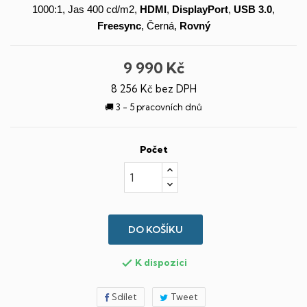
1000:1, Jas 400 cd/m2,
HDMI
,
DisplayPort
,
USB 3.0
,
Freesync
, Černá,
Rovný
9 990 Kč
8 256 Kč bez DPH
🚚 3 - 5 pracovních dnů
Počet
DO KOŠÍKU
K dispozici

Sdílet
Tweet