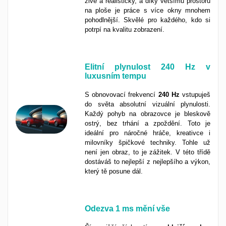
živě a realisticky, a díky většímu prostoru
na ploše je práce s více okny mnohem
pohodlnější. Skvělé pro každého, kdo si
potrpí na kvalitu zobrazení.
Elitní plynulost 240 Hz v
luxusním tempu
S obnovovací frekvencí
240 Hz
vstupuješ
do světa absolutní vizuální plynulosti.
Každý pohyb na obrazovce je bleskově
ostrý, bez trhání a zpoždění. Toto je
ideální pro náročné hráče, kreativce i
milovníky špičkové techniky. Tohle už
není jen obraz, to je zážitek. V této třídě
dostáváš to nejlepší z nejlepšího a výkon,
který tě posune dál.
Odezva
1 ms
mění vše