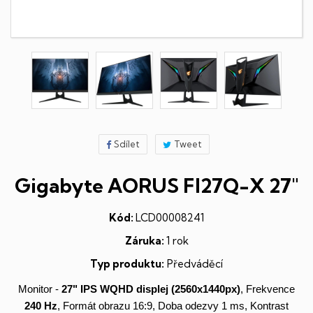
Sdílet
Tweet
Gigabyte AORUS FI27Q-X 27"
Kód:
LCD00008241
Záruka:
1 rok
Typ produktu:
Předváděcí
Monitor -
27"
IPS
WQHD
displej
(2560x1440px)
, Frekvence
240 Hz
, Formát obrazu 16:9, Doba odezvy 1 ms, Kontrast