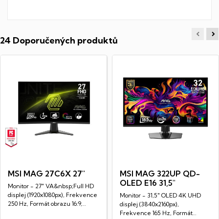
24 Doporučených produktů
MSI MAG 27C6X 27"
MSI MAG 322UP QD-
OLED E16 31,5"
Monitor - 27" VA&nbsp;Full HD
displej (1920x1080px), Frekvence
Monitor - 31,5" OLED 4K UHD
250 Hz, Formát obrazu 16:9,
displej (3840x2160px),
Doba...
Frekvence 165 Hz, Formát