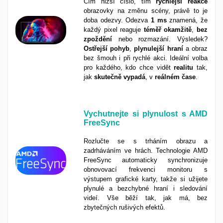
Čím nižší číslo, tím
rychlejší
reakce
obrazovky na změnu scény, právě to je
doba odezvy. Odezva
1 ms
znamená, že
každý pixel reaguje
téměř
okamžitě
,
bez
zpoždění
nebo rozmazání. Výsledek?
Ostřejší
pohyb
,
plynulejší
hraní
a obraz
bez šmouh i při rychlé akci. Ideální volba
pro každého, kdo chce vidět
realitu
tak,
jak
skutečně
vypadá
, v
reálném
čase
.
Vychutnejte si plynulost s AMD
FreeSync
Rozlučte se s trháním obrazu a
zadrháváním ve hrách. Technologie AMD
FreeSync automaticky synchronizuje
obnovovací frekvenci monitoru s
výstupem grafické karty, takže si užijete
plynulé a bezchybné hraní i sledování
videí. Vše běží tak, jak má, bez
zbytečných rušivých efektů.