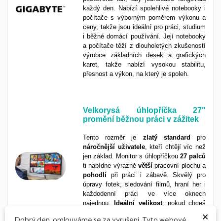
každý den. Nabízí spolehlivé notebooky i
počítače s výborným poměrem výkonu a
ceny, takže jsou ideální pro práci, studium
i běžné domácí používání. Její notebooky
a počítače těží z dlouholetých zkušeností
výrobce základních desek a grafických
karet, takže nabízí vysokou stabilitu,
přesnost a výkon, na který je spoleh.
Velkorysá úhlopříčka 27"
promění běžnou práci v zážitek
Tento rozměr je
zlatý
standard
pro
náročnější
uživatele
, kteří chtějí víc než
jen základ. Monitor s úhlopříčkou
27 palců
ti nabídne výrazně
větší
pracovní plochu a
pohodlí
při práci i zábavě. Skvělý pro
úpravy fotek, sledování filmů, hraní her i
každodenní práci ve více oknech
najednou.
Ideální velikost
, pokud chceš
×
posunout svůj zážitek na
vyšší
úroveň
Dobrý den, omlouváme se za vyrušení. Tyto webové