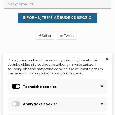
INFORMUJTE MĚ, AŽ BUDE K DISPOZICI
Sdílet
Tweet
×
Jak si vybrat notebook nebo počítač?
Dobrý den, omlouváme se za vyrušení. Tyto webové
stránky ukládají v souladu se zákony na vaše zařízení
soubory, obecně nazývané cookies. Odsouhlaste prosím
Připraveno - zapnete a okamžitě pracujte
nastavení cookies souborů pro použití webu.
Technické cookies
Přidat Microsoft Office Plus ➡️ 499,-
Analytické cookies
PARAMETRY PRODUKTU
POPIS