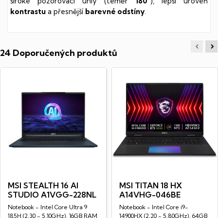
široké pozorovací úhly (téměr
180°
), lepší úroveň
kontrastu
a přesnější
barevné odstíny
.
24 Doporučených produktů
MSI STEALTH 16 AI
MSI TITAN 18 HX
STUDIO A1VGG-228NL
A14VHG-046BE
Notebook - Intel Core Ultra 9
Notebook - Intel Core i9-
185H (2,30 - 5,10GHz), 16GB RAM
14900HX (2,20 - 5,80GHz), 64GB