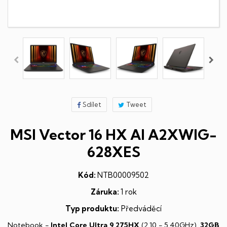
Sdílet
Tweet
MSI Vector 16 HX AI A2XWIG-
628XES
Kód:
NTB00009502
Záruka:
1 rok
Typ produktu:
Předváděcí
Notebook -
Intel Core Ultra 9 275HX
(2,10 - 5,40GHz),
32GB