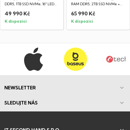
DDR5, 1TB SSD NVMe, 16" LED
RAM DDR5, 2TB SSD NVMe +
IPS...
2TB SSD NVMe,...
49 990 Kč
65 990 Kč
K dispozici
K dispozici

NEWSLETTER

SLEDUJTE NÁS
IT SECOND HAND S.R.O