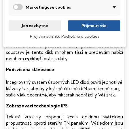
Marketingové cookies
SSD Disk
Tento notebook je vybaven
SSD
(Solid State Drive)
Jen nezbytné
Přijmout vše
diskem, který na rozdíl od starších magnetických HDD
(Hard Disk Drive) disků nedisponuje žádnými pohyblivými
Přejít na stránku Podrobně o cookies
součástmi a je tak mnohem méně náchylný
k mechanickému poškození. Díky použití elektronické
soustavy je tento disk mnohem
tišší
a především nabízí
mnohem
rychlejší
práci s daty.
Podsvícená klávesnice
Integrovaný systém úsporných LED diod osvítí jednotlivé
klávesy tak, aby byly krásně čitelné i během temné noci,
stále však decentně, aby nikterak nedráždily Váš zrak.
Zobrazovací technologie IPS
Tekuté krystaly disponují zcela odlišnou světelnou
propustností oproti starším TN panelům. Výsledkem jsou