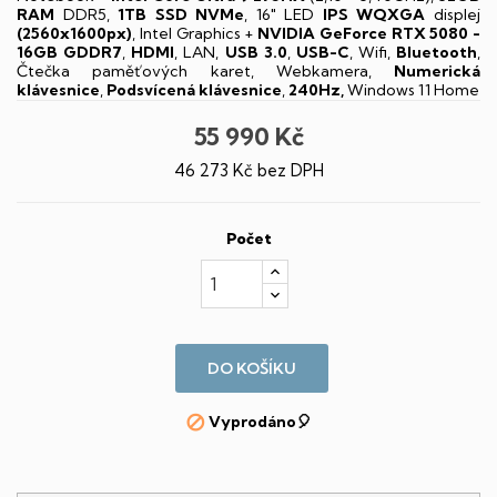
RAM
DDR5,
1TB SSD NVMe
, 16" LED
IPS
WQXGA
displej
(2560x1600px)
, Intel Graphics +
NVIDIA GeForce RTX 5080 -
16GB GDDR7
,
HDMI
, LAN,
USB 3.0
,
USB-C
, Wifi,
Bluetooth
,
Čtečka paměťových karet, Webkamera,
Numerická
klávesnice
,
Podsvícená klávesnice
,
240Hz,
Windows 11 Home
55 990 Kč
46 273 Kč bez DPH
Počet
DO KOŠÍKU
Vyprodáno🎈
