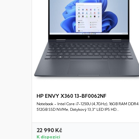
HP ENVY X360 13-BF0062NF
Notebook - Intel Core i7-1250U (4,7GHz), 16GB RAM DDR4
Rychlý náhled
512GB SSD NVMe, Dotykový 13,3" LED IPS HD...
22 990 Kč
K dispozici