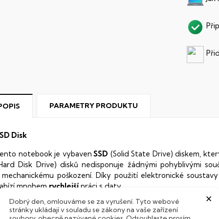
Při
Při
PARAMETRY PRODUKTU
POPIS
SD Disk
ento notebook je vybaven
SSD
(Solid State Drive) diskem, kte
Hard Disk Drive) disků nedisponuje žádnými pohyblivými s
 mechanickému poškození. Díky použití elektronické sousta
abízí mnohem
rychlejší
práci s daty.
×
Dobrý den, omlouváme se za vyrušení. Tyto webové
odsvícená klávesnice
stránky ukládají v souladu se zákony na vaše zařízení
soubory, obecně nazývané cookies. Odsouhlaste prosím