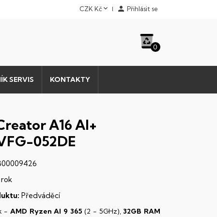


CZK Kč
Přihlásit se
0
ÍK SERVIS
KONTAKTY
Creator A16 AI+
VFG-052DE
00009426
 rok
uktu:
Předváděcí
k -
AMD Ryzen AI 9 365
(2 - 5GHz),
32GB RAM