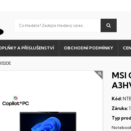
OPLŇKY A PŘÍSLUŠENSTVÍ
OBCHODNÍ PODMÍNKY
CEN
-052DE
MSI 
A3H
Kód:
NTB
Záruka:
1
Typ prod
Noteboo