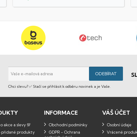
S
Chci slevu? ✅ Stačí se přihlásit k odběru novinek a je Vaše.
DUKTY
INFORMACE
VÁŠ ÚČET
 akce a slevy 💯
Obchodní podmínky
Osobní údaje
 přidané produkty
GDPR - Ochrana
Vrácené produ