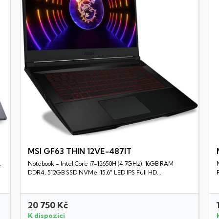
MSI GF63 THIN 12VE-487IT
,
Notebook - Intel Core i7-12650H (4,7GHz), 16GB RAM
Rychlý náhled
DDR4, 512GB SSD NVMe, 15,6" LED IPS Full HD...
20 750 Kč
K dispozici