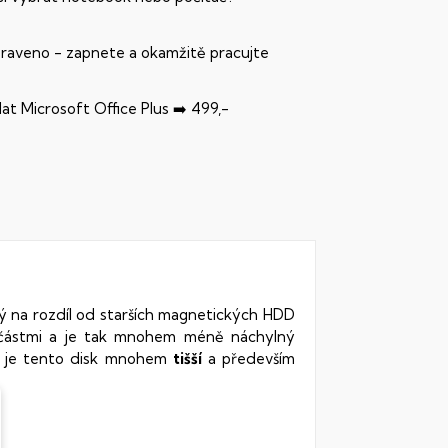
praveno - zapnete a okamžitě pracujte
dat Microsoft Office Plus ➡️ 499,-
rý na rozdíl od starších magnetických HDD
oučástmi a je tak mnohem méně náchylný
vy je tento disk mnohem
tišší
a především