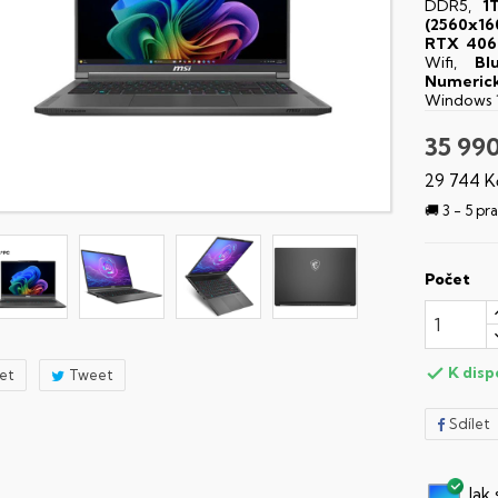
DDR5,
1
(2560x16
RTX 406
Wifi,
Bl
Numerick
Windows 
35 99
29 744 K
🚚 3 - 5 p
Počet
K disp

let
Tweet
Sdílet
Jak