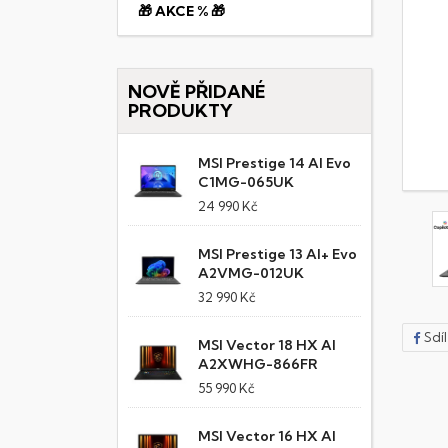
🎁 AKCE % 🎁
NOVĚ PŘIDANÉ
PRODUKTY
MSI Prestige 14 AI Evo
C1MG-065UK
24 990 Kč
MSI Prestige 13 AI+ Evo
A2VMG-012UK
32 990 Kč
Sdí
MSI Vector 18 HX AI
A2XWHG-866FR
55 990 Kč
MSI Vector 16 HX AI