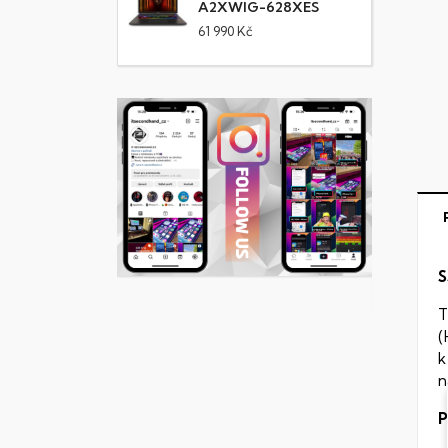
A2XWIG-628XES
61 990 Kč
S
T
(
k
n
P