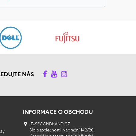
LEDUJTE NÁS
INFORMACE O OBCHODU

IT-SECONDHAND.CZ
Sídlo společnosti: Nádražní 142/20
kty