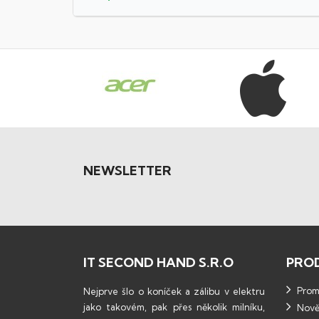
NEWSLETTER
IT SECOND HAND S.R.O
PRO
Promo
Nejprve šlo o koníček a zálibu v elektru
jako takovém, pak přes několik milníku,
Nově