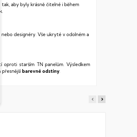
 tak, aby byly krásně čitelné i během
k.
y nebo designéry. Vše ukryté v odolném a
stí oproti starším TN panelům. Výsledkem
 přesnější
barevné odstíny
.
MSI THI
Notebook - 