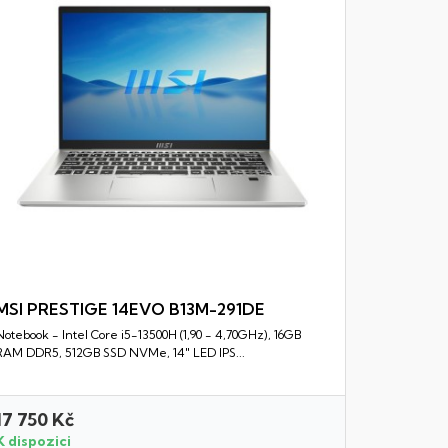
DDR4, 512GB
MSI PRESTIGE 14EVO B13M-291DE
Notebook - Intel Core i5-13500H (1,90 - 4,70GHz), 16GB
Rychlý náhled
RAM DDR5, 512GB SSD NVMe, 14" LED IPS...
17 750 Kč
23 990 
K dispozici
K dispozi