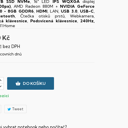
TB SSD NVMe
, 16" LED
IPS
WQXGA
displej
00px)
, AMD Radeon 880M +
NVIDIA GeForce
0 - 8GB GDDR6
,
HDMI
, LAN,
USB 3.0
,
USB-C
,
uetooth
, Čtečka otisků prstů, Webkamera,
á klávesnice
,
Podsvícená klávesnice
,
240Hz,
11 Home
0 Kč
č bez DPH
racovních dnů

DO KOŠÍKU
ozici
Tweet
 si vybrat notebook nebo počítač?