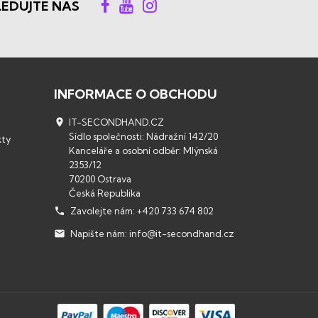
LEDUJTE NÁS
INFORMACE O OBCHODU

IT-SECONDHAND.CZ
Sídlo společnosti: Nádražní 142/20
kty
Kanceláře a osobní odběr: Mlýnská
2353/12
70200 Ostrava
Česká Republika

Zavolejte nám:
+420 733 674 802

Napište nám:
info@it-secondhand.cz