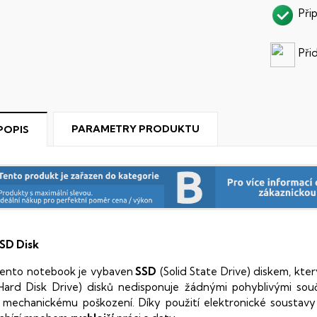
Při
Při
PARAMETRY PRODUKTU
POPIS
SD Disk
ento notebook je vybaven
SSD
(Solid State Drive) diskem, kte
Hard Disk Drive) disků nedisponuje žádnými pohyblivými s
 mechanickému poškození. Díky použití elektronické sousta