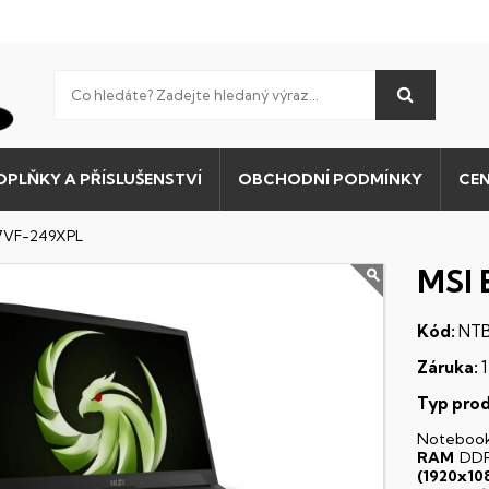
OPLŇKY A PŘÍSLUŠENSTVÍ
OBCHODNÍ PODMÍNKY
CEN
C7VF-249XPL
MSI 
Kód:
NTB
Záruka:
1
Typ prod
Noteboo
RAM
DDR
(1920x10