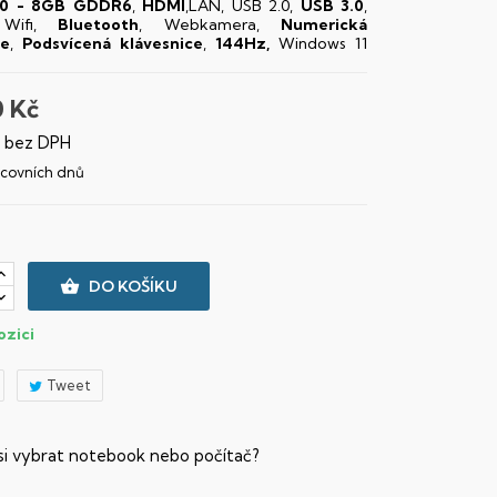
0 - 8GB GDDR6
,
HDMI
,LAN, USB 2.0,
USB 3.0
,
 Wifi,
Bluetooth
, Webkamera,
Numerická
ce
,
Podsvícená klávesnice
,
144Hz,
Windows 11
0 Kč
č bez DPH
racovních dnů

DO KOŠÍKU
ozici
Tweet
 si vybrat notebook nebo počítač?