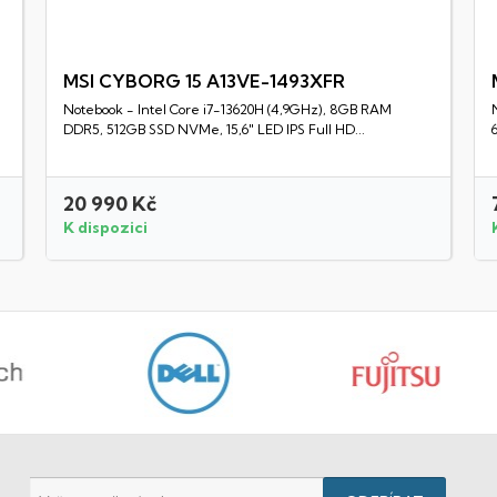
MSI CYBORG 15 A13VE-1493XFR
Notebook - Intel Core i7-13620H (4,9GHz), 8GB RAM
Rychlý náhled
DDR5, 512GB SSD NVMe, 15,6" LED IPS Full HD...
20 990 Kč
K dispozici