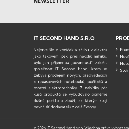
NEWSLETTER
IT SECOND HAND S.R.O
PRO
Promo
Nejprve šlo o koníček a zálibu v elektru
jako takovém, pak přes několik milníku,
Nově
bylo jen příjemnou „povinností“ založit
Note
společnost IT Second Hand, která se
Stoln
zabývá prodejem nových, předváděcích
a repasovaných notebooků, počítačů a
ostatní elektrotechniky. Z nabídky pár
kusů produktů se vybudovalo poměrně
slušné portfolio zboží, za kterým stojí
pevná síť dodavatelů z celé Evropy.
© 2026 IT Second Hand s.r.o. Všechna práva vyhrazen