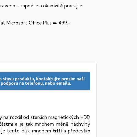
praveno - zapnete a okamžitě pracujte
dat Microsoft Office Plus ➡️ 499,-
rý na rozdíl od starších magnetických HDD
oučástmi a je tak mnohem méně náchylný
vy je tento disk mnohem
tišší
a především