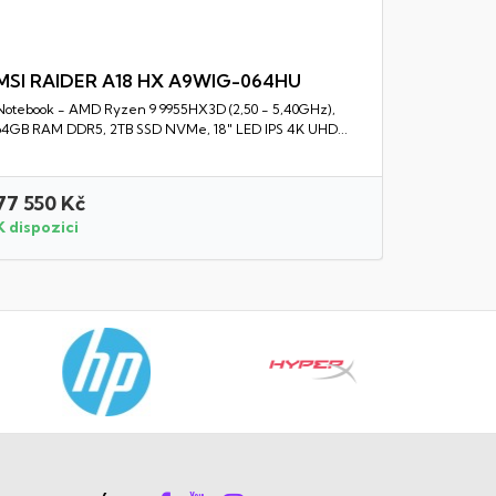
MSI RAIDER A18 HX A9WIG-064HU
Notebook - AMD Ryzen 9 9955HX3D (2,50 - 5,40GHz),
Rychlý náhled
64GB RAM DDR5, 2TB SSD NVMe, 18" LED IPS 4K UHD...
77 550 Kč
22 750 
K dispozici
K dispozi