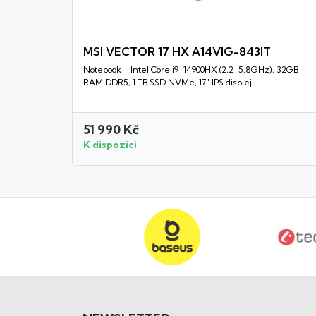
MSI VECTOR 17 HX A14VIG-843IT
Notebook - Intel Core i9-14900HX (2,2-5,8GHz), 32GB
Rychlý náhled
RAM DDR5, 1 TB SSD NVMe, 17" IPS displej...
51 990 Kč
K dispozici