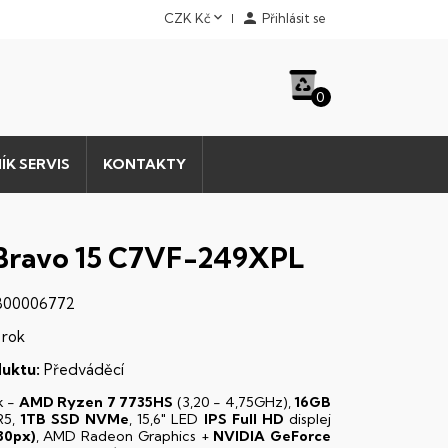


CZK Kč
Přihlásit se
0
ÍK SERVIS
KONTAKTY
Bravo 15 C7VF-249XPL
00006772
 rok
uktu:
Předváděcí
k -
AMD Ryzen 7 7735HS
(3,20 - 4,75GHz),
16GB
5,
1TB SSD NVMe
, 15,6" LED
IPS
Full HD
displej
80px)
, AMD Radeon Graphics +
NVIDIA GeForce