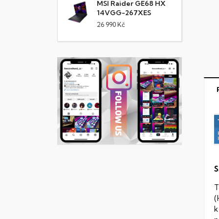
MSI Raider GE68 HX
14VGG-267XES
26 990 Kč
S
T
(
k