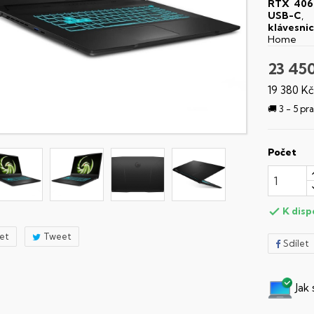
RTX 406
USB-C
,
klávesni
Home
23 45
19 380 K
🚚 3 - 5 p
Počet
K disp

let
Tweet
Sdílet
Jak