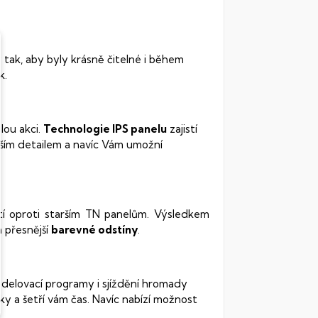
 tak, aby byly krásně čitelné i během
k.
lou akci.
Technologie IPS panelu
zajistí
ším detailem a navíc Vám umožní
stí oproti starším TN panelům. Výsledkem
 přesnější
barevné odstíny
.
odelovací programy i sjíždění hromady
ky a šetří vám čas. Navíc nabízí možnost