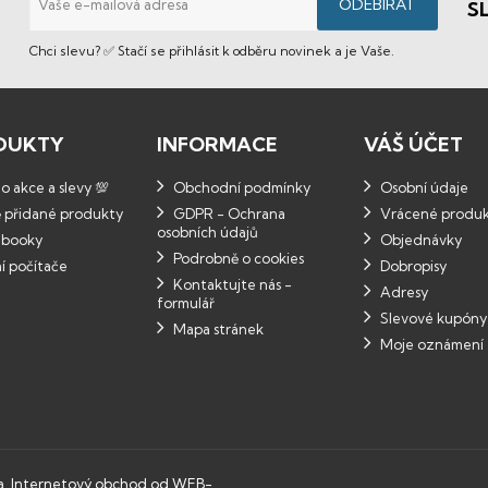
S
Chci slevu? ✅ Stačí se přihlásit k odběru novinek a je Vaše.
DUKTY
INFORMACE
VÁŠ ÚČET
 akce a slevy 💯
Obchodní podmínky
Osobní údaje
 přidané produkty
GDPR - Ochrana
Vrácené produ
osobních údajů
booky
Objednávky
Podrobně o cookies
í počítače
Dobropisy
Kontaktujte nás -
Adresy
formulář
Slevové kupóny
Mapa stránek
Moje oznámení
a.
Internetový obchod od WEB-