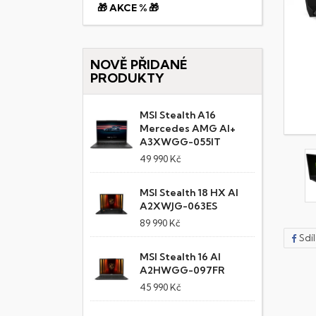
🎁 AKCE % 🎁
NOVĚ PŘIDANÉ
PRODUKTY
MSI Stealth A16
Mercedes AMG AI+
A3XWGG-055IT
49 990 Kč
MSI Stealth 18 HX AI
A2XWJG-063ES
89 990 Kč
Sdí
MSI Stealth 16 AI
A2HWGG-097FR
45 990 Kč