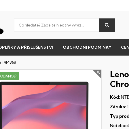
OPLŇKY A PŘÍSLUŠENSTVÍ
OBCHODNÍ PODMÍNKY
CEN
me 14M868
Leno
RODÁNO🎈
Chr
Kód:
NTB
Záruka:
1
Typ prod
Noteboo