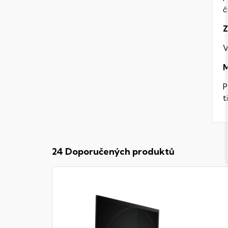
č
Z
V
M
P
t
24 Doporučených produktů