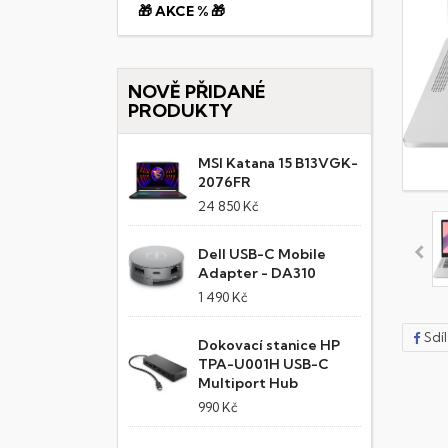
🎁 AKCE % 🎁
NOVĚ PŘIDANÉ
PRODUKTY
MSI Katana 15 B13VGK-
2076FR
24 850 Kč
Dell USB-C Mobile
Adapter - DA310
1 490 Kč
Sdí
Dokovací stanice HP
TPA-U001H USB-C
Multiport Hub
990 Kč