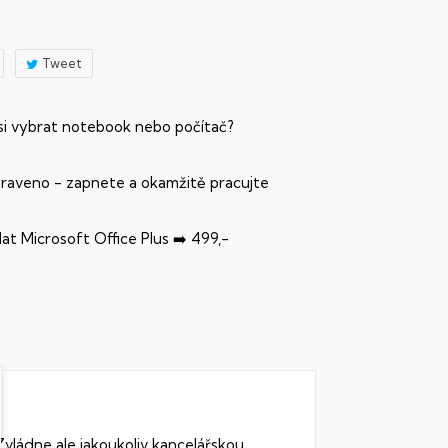
Tweet
 si vybrat notebook nebo počítač?
praveno - zapnete a okamžitě pracujte
dat Microsoft Office Plus ➡️ 499,-
Zvládne ale jakoukoliv kancelářskou