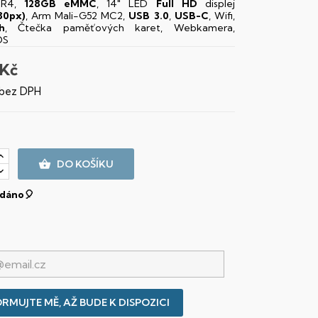
R4,
128GB eMMC
, 14" LED
Full HD
displej
80px)
, Arm Mali-G52 MC2,
USB 3.0
,
USB-C
, Wifi,
h
, Čtečka paměťových karet, Webkamera,
OS
 Kč
 bez DPH

DO KOŠÍKU
dáno🎈
RMUJTE MĚ, AŽ BUDE K DISPOZICI