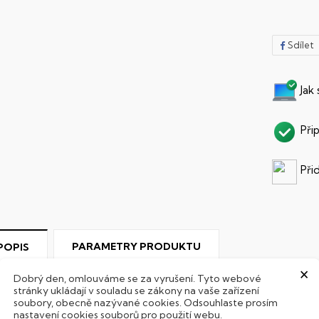
Sdílet
Jak
Při
Při
PARAMETRY PRODUKTU
POPIS
×
Dobrý den, omlouváme se za vyrušení. Tyto webové
hromebook
stránky ukládají v souladu se zákony na vaše zařízení
soubory, obecně nazývané cookies. Odsouhlaste prosím
nastavení cookies souborů pro použití webu.
ultimediální notebook určený primárně pro práci na internetu. 