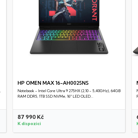
HP OMEN MAX 16-AH0025NS
,
Notebook - Intel Core Ultra 9 275HX (2,10 - 5,40GHz), 64GB
Rychlý náhled
RAM DDR5, 1TB SSD NVMe, 16" LED OLED...
87 990 Kč
K dispozici