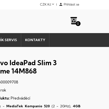


CZK Kč
Přihlásit se
0
ÍK SERVIS
KONTAKTY
vo IdeaPad Slim 3
ome 14M868
00009708
 rok
uktu:
Předváděcí
k -
MediaTek Kompanio 520
(2 - 2GHz),
4GB