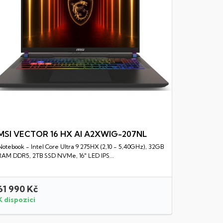
MSI VECTOR 16 HX AI A2XWIG-207NL
Notebook - Intel Core Ultra 9 275HX (2,10 - 5,40GHz), 32GB
Rychlý náhled
RAM DDR5, 2TB SSD NVMe, 16" LED IPS...
61 990 Kč
41 990 
K dispozici
K dispozi