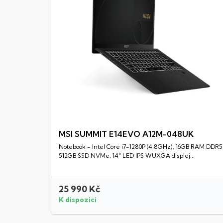
MSI SUMMIT E14EVO A12M-048UK
Notebook - Intel Core i7-1280P (4,8GHz), 16GB RAM DDR5
Rychlý náhled
512GB SSD NVMe, 14" LED IPS WUXGA displej...
25 990 Kč
K dispozici