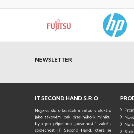
NEWSLETTER
IT SECOND HAND S.R.O
PRO
Promo
Nejprve šlo o koníček a zálibu v elektru
jako takovém, pak přes několik milníku,
Nově
bylo jen příjemnou „povinností“ založit
Note
společnost IT Second Hand, která se
Stoln