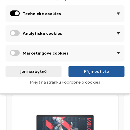
innosti, zábavu i základní grafické editace.
Technické cookies
ábavný a funkční IdeaPad
ariabilní, spolehlivý a navíc s parádním designem. IdeaPad je vho
Analytické cookies
ediatek
rocesor, který rozšlape i mobily tak, že zvládnou hromadu oken v
Marketingové cookies
řeba kvalitnější hry.
Jen nezbytné
Přijmout vše
Přejít na stránku Podrobně o cookies