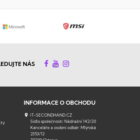
LEDUJTE NÁS
INFORMACE O OBCHODU

IT-SECONDHAND.CZ
Sídlo společnosti: Nádražní 142/20
kty
Kanceláře a osobní odběr: Mlýnská
2353/12