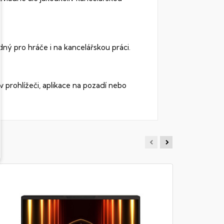
dný pro hráče i na kancelářskou práci.
 prohlížeči, aplikace na pozadí nebo
MSI VE
Notebook - 
32GB RAM D