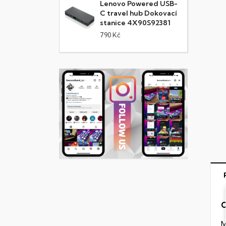
Lenovo Powered USB-
C travel hub Dokovací
stanice 4X90S92381
790 Kč
C
M