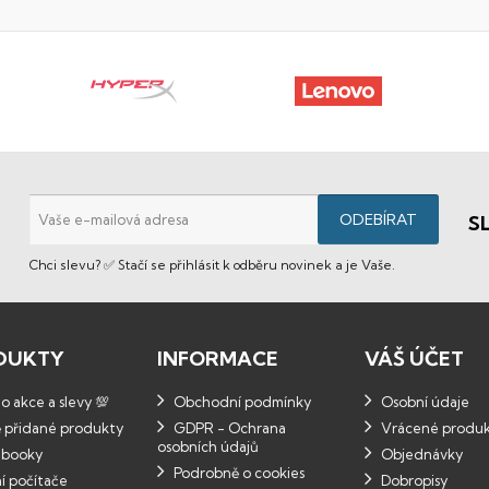
S
Chci slevu? ✅ Stačí se přihlásit k odběru novinek a je Vaše.
DUKTY
INFORMACE
VÁŠ ÚČET
 akce a slevy 💯
Obchodní podmínky
Osobní údaje
 přidané produkty
GDPR - Ochrana
Vrácené produ
osobních údajů
booky
Objednávky
Podrobně o cookies
í počítače
Dobropisy