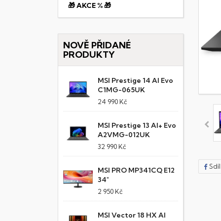
🎁 AKCE % 🎁
NOVĚ PŘIDANÉ
PRODUKTY
MSI Prestige 14 AI Evo
C1MG-065UK
24 990 Kč
MSI Prestige 13 AI+ Evo
A2VMG-012UK
32 990 Kč
Sdí
MSI PRO MP341CQ E12
34"
2 950 Kč
MSI Vector 18 HX AI