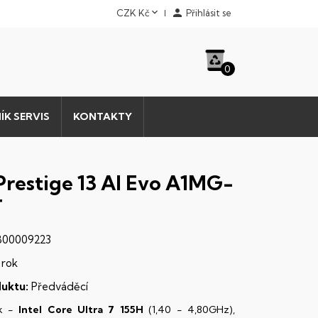


CZK Kč
Přihlásit se
0
ÍK SERVIS
KONTAKTY
Prestige 13 AI Evo A1MG-
T
00009223
 rok
uktu:
Předváděcí
k -
Intel Core Ultra 7 155H
(1,40 - 4,80GHz),