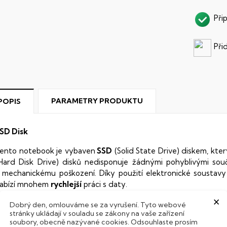
Při
Při
PARAMETRY PRODUKTU
POPIS
SD Disk
ento notebook je vybaven
SSD
(Solid State Drive) diskem, kte
Hard Disk Drive) disků nedisponuje žádnými pohyblivými s
 mechanickému poškození. Díky použití elektronické sousta
abízí mnohem
rychlejší
práci s daty.
×
odsvícená klávesnice
Dobrý den, omlouváme se za vyrušení. Tyto webové
stránky ukládají v souladu se zákony na vaše zařízení
soubory, obecně nazývané cookies. Odsouhlaste prosím
ntegrovaný systém úsporných LED diod osvítí jednotlivé klávesy