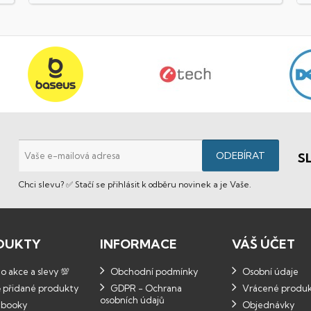
S
Chci slevu? ✅ Stačí se přihlásit k odběru novinek a je Vaše.
DUKTY
INFORMACE
VÁŠ ÚČET
 akce a slevy 💯
Obchodní podmínky
Osobní údaje
 přidané produkty
GDPR - Ochrana
Vrácené produ
osobních údajů
booky
Objednávky