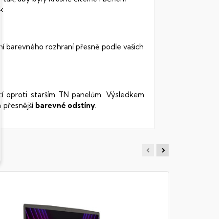
k.
ní barevného rozhraní přesně podle vašich
stí oproti starším TN panelům. Výsledkem
 přesnější
barevné odstíny
.
MSI VE
Notebook -
RAM DDR5, 