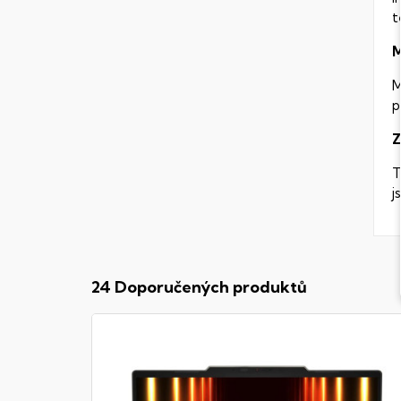
t
M
M
p
Z
T
j
24 Doporučených produktů