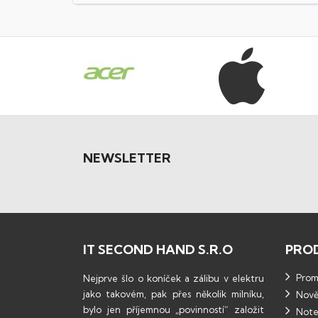
NEWSLETTER
IT SECOND HAND S.R.O
PRO
Promo
Nejprve šlo o koníček a zálibu v elektru
jako takovém, pak přes několik milníku,
Nově
bylo jen příjemnou „povinností“ založit
Note