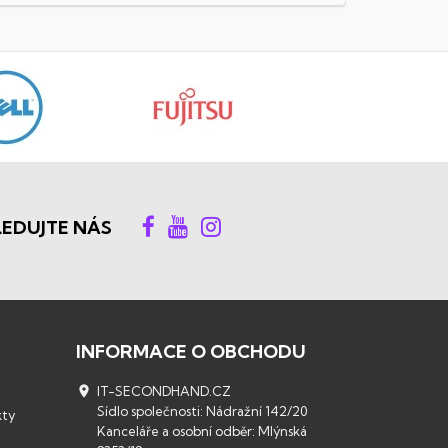
LEDUJTE NÁS
INFORMACE O OBCHODU

IT-SECONDHAND.CZ
Sídlo společnosti: Nádražní 142/20
kty
Kanceláře a osobní odběr: Mlýnská