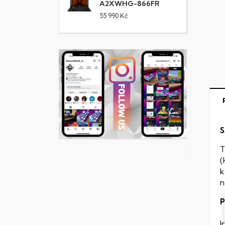
A2XWHG-866FR
55 990 Kč
S
T
(
k
n
P
I