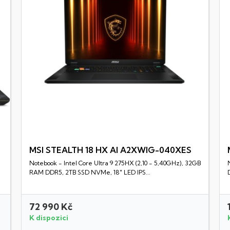
MSI STEALTH 18 HX AI A2XWIG-040XES
Notebook - Intel Core Ultra 9 275HX (2,10 - 5,40GHz), 32GB
Rychlý náhled
RAM DDR5, 2TB SSD NVMe, 18" LED IPS...
72 990 Kč
K dispozici