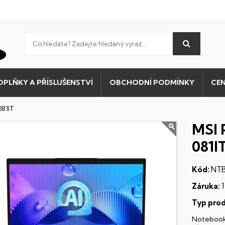
OPLŇKY A PŘÍSLUŠENSTVÍ
OBCHODNÍ PODMÍNKY
CEN
081IT
MSI 
081I
Kód:
NTB
Záruka:
1
Typ prod
Noteboo