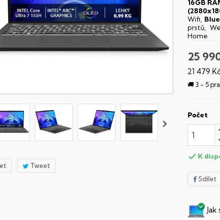
16GB RA
(2880x18
Wifi,
Blu
prstů, W
Home
25 99
21 479 K
🚚 3 - 5 p
Počet
K disp

let
Tweet
Sdílet
Jak