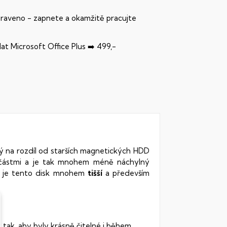
praveno - zapnete a okamžitě pracujte
dat Microsoft Office Plus ➡️ 499,-
rý na rozdíl od starších magnetických HDD
oučástmi a je tak mnohem méně náchylný
vy je tento disk mnohem
tišší
a především
 tak, aby byly krásně čitelné i během