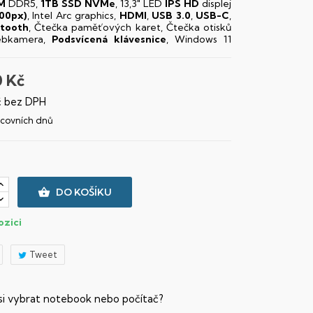
M
DDR5,
1TB SSD NVMe
, 13,3" LED
IPS
HD
displej
00px)
, Intel Arc graphics,
HDMI
,
USB 3.0
,
USB-C
,
etooth
, Čtečka paměťových karet, Čtečka otisků
ebkamera,
Podsvícená klávesnice
, Windows 11
0 Kč
č bez DPH
racovních dnů

DO KOŠÍKU
ozici
Tweet
 si vybrat notebook nebo počítač?