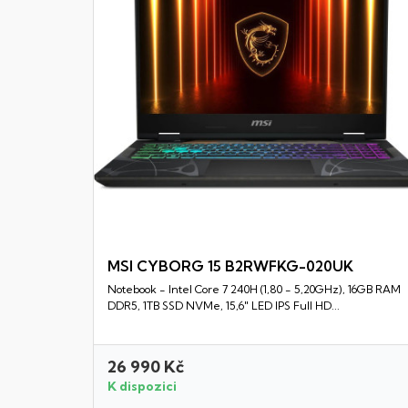
MSI CYBORG 15 B2RWFKG-020UK
Notebook - Intel Core 7 240H (1,80 - 5,20GHz), 16GB RAM
Rychlý náhled
DDR5, 1TB SSD NVMe, 15,6" LED IPS Full HD...
26 990 Kč
K dispozici