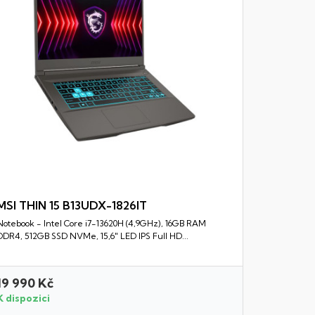
MSI THIN 15 B13UDX-1826IT
Notebook - Intel Core i7-13620H (4,9GHz), 16GB RAM
Rychlý náhled
DDR4, 512GB SSD NVMe, 15,6" LED IPS Full HD...
19 990 Kč
51 990 
K dispozici
K dispozi