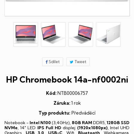
Sdílet
Tweet
HP Chromebook 14a-nf0002ni
Kód:
NTB00006757
Záruka:
1 rok
Typ produktu:
Předváděcí
Notebook -
Intel N100
(3,4GHz),
8GB RAM
DDR5,
128GB SSD
NVMe
, 14" LED
IPS
Full HD
displej
(1920x1080px)
, Intel UHD
Graphics,
USB 3.0
,
USB-C
, Wifi,
Bluetooth
, Webkamera,