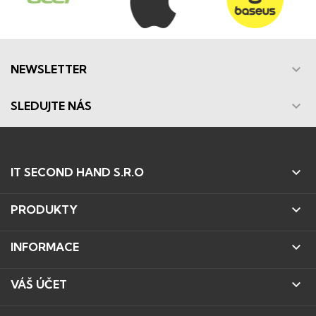

NEWSLETTER

SLEDUJTE NÁS

IT SECOND HAND S.R.O

PRODUKTY

INFORMACE

VÁŠ ÚČET