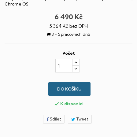
Chrome OS
6 490 Kč
5 364 Kč bez DPH
🚚 3 - 5 pracovních dnů
Počet
DO KOŠÍKU
K dispozici

Sdílet
Tweet