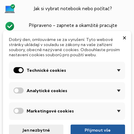
Jak si vybrat notebook nebo počítač?
Připraveno - zapnete a okamžitě pracujte
×
Dobrý den, omlouváme se za vyrušení. Tyto webové
Přidat Microsoft Office Plus ➡️ 499,-
stránky ukládají v souladu se zákony na vaše zařízení
soubory, obecně nazývané cookies. Odsouhlaste prosím
nastavení cookies souborů pro použití webu.
PARAMETRY PRODUKTU
POPIS
Technické cookies
SSD Disk
Analytické cookies
Tento notebook je vybaven
SSD
(Solid State Drive)
diskem, který na rozdíl od starších magnetických HDD
(Hard Disk Drive) disků nedisponuje žádnými pohyblivými
Marketingové cookies
součástmi a je tak mnohem méně náchylný
k mechanickému poškození. Díky použití elektronické
soustavy je tento disk mnohem
tišší
a především nabízí
Jen nezbytné
Přijmout vše