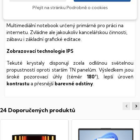
mnohem
rychlejší
práci s daty.
Přejít na stránku Podrobně o cookies
Chromebook
Multimediální notebook určený primárně pro práci na
internetu. Zvládne ale jakoukoliv kancelářskou činnosti,
zábavu i základní grafické editace.
Zobrazovací technologie IPS
Tekuté krystaly disponují zcela odlišnou světelnou
propustností oproti starším TN panelům. Výsledkem jsou
široké pozorovací úhly (téměr
180°
), lepší úroveň
kontrastu
a přesnější
barevné odstíny
.
24 Doporučených produktů