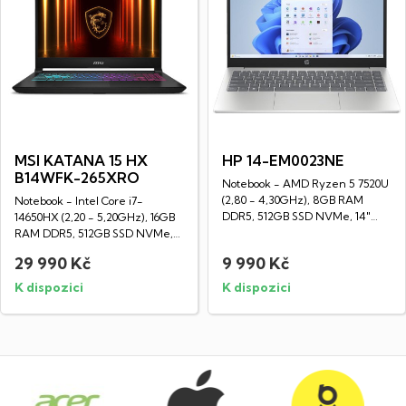
MSI KATANA 15 HX
HP 14-EM0023NE
B14WFK-265XRO
Notebook - AMD Ryzen 5 7520U
(2,80 - 4,30GHz), 8GB RAM
Notebook - Intel Core i7-
DDR5, 512GB SSD NVMe, 14"
14650HX (2,20 - 5,20GHz), 16GB
LED IPS Full HD...
RAM DDR5, 512GB SSD NVMe,
15,6" LED IPS...
29 990 Kč
9 990 Kč
K dispozici
K dispozici