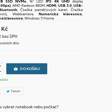
TB SSD NVMe
, 16" LED
IPS
4K UHD
displej
400px)
, AMD Radeon 880M,
HDMI
,
USB 3.0
,
USB-
Bluetooth
, Čtečka paměťových karet, Čtečka
prstů, Webkamera,
Numerická klávesnice
,
ná klávesnice
, Windows 11 Home
 Kč
č bez DPH
racovních dnů

DO KOŠÍKU
ozici
Tweet
 si vybrat notebook nebo počítač?