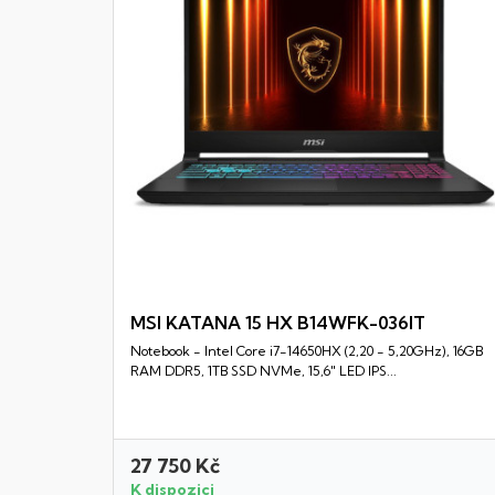
MSI KATANA 15 HX B14WFK-036IT
Notebook - Intel Core i7-14650HX (2,20 - 5,20GHz), 16GB
Rychlý náhled
RAM DDR5, 1TB SSD NVMe, 15,6" LED IPS...
27 750 Kč
K dispozici