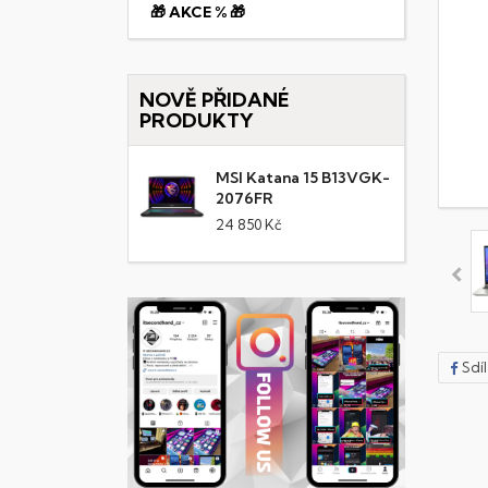
🎁 AKCE % 🎁
NOVĚ PŘIDANÉ
PRODUKTY
MSI Katana 15 B13VGK-
2076FR
24 850 Kč
Sdí