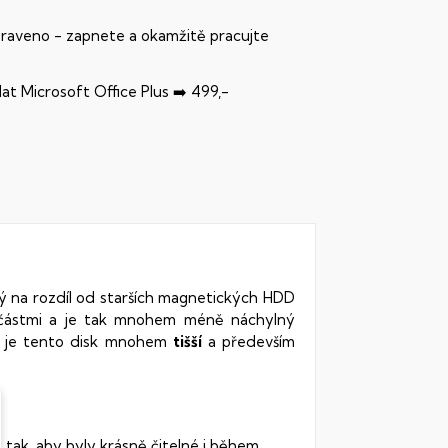
praveno - zapnete a okamžitě pracujte
dat Microsoft Office Plus ➡️ 499,-
rý na rozdíl od starších magnetických HDD
oučástmi a je tak mnohem méně náchylný
vy je tento disk mnohem
tišší
a především
 tak, aby byly krásně čitelné i během