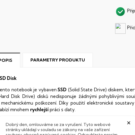
Při
Při
PARAMETRY PRODUKTU
POPIS
SD Disk
ento notebook je vybaven
SSD
(Solid State Drive) diskem, kte
Hard Disk Drive) disků nedisponuje žádnými pohyblivými s
 mechanickému poškození. Díky použití elektronické sousta
abízí mnohem
rychlejší
práci s daty.
×
odsvícená klávesnice
Dobrý den, omlouváme se za vyrušení. Tyto webové
stránky ukládají v souladu se zákony na vaše zařízení
ntegrovaný systém úsporných LED diod osvítí jednotlivé klávesy
soubory, obecně nazývané cookies. Odsouhlaste prosím