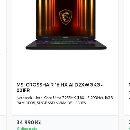
MSI CROSSHAIR 16 HX AI D2XWGKG-
001FR
Rychlý náhled
Notebook - Intel Core Ultra 7 255HX (1,80 - 5,20GHz), 16GB
RAM DDR5, 512GB SSD NVMe, 16" LED IPS...
34 990 Kč
K dispozici