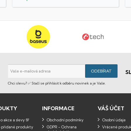
S
Chci slevu? ✅ Stačí se přihlásit k odběru novinek a je Vaše.
DUKTY
INFORMACE
VÁŠ ÚČET
 akce a slevy 💯
Obchodní podmínky
Osobní údaje
 přidané produkty
GDPR - Ochrana
Vrácené produ