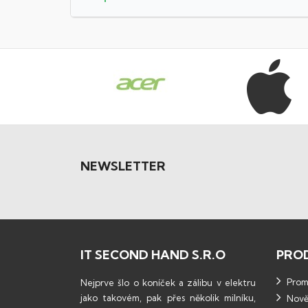
NEWSLETTER
IT SECOND HAND S.R.O
PRO
Promo
Nejprve šlo o koníček a zálibu v elektru
jako takovém, pak přes několik milníku,
Nově