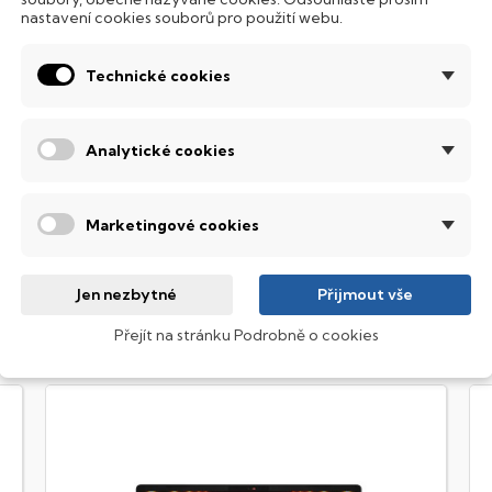
nastavení cookies souborů pro použití webu.
emné noci, stále však decentně, aby nikterak nedráždily Váš zra
SI Prestige
Technické cookies
ultimediální notebook s kvalitní obrazovkou umožňující nastave
otřeb.
Analytické cookies
obrazovací technologie IPS
ekuté krystaly disponují zcela odlišnou světelnou propustno
Marketingové cookies
sou široké pozorovací úhly (téměr
180°
), lepší úroveň
kontrastu
a
Jen nezbytné
Přijmout vše
Přejít na stránku Podrobně o cookies