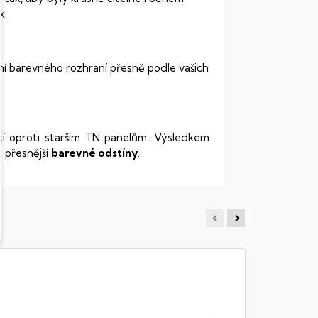
k.
ní barevného rozhraní přesně podle vašich
stí oproti starším TN panelům. Výsledkem
 přesnější
barevné odstíny
.
MSI KA
Notebook -
DDR5, 512GB