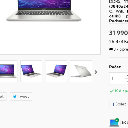
DDR5,
1
(3840x2
C
, Wifi,
otisků 
Podsvíce
31 990
26 438 K
🚚 3 - 5 p
Počet
K disp

let
Tweet
Sdílet
Jak