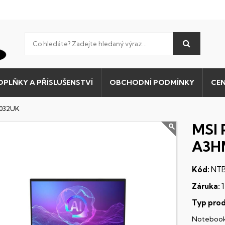
OPLŇKY A PŘÍSLUŠENSTVÍ
OBCHODNÍ PODMÍNKY
CEN
-032UK
MSI 
A3H
Kód:
NTB
Záruka:
1
Typ prod
Noteboo