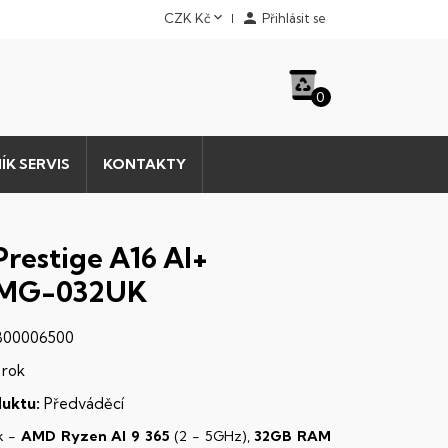


CZK Kč
Přihlásit se
0
ÍK SERVIS
KONTAKTY
Prestige A16 AI+
MG-032UK
00006500
 rok
uktu:
Předváděcí
k -
AMD Ryzen AI 9 365
(2 - 5GHz),
32GB RAM