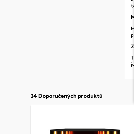
t
M
M
p
Z
T
j
24 Doporučených produktů