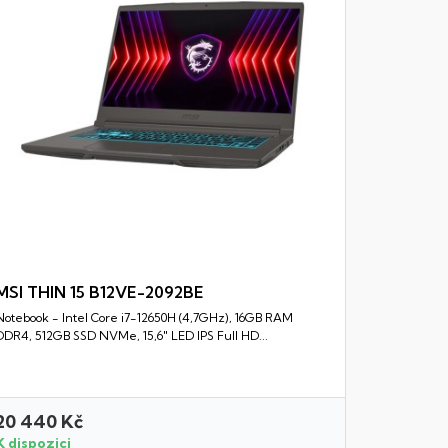
MSI THIN 15 B12VE-2092BE
Notebook - Intel Core i7-12650H (4,7GHz), 16GB RAM
Rychlý náhled
DDR4, 512GB SSD NVMe, 15,6" LED IPS Full HD...
20 440 Kč
26 990 
K dispozici
K dispozi