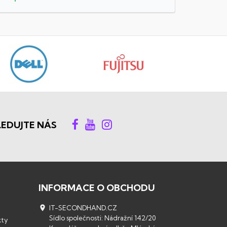
LEDUJTE NÁS
INFORMACE O OBCHODU

IT-SECONDHAND.CZ
Sídlo společnosti: Nádražní 142/20
kty