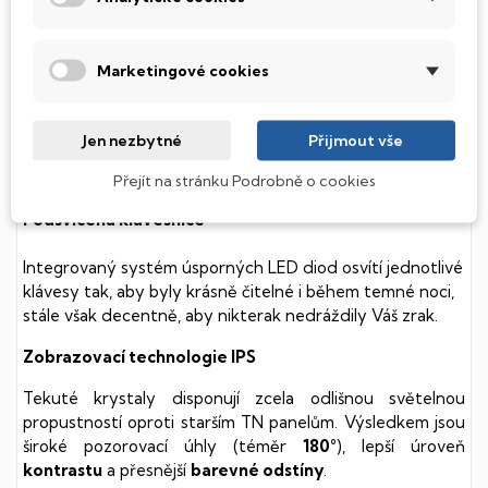
Tento notebook je vybaven
SSD
(Solid State Drive)
diskem, který na rozdíl od starších magnetických HDD
Marketingové cookies
(Hard Disk Drive) disků nedisponuje žádnými pohyblivými
součástmi a je tak mnohem méně náchylný
k mechanickému poškození. Díky použití elektronické
Jen nezbytné
Přijmout vše
soustavy je tento disk mnohem
tišší
a především nabízí
mnohem
rychlejší
práci s daty.
Přejít na stránku Podrobně o cookies
Podsvícená klávesnice
Integrovaný systém úsporných LED diod osvítí jednotlivé
klávesy tak, aby byly krásně čitelné i během temné noci,
stále však decentně, aby nikterak nedráždily Váš zrak.
Zobrazovací technologie IPS
Tekuté krystaly disponují zcela odlišnou světelnou
propustností oproti starším TN panelům. Výsledkem jsou
široké pozorovací úhly (téměr
180°
), lepší úroveň
kontrastu
a přesnější
barevné odstíny
.