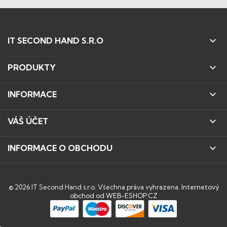

IT SECOND HAND S.R.O

PRODUKTY

INFORMACE

VÁŠ ÚČET

INFORMACE O OBCHODU
© 2026 IT Second Hand s.r.o. Všechna práva vyhrazena.
Internetový
obchod od WEB-ESHOP.CZ