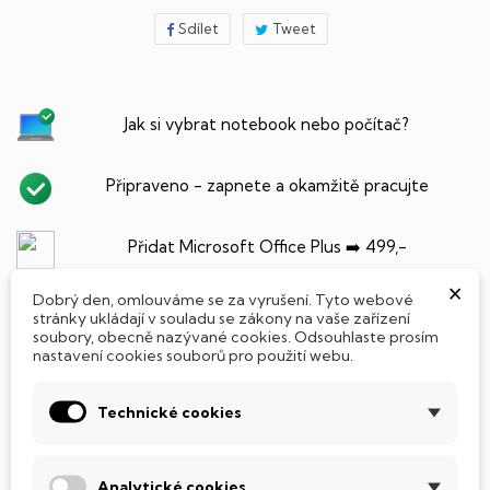
Sdílet
Tweet
Jak si vybrat notebook nebo počítač?
Připraveno - zapnete a okamžitě pracujte
Přidat Microsoft Office Plus ➡️ 499,-
×
Dobrý den, omlouváme se za vyrušení. Tyto webové
stránky ukládají v souladu se zákony na vaše zařízení
soubory, obecně nazývané cookies. Odsouhlaste prosím
PARAMETRY PRODUKTU
POPIS
nastavení cookies souborů pro použití webu.
Technické cookies
SSD Disk
Analytické cookies