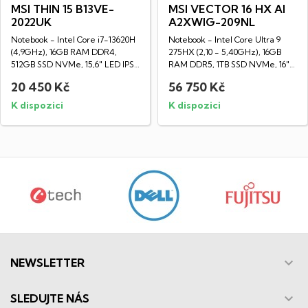
MSI THIN 15 B13VE-
MSI VECTOR 16 HX AI
2022UK
A2XWIG-209NL
Notebook - Intel Core i7-13620H
Notebook - Intel Core Ultra 9
(4,9GHz), 16GB RAM DDR4,
275HX (2,10 - 5,40GHz), 16GB
512GB SSD NVMe, 15,6" LED IPS
RAM DDR5, 1TB SSD NVMe, 16"
Full HD...
LED IPS...
20 450 Kč
56 750 Kč
K dispozici
K dispozici

NEWSLETTER

SLEDUJTE NÁS