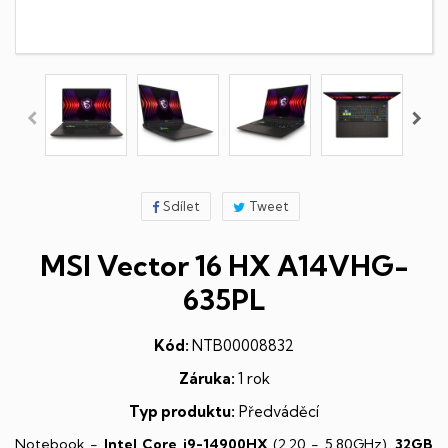
Sdílet
Tweet
MSI Vector 16 HX A14VHG-
635PL
Kód:
NTB00008832
Záruka:
1 rok
Typ produktu:
Předváděcí
Notebook -
Intel Core i9-14900HX
(2,20 - 5,80GHz),
32GB