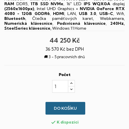
RAM
DDR5,
1TB SSD NVMe
, 16" LED
IPS
WQXGA
displej
(2560x1600px)
, Intel UHD Graphics +
NVIDIA GeForce RTX
4080 - 12GB GDDR6
,
HDMI
, LAN,
USB 3.0
,
USB-C
, Wifi,
Bluetooth
, Čtečka paměťových karet, Webkamera,
Numerická klávesnice
,
Podsvícená klávesnice
,
240Hz,
SteelSeries klávesnice,
Windows 11 Home
44 250 Kč
36 570 Kč bez DPH
🚚 3 - 5 pracovních dnů
Počet
DO KOŠÍKU
K dispozici
