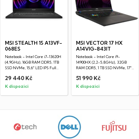
MSI STEALTH 15 A13VF-
MSI VECTOR 17 HX
068ES
A14VIG-843IT
Notebook - Intel Core i7-13620H
Notebook - Intel Core i9-
(4,9GHz), 16GB RAM DDR5, 1TB
14900HX (2,2-5,8GHz), 32GB
SSD NVMe, 15,6" LED IPS Full
RAM DDR5, 1 TB SSD NVMe, 17"
HD...
IPS displej...
29 440 Kč
51 990 Kč
K dispozici
K dispozici