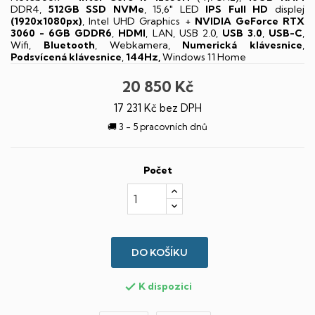
DDR4,
512GB SSD NVMe
, 15,6" LED
IPS
Full HD
displej
(1920x1080px)
, Intel UHD Graphics +
NVIDIA GeForce RTX
3060 - 6GB GDDR6
,
HDMI
, LAN, USB 2.0,
USB 3.0
,
USB-C
,
Wifi,
Bluetooth
, Webkamera,
Numerická klávesnice
,
Podsvícená klávesnice
,
144Hz,
Windows 11 Home
20 850 Kč
17 231 Kč bez DPH
🚚 3 - 5 pracovních dnů
Počet
DO KOŠÍKU
K dispozici
