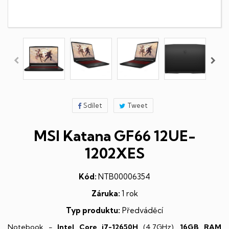
Sdílet
Tweet
MSI Katana GF66 12UE-
1202XES
Kód:
NTB00006354
Záruka:
1 rok
Typ produktu:
Předváděcí
Notebook -
Intel Core i7-12650H
(4,7GHz),
16GB RAM