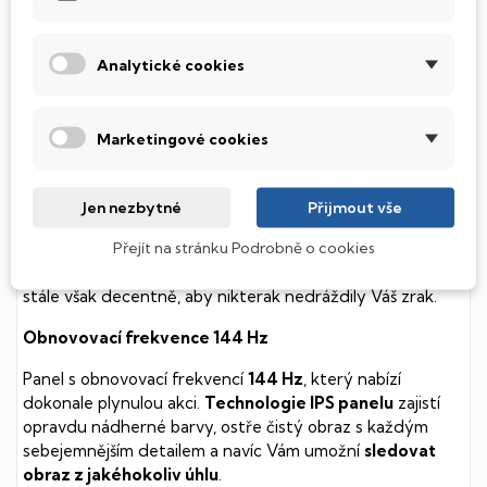
Tento notebook je vybaven
SSD
(Solid State Drive)
diskem, který na rozdíl od starších magnetických HDD
(Hard Disk Drive) disků nedisponuje žádnými pohyblivými
Analytické cookies
součástmi a je tak mnohem méně náchylný
k mechanickému poškození. Díky použití elektronické
soustavy je tento disk mnohem
tišší
a především nabízí
Marketingové cookies
mnohem
rychlejší
práci s daty.
Podsvícená klávesnice
Jen nezbytné
Přijmout vše
Přejít na stránku Podrobně o cookies
Integrovaný systém úsporných LED diod osvítí jednotlivé
klávesy tak, aby byly krásně čitelné i během temné noci,
stále však decentně, aby nikterak nedráždily Váš zrak.
Obnovovací frekvence 144 Hz
Panel s obnovovací frekvencí
144 Hz
, který nabízí
dokonale plynulou akci.
Technologie IPS panelu
zajistí
opravdu nádherné barvy, ostře čistý obraz s každým
sebejemnějším detailem a navíc Vám umožní
sledovat
obraz z jakéhokoliv úhlu
.