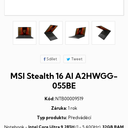
Sdílet
Tweet
MSI Stealth 16 AI A2HWGG-
055BE
Kód:
NTB00009519
Záruka:
1 rok
Typ produktu:
Předváděcí
Notebook -
Intel Core Ultra 9 285H
(1 - 5,40GHz),
32GB RAM