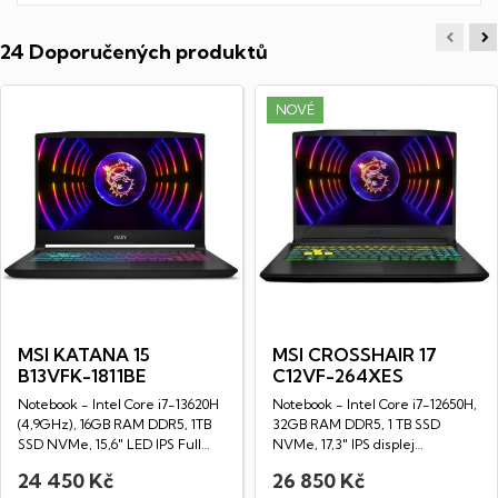
24 Doporučených produktů
NOVÉ
MSI KATANA 15
MSI CROSSHAIR 17
B13VFK-1811BE
C12VF-264XES
Notebook - Intel Core i7-13620H
Notebook - Intel Core i7-12650H,
(4,9GHz), 16GB RAM DDR5, 1TB
32GB RAM DDR5, 1 TB SSD
SSD NVMe, 15,6" LED IPS Full
NVMe, 17,3" IPS displej
HD...
(1920x1080px),...
24 450 Kč
26 850 Kč