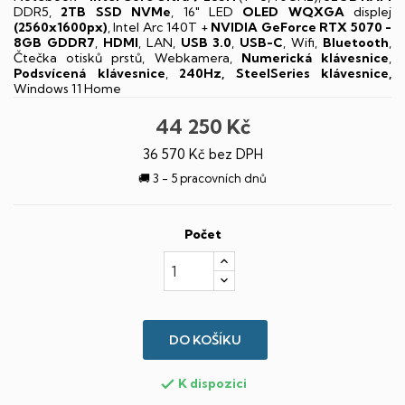
DDR5,
2TB SSD NVMe
, 16" LED
OLED
WQXGA
displej
(2560x1600px)
, Intel Arc 140T +
NVIDIA GeForce RTX 5070 -
8GB GDDR7
,
HDMI
, LAN,
USB 3.0
,
USB-C
, Wifi,
Bluetooth
,
Čtečka otisků prstů, Webkamera,
Numerická klávesnice
,
Podsvícená klávesnice
,
240Hz, SteelSeries klávesnice,
Windows 11 Home
44 250 Kč
36 570 Kč bez DPH
🚚 3 - 5 pracovních dnů
Počet
DO KOŠÍKU
K dispozici
