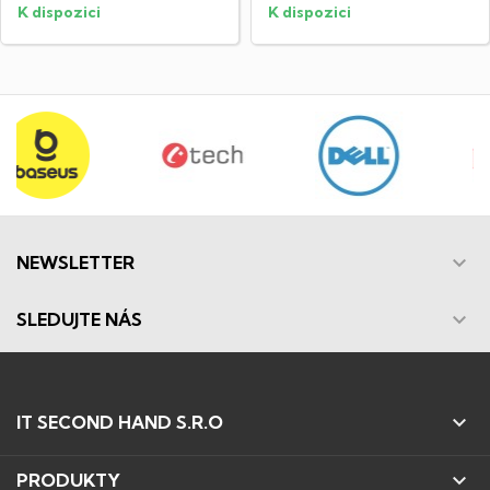
K dispozici
K dispozici

NEWSLETTER

SLEDUJTE NÁS

IT SECOND HAND S.R.O

PRODUKTY