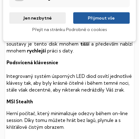
Tento notebook je vybaven
SSD
(Solid State Drive)
diskem, který na rozdíl od starších magnetických HDD
Jen nezbytné
Přijmout vše
(Hard Disk Drive) disků nedisponuje žádnými pohyblivými
Přejít na stránku Podrobně o cookies
součástmi a je tak mnohem méně náchylný
k mechanickému poškození. Díky použití elektronické
soustavy je tento disk mnohem
tišší
a především nabízí
mnohem
rychlejší
práci s daty.
Podsvícená klávesnice
Integrovaný systém úsporných LED diod osvítí jednotlivé
klávesy tak, aby byly krásně čitelné i během temné noci,
stále však decentně, aby nikterak nedráždily Váš zrak.
MSI Stealth
Herní počítač, který minimalizuje odezvy během on-line
session. Díky tomu můžete hrát bez lagů, plynule a s
křišťálově čistým obrazem.