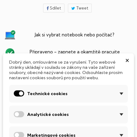
Sdílet
Tweet
Jak si vybrat notebook nebo počítač?
Připraveno - zapnete a okamžitě pracujte
×
Dobrý den, omlouváme se za vyrušení. Tyto webové
stránky ukládají v souladu se zákony na vaše zařízení
Přidat Microsoft Office Plus ➡️ 499,-
soubory, obecně nazývané cookies. Odsouhlaste prosím
nastavení cookies souborů pro použití webu.
Technické cookies
PARAMETRY PRODUKTU
POPIS
Analytické cookies
SSD Disk
Marketingové cookies