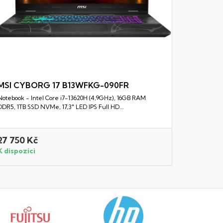
MSI CYBORG 17 B13WFKG-090FR
Notebook - Intel Core i7-13620H (4,9GHz), 16GB RAM
Rychlý náhled
DDR5, 1TB SSD NVMe, 17,3" LED IPS Full HD...
27 750 Kč
32 650 
K dispozici
K dispozi