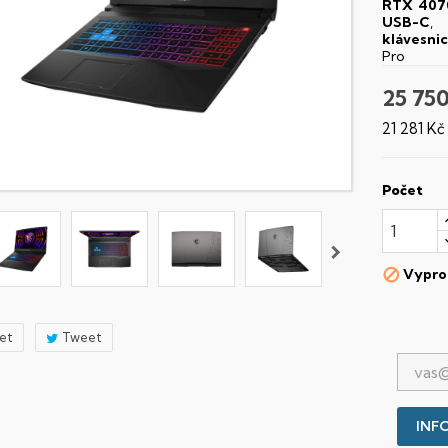
RTX 407
USB-C
,
klávesni
Pro
25 750
21 281 K
Počet
Vypro

let
Tweet
INFO