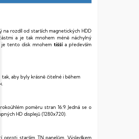
rý na rozdíl od starších magnetických HDD
oučástmi a je tak mnohem méně náchylný
vy je tento disk mnohem
tišší
a především
 tak, aby byly krásně čitelné i během
k.
irokoúhlém poměru stran 16:9. Jedná se o
pných HD displejů (1280x720).
stí oproti starším TN panelům. Výsledkem