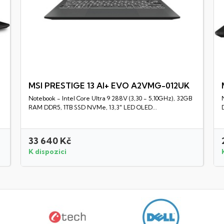
MSI PRESTIGE 13 AI+ EVO A2VMG-012UK
Notebook - Intel Core Ultra 9 288V (3,30 - 5,10GHz), 32GB
Rychlý náhled
RAM DDR5, 1TB SSD NVMe, 13,3" LED OLED...
33 640 Kč
K dispozici