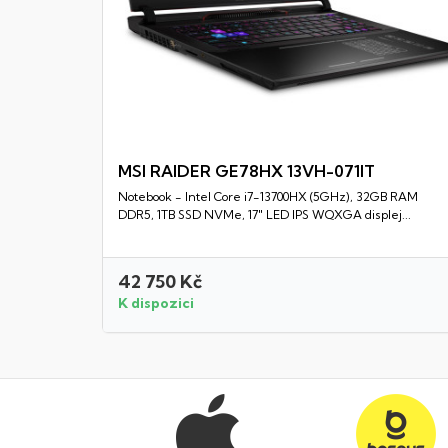
MSI RAIDER GE78HX 13VH-071IT
Notebook - Intel Core i7-13700HX (5GHz), 32GB RAM
Rychlý náhled
DDR5, 1TB SSD NVMe, 17" LED IPS WQXGA displej...
42 750 Kč
K dispozici