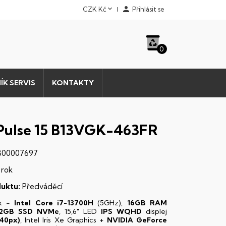


CZK Kč
Přihlásit se
0
ÍK SERVIS
KONTAKTY
Pulse 15 B13VGK-463FR
00007697
 rok
uktu:
Předváděcí
k -
Intel Core i7-13700H
(5GHz),
16GB RAM
12GB SSD NVMe
, 15,6" LED
IPS
WQHD
displej
40px)
, Intel Iris Xe Graphics +
NVIDIA GeForce