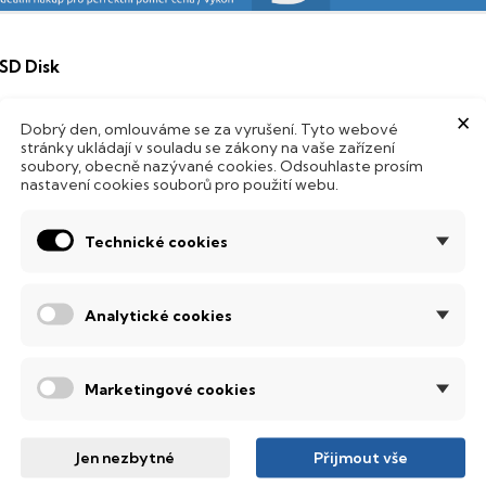
SD Disk
ento notebook je vybaven
SSD
(Solid State Drive) diskem, kte
×
Dobrý den, omlouváme se za vyrušení. Tyto webové
Hard Disk Drive) disků nedisponuje žádnými pohyblivými s
stránky ukládají v souladu se zákony na vaše zařízení
 mechanickému poškození. Díky použití elektronické sousta
soubory, obecně nazývané cookies. Odsouhlaste prosím
abízí mnohem
rychlejší
práci s daty.
nastavení cookies souborů pro použití webu.
odsvícená klávesnice
Technické cookies
ntegrovaný systém úsporných LED diod osvítí jednotlivé klávesy
emné noci, stále však decentně, aby nikterak nedráždily Váš zra
Analytické cookies
QHD rozlišení
od tímto označením se ukrývá rozlišení 2560x1440 pixelů při š
Marketingové cookies
tyřnásobně vyšší množství obrazových bodů, než u běžně dostu
obrazovací technologie IPS
Jen nezbytné
Přijmout vše
ekuté krystaly disponují zcela odlišnou světelnou propustno