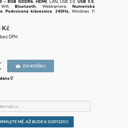
0 - 8GB GDDR6
,
HDMI
, LAN, USB 2.0,
USB 3.0
,
 Wifi,
Bluetooth
, Webkamera,
Numerická
ce
,
Podsvícená klávesnice
,
240Hz,
Windows 11
 Kč
č bez DPH

DO KOŠÍKU
dáno🎈
RMUJTE MĚ, AŽ BUDE K DISPOZICI