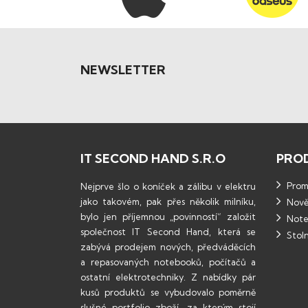
NEWSLETTER
IT SECOND HAND S.R.O
PRO
Promo
Nejprve šlo o koníček a zálibu v elektru
jako takovém, pak přes několik milníku,
Nově
bylo jen příjemnou „povinností“ založit
Note
společnost IT Second Hand, která se
Stoln
zabývá prodejem nových, předváděcích
a repasovaných notebooků, počítačů a
ostatní elektrotechniky. Z nabídky pár
kusů produktů se vybudovalo poměrně
slušné portfolio zboží, za kterým stojí