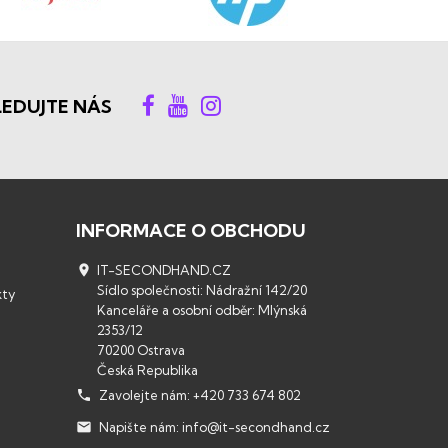
LEDUJTE NÁS
INFORMACE O OBCHODU

IT-SECONDHAND.CZ
Sídlo společnosti: Nádražní 142/20
kty
Kanceláře a osobní odběr: Mlýnská
2353/12
70200 Ostrava
Česká Republika

Zavolejte nám:
+420 733 674 802

Napište nám:
info@it-secondhand.cz