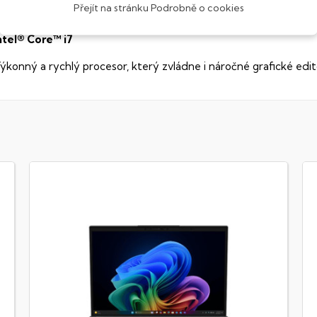
Přejít na stránku Podrobně o cookies
sou široké pozorovací úhly (téměr
180°
), lepší úroveň
kontrastu
a
ntel® Core™ i7
ýkonný a rychlý procesor, který zvládne i náročné grafické edit