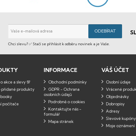
S
Chci slevu? ✅ Stačí se přihlásit k odběru novinek a je Vaše.
DUKTY
INFORMACE
VÁŠ ÚČET
 akce a slevy 💯
Obchodní podmínky
Osobní údaje
 přidané produkty
GDPR - Ochrana
Vrácené produ
osobních údajů
booky
Objednávky
Podrobně o cookies
í počítače
Dobropisy
Kontaktujte nás -
Adresy
formulář
Slevové kupóny
Mapa stránek
Moje oznámení