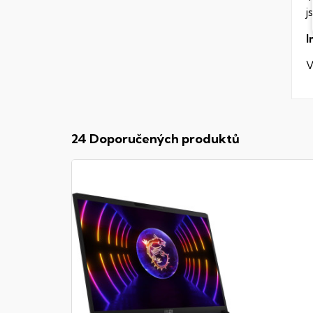
j
I
V
24 Doporučených produktů