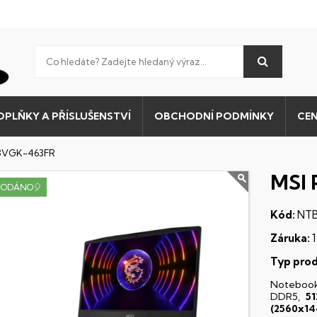
OPLŇKY A PŘÍSLUŠENSTVÍ
OBCHODNÍ PODMÍNKY
CEN
B13VGK-463FR
MSI 
RODÁNO🎈
Kód:
NTB
Záruka:
1
Typ prod
Noteboo
DDR5,
5
(2560x14