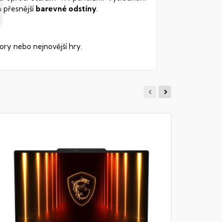
 přesnější
barevné odstíny
.
ory nebo nejnovější hry.
MSI VE
Notebook - 
DDR5, 512G