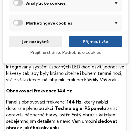
Analytické cookies
Tento notebook je vybaven
SSD
(Solid State Drive)
diskem, který na rozdíl od starších magnetických HDD
(Hard Disk Drive) disků nedisponuje žádnými pohyblivými
Marketingové cookies
součástmi a je tak mnohem méně náchylný
k mechanickému poškození. Díky použití elektronické
soustavy je tento disk mnohem
tišší
a především nabízí
Jen nezbytné
Přijmout vše
mnohem
rychlejší
práci s daty.
Přejít na stránku Podrobně o cookies
Podsvícená klávesnice
Integrovaný systém úsporných LED diod osvítí jednotlivé
klávesy tak, aby byly krásně čitelné i během temné noci,
stále však decentně, aby nikterak nedráždily Váš zrak.
Obnovovací frekvence 144 Hz
Panel s obnovovací frekvencí
144 Hz
, který nabízí
dokonale plynulou akci.
Technologie IPS panelu
zajistí
opravdu nádherné barvy, ostře čistý obraz s každým
sebejemnějším detailem a navíc Vám umožní
sledovat
obraz z jakéhokoliv úhlu
.