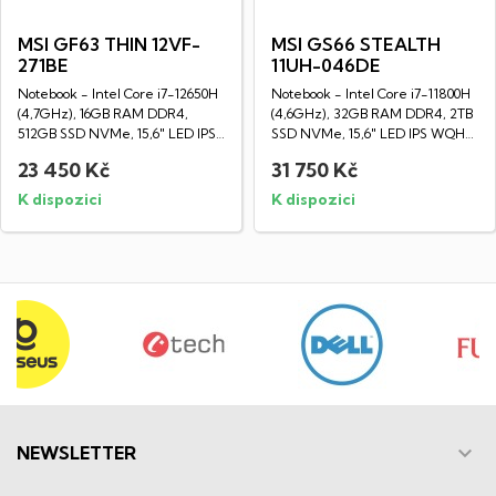
MSI GF63 THIN 12VF-
MSI GS66 STEALTH
271BE
11UH-046DE
Notebook - Intel Core i7-12650H
Notebook - Intel Core i7-11800H
(4,7GHz), 16GB RAM DDR4,
(4,6GHz), 32GB RAM DDR4, 2TB
512GB SSD NVMe, 15,6" LED IPS
SSD NVMe, 15,6" LED IPS WQHD
Full HD...
displej...
23 450 Kč
31 750 Kč
K dispozici
K dispozici

NEWSLETTER