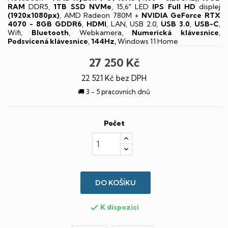
RAM
DDR5,
1TB SSD NVMe
, 15,6" LED
IPS
Full HD
displej
(1920x1080px)
, AMD Radeon 780M +
NVIDIA GeForce RTX
4070 - 8GB GDDR6
,
HDMI
, LAN, USB 2.0,
USB 3.0
,
USB-C
,
Wifi,
Bluetooth
, Webkamera,
Numerická klávesnice
,
Podsvícená klávesnice
,
144Hz,
Windows 11 Home
27 250 Kč
22 521 Kč bez DPH
🚚 3 - 5 pracovních dnů
Počet
DO KOŠÍKU
K dispozici
