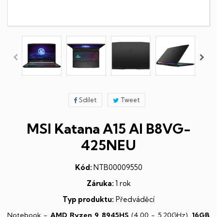
Sdílet
Tweet
MSI Katana A15 AI B8VG-
425NEU
Kód:
NTB00009550
Záruka:
1 rok
Typ produktu:
Předváděcí
Notebook -
AMD Ryzen 9 8945HS
(4,00 - 5,20GHz),
16GB