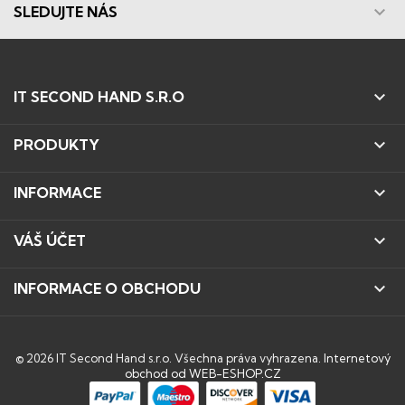

SLEDUJTE NÁS

IT SECOND HAND S.R.O

PRODUKTY

INFORMACE

VÁŠ ÚČET

INFORMACE O OBCHODU
© 2026 IT Second Hand s.r.o. Všechna práva vyhrazena.
Internetový
obchod od WEB-ESHOP.CZ