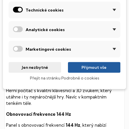
diskem, který na rozdíl od starších magnetických HDD
(Hard Disk Drive) disků nedisponuje žádnými pohyblivými
Technické cookies
součástmi a je tak mnohem méně náchylný
k mechanickému poškození. Díky použití elektronické
soustavy je tento disk mnohem
tišší
a především nabízí
Analytické cookies
mnohem
rychlejší
práci s daty.
Podsvícená klávesnice
Marketingové cookies
Integrovaný systém úsporných LED diod osvítí jednotlivé
klávesy tak, aby byly krásně čitelné i během temné noci,
Jen nezbytné
Přijmout vše
stále však decentně, aby nikterak nedráždily Váš zrak.
Přejít na stránku Podrobně o cookies
MSI Thin
Herní počítač s kvalitní klávesnicí a 3D zvukem, který
utáhne i ty nejnáročnější hry. Navíc v kompaktním
tenkém těle.
Obnovovací frekvence 144 Hz
Panel s obnovovací frekvencí
144 Hz
, který nabízí