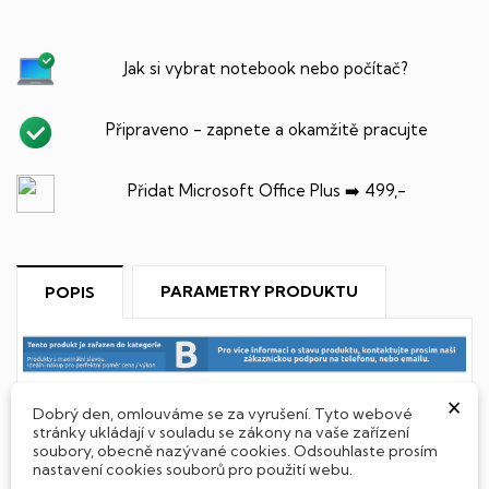
Jak si vybrat notebook nebo počítač?
Připraveno - zapnete a okamžitě pracujte
Přidat Microsoft Office Plus ➡️ 499,-
PARAMETRY PRODUKTU
POPIS
×
Dobrý den, omlouváme se za vyrušení. Tyto webové
SSD Disk
stránky ukládají v souladu se zákony na vaše zařízení
soubory, obecně nazývané cookies. Odsouhlaste prosím
Tento notebook je vybaven
SSD
(Solid State Drive)
nastavení cookies souborů pro použití webu.