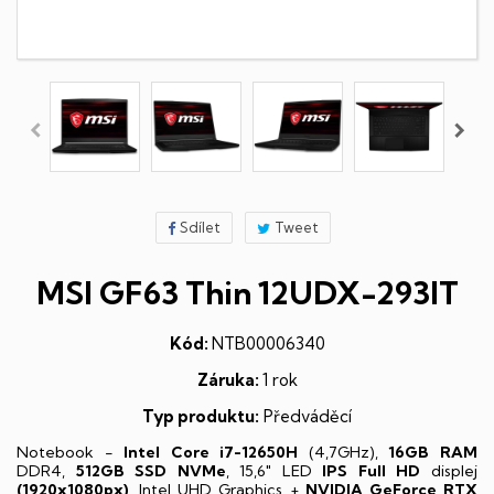
Sdílet
Tweet
MSI GF63 Thin 12UDX-293IT
Kód:
NTB00006340
Záruka:
1 rok
Typ produktu:
Předváděcí
Notebook -
Intel Core i7-12650H
(4,7GHz),
16GB RAM
DDR4,
512GB SSD NVMe
, 15,6" LED
IPS
Full HD
displej
(1920x1080px)
, Intel UHD Graphics +
NVIDIA GeForce RTX