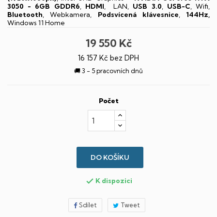
3050 - 6GB GDDR6
,
HDMI
, LAN,
USB 3.0
,
USB-C
, Wifi,
Bluetooth
, Webkamera,
Podsvícená klávesnice
,
144Hz,
Windows 11 Home
19 550 Kč
16 157 Kč bez DPH
🚚 3 - 5 pracovních dnů
Počet
DO KOŠÍKU
K dispozici

Sdílet
Tweet