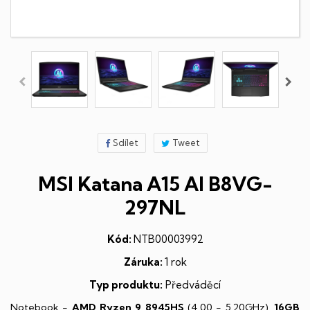
Sdílet
Tweet
MSI Katana A15 AI B8VG-
297NL
Kód:
NTB00003992
Záruka:
1 rok
Typ produktu:
Předváděcí
Notebook -
AMD Ryzen 9 8945HS
(4,00 - 5,20GHz),
16GB