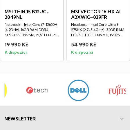
MSI THIN 15 B12UC-
MSI VECTOR 16 HX AI
2049NL
A2XWIG-039FR
Notebook - Intel Core i7-12650H
Notebook - Intel Core Ultra 9
(4,7GHz), 16GB RAM DDR4,
275HX (2,7-5,4GHz), 32GB RAM
512GB SSD NVMe, 15,6" LED IPS
DDR5, 1 TB SSD NVMe, 16" IPS
Full HD...
displej...
19 990 Kč
54 990 Kč
K dispozici
K dispozici

NEWSLETTER