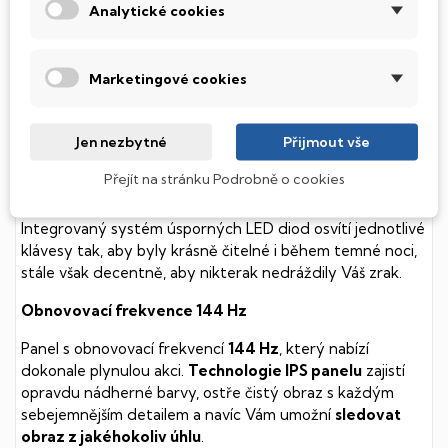
Analytické cookies
Tento notebook je vybaven
SSD
(Solid State Drive)
diskem, který na rozdíl od starších magnetických HDD
(Hard Disk Drive) disků nedisponuje žádnými pohyblivými
Marketingové cookies
součástmi a je tak mnohem méně náchylný
k mechanickému poškození. Díky použití elektronické
soustavy je tento disk mnohem
tišší
a především nabízí
Jen nezbytné
Přijmout vše
mnohem
rychlejší
práci s daty.
Přejít na stránku Podrobně o cookies
Podsvícená klávesnice
Integrovaný systém úsporných LED diod osvítí jednotlivé
klávesy tak, aby byly krásně čitelné i během temné noci,
stále však decentně, aby nikterak nedráždily Váš zrak.
Obnovovací frekvence 144 Hz
Panel s obnovovací frekvencí
144 Hz
, který nabízí
dokonale plynulou akci.
Technologie IPS panelu
zajistí
opravdu nádherné barvy, ostře čistý obraz s každým
sebejemnějším detailem a navíc Vám umožní
sledovat
obraz z jakéhokoliv úhlu
.