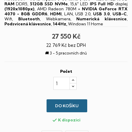
RAM
DDR5,
512GB SSD NVMe
, 15,6" LED
IPS
Full HD
displej
(1920x1080px)
, AMD Radeon 780M +
NVIDIA GeForce RTX
4070 - 8GB GDDR6
,
HDMI
, LAN, USB 2.0,
USB 3.0
,
USB-C
,
Wifi,
Bluetooth
, Webkamera,
Numerická klávesnice
,
Podsvícená klávesnice
,
144Hz,
Windows 11 Home
27 550 Kč
22 769 Kč bez DPH
🚚 3 - 5 pracovních dnů
Počet
DO KOŠÍKU
K dispozici
