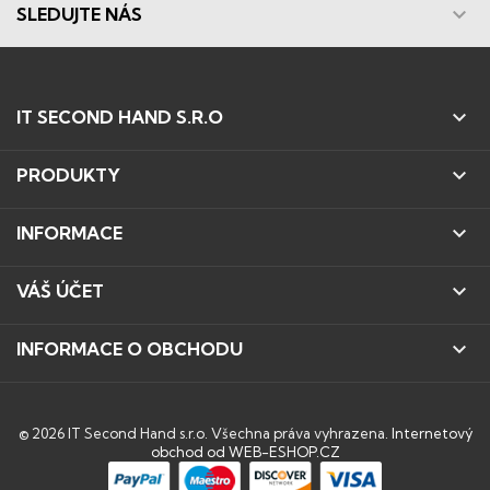

SLEDUJTE NÁS

IT SECOND HAND S.R.O

PRODUKTY

INFORMACE

VÁŠ ÚČET

INFORMACE O OBCHODU
© 2026 IT Second Hand s.r.o. Všechna práva vyhrazena.
Internetový
obchod od WEB-ESHOP.CZ