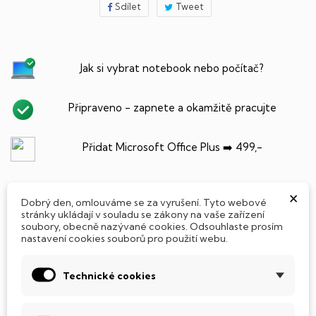
Sdílet
Tweet
Jak si vybrat notebook nebo počítač?
Připraveno - zapnete a okamžitě pracujte
Přidat Microsoft Office Plus ➡️ 499,-
×
Dobrý den, omlouváme se za vyrušení. Tyto webové
PARAMETRY PRODUKTU
POPIS
stránky ukládají v souladu se zákony na vaše zařízení
soubory, obecně nazývané cookies. Odsouhlaste prosím
nastavení cookies souborů pro použití webu.
Technické cookies
SSD Disk