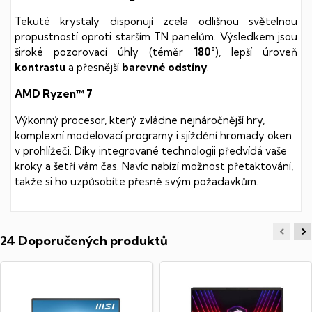
Tekuté krystaly disponují zcela odlišnou světelnou
propustností oproti starším TN panelům. Výsledkem jsou
široké pozorovací úhly (téměr
180°
), lepší úroveň
kontrastu
a přesnější
barevné odstíny
.
AMD Ryzen™ 7
Výkonný procesor, který zvládne nejnáročnější hry,
komplexní modelovací programy i sjíždění hromady oken
v prohlížeči. Díky integrované technologii předvídá vaše
kroky a šetří vám čas. Navíc nabízí možnost přetaktování,
takže si ho uzpůsobíte přesně svým požadavkům.
24 Doporučených produktů