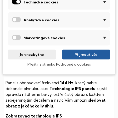
diskem, který na rozdíl od starších magnetických HDD
Technické cookies
(Hard Disk Drive) disků nedisponuje žádnými pohyblivými
součástmi a je tak mnohem méně náchylný
k mechanickému poškození. Díky použití elektronické
Analytické cookies
soustavy je tento disk mnohem
tišší
a především nabízí
mnohem
rychlejší
práci s daty.
Marketingové cookies
Podsvícená klávesnice
Integrovaný systém úsporných LED diod osvítí jednotlivé
Jen nezbytné
Přijmout vše
klávesy tak, aby byly krásně čitelné i během temné noci,
stále však decentně, aby nikterak nedráždily Váš zrak.
Přejít na stránku Podrobně o cookies
Obnovovací frekvence 144 Hz
Panel s obnovovací frekvencí
144 Hz
, který nabízí
dokonale plynulou akci.
Technologie IPS panelu
zajistí
opravdu nádherné barvy, ostře čistý obraz s každým
sebejemnějším detailem a navíc Vám umožní
sledovat
obraz z jakéhokoliv úhlu
.
Zobrazovací technologie IPS