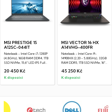
MSI PRESTIGE 15
MSI VECTOR 16 HX
A12SC-044IT
A14VHG-400FR
Notebook - Intel Core i7-1280P
Notebook - Intel Core i9-
(4,8GHz), 16GB RAM DDR4, 1TB
14900HX (2,20 - 5,80GHz), 32GB
SSD NVMe, 15,6" LED IPS Full
RAM DDR5, 1TB SSD NVMe, 16"
HD...
LED IPS WQXGA...
20 450 Kč
45 250 Kč
K dispozici
K dispozici