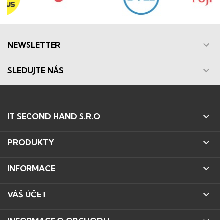

NEWSLETTER

SLEDUJTE NÁS

IT SECOND HAND S.R.O

PRODUKTY

INFORMACE

VÁŠ ÚČET