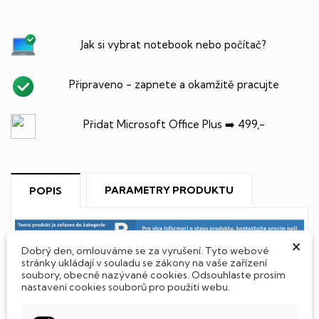
Jak si vybrat notebook nebo počítač?
Připraveno - zapnete a okamžitě pracujte
Přidat Microsoft Office Plus ➡️ 499,-
PARAMETRY PRODUKTU
POPIS
×
Dobrý den, omlouváme se za vyrušení. Tyto webové
stránky ukládají v souladu se zákony na vaše zařízení
soubory, obecně nazývané cookies. Odsouhlaste prosím
SSD Disk
nastavení cookies souborů pro použití webu.
Tento notebook je vybaven
SSD
(Solid State Drive)