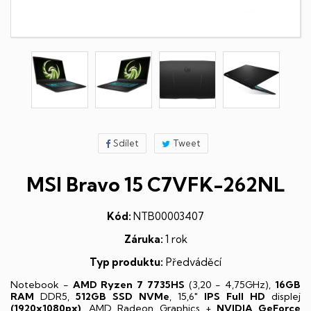
Sdílet
Tweet
MSI Bravo 15 C7VFK-262NL
Kód:
NTB00003407
Záruka:
1 rok
Typ produktu:
Předváděcí
Notebook -
AMD Ryzen 7 7735HS
(3,20 - 4,75GHz),
16GB
RAM
DDR5,
512GB SSD NVMe
, 15,6"
IPS
Full HD
displej
(1920x1080px)
, AMD Radeon Graphics +
NVIDIA GeForce