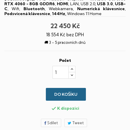
RTX 4060 - 8GB GDDR6
,
HDMI
, LAN, USB 2.0,
USB 3.0
,
USB-
C
, Wifi,
Bluetooth
, Webkamera,
Numerická klávesnice
,
Podsvícená klávesnice
,
144Hz,
Windows 11 Home
22 450 Kč
18 554 Kč bez DPH
🚚 3 - 5 pracovních dnů
Počet
DO KOŠÍKU
K dispozici

Sdílet
Tweet