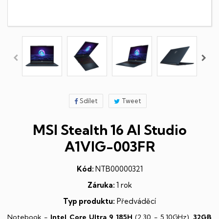
Sdílet
Tweet
MSI Stealth 16 AI Studio
A1VIG-003FR
Kód:
NTB00000321
Záruka:
1 rok
Typ produktu:
Předváděcí
Notebook -
Intel Core Ultra 9 185H
(2,30 - 5,10GHz),
32GB