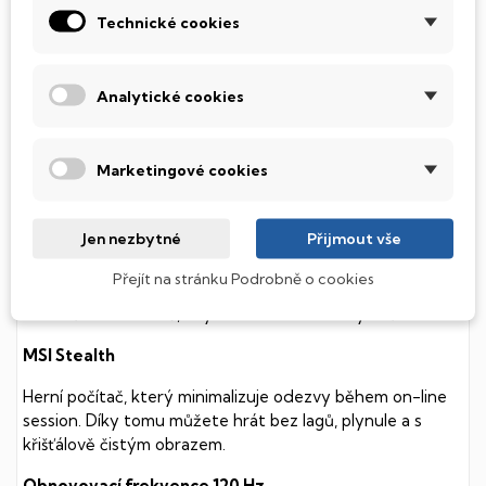
Technické cookies
Tento notebook je vybaven
SSD
(Solid State Drive)
diskem, který na rozdíl od starších magnetických HDD
(Hard Disk Drive) disků nedisponuje žádnými pohyblivými
Analytické cookies
součástmi a je tak mnohem méně náchylný
k mechanickému poškození. Díky použití elektronické
soustavy je tento disk mnohem
tišší
a především nabízí
Marketingové cookies
mnohem
rychlejší
práci s daty.
Podsvícená klávesnice
Jen nezbytné
Přijmout vše
Integrovaný systém úsporných LED diod osvítí jednotlivé
Přejít na stránku Podrobně o cookies
klávesy tak, aby byly krásně čitelné i během temné noci,
stále však decentně, aby nikterak nedráždily Váš zrak.
MSI Stealth
Herní počítač, který minimalizuje odezvy během on-line
session. Díky tomu můžete hrát bez lagů, plynule a s
křišťálově čistým obrazem.
Obnovovací frekvence 120 Hz