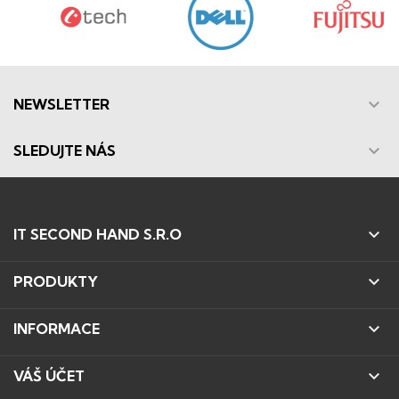

NEWSLETTER

SLEDUJTE NÁS

IT SECOND HAND S.R.O

PRODUKTY

INFORMACE

VÁŠ ÚČET