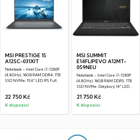
MSI PRESTIGE 15
MSI SUMMIT
A12SC-031XIT
E14FLIPEVO A12MT-
059NEU
Notebook - Intel Core i7-1280P
(4,8GHz), 16GB RAM DDR4, 1TB
Notebook - Intel Core i7-1280P
SSD NVMe, 15,6" LED IPS Full
(4,8GHz), 16GB RAM DDR5, 1TB
HD...
SSD NVMe, Dotykový 14" LED
IPS HD...
22 750 Kč
21 750 Kč
K dispozici
K dispozici