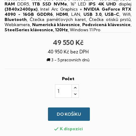
RAM
DDR5,
1TB SSD NVMe
, 16" LED
IPS
4K UHD
displej
(3840x2400px)
, Intel Arc Graphics +
NVIDIA GeForce RTX
4090 - 16GB GDDR6
,
HDMI
, LAN,
USB 3.0, USB-C
, Wifi,
Bluetooth
, Čtečka paměťových karet, Čtečka otisků prstů,
Webkamera,
Numerická klávesnice
,
Podsvícená klávesnice
,
SteelSeries klávesnice, 120Hz
, Windows 11 Pro
49 550 Kč
40 950 Kč bez DPH
🚚 3 - 5 pracovních dnů
Počet
DO KOŠÍKU
K dispozici
