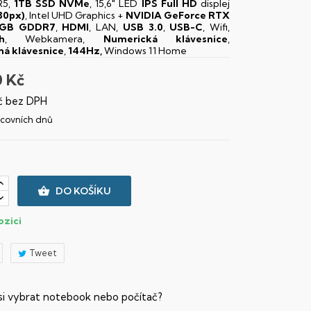
5,
1TB SSD NVMe
, 15,6" LED
IPS
Full HD
displej
80px)
, Intel UHD Graphics +
NVIDIA GeForce RTX
8GB GDDR7
,
HDMI
, LAN,
USB 3.0
,
USB-C
, Wifi,
h
, Webkamera,
Numerická klávesnice
,
ná klávesnice
,
144Hz,
Windows 11 Home
0 Kč
č bez DPH
racovních dnů

DO KOŠÍKU
ozici
Tweet
 si vybrat notebook nebo počítač?