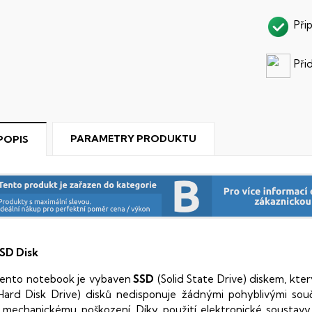
Při
Při
PARAMETRY PRODUKTU
POPIS
SD Disk
ento notebook je vybaven
SSD
(Solid State Drive) diskem, kte
Hard Disk Drive) disků nedisponuje žádnými pohyblivými s
 mechanickému poškození. Díky použití elektronické sousta