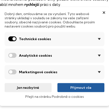
abízí mnohem
rychlejší
práci s daty.
×
odsvícená klávesnice
Dobrý den, omlouváme se za vyrušení. Tyto webové
stránky ukládají v souladu se zákony na vaše zařízení
soubory, obecně nazývané cookies. Odsouhlaste prosím
ntegrovaný systém úsporných LED diod osvítí jednotlivé klávesy
nastavení cookies souborů pro použití webu.
emné noci, stále však decentně, aby nikterak nedráždily Váš zra
Technické cookies
bnovovací frekvence 144 Hz
anel s obnovovací frekvencí
144 Hz
, který nabízí dokonale plynu
pravdu nádherné barvy, ostře čistý obraz s každým sebejemněj
Analytické cookies
ledovat obraz z jakéhokoliv úhlu
.
obrazovací technologie IPS
Marketingové cookies
ekuté krystaly disponují zcela odlišnou světelnou propustno
sou široké pozorovací úhly (téměr
180°
), lepší úroveň
kontrastu
a
Jen nezbytné
Přijmout vše
ntel® Core™ i7
Přejít na stránku Podrobně o cookies
ýkonný a rychlý procesor, který zvládne i náročné grafické edit