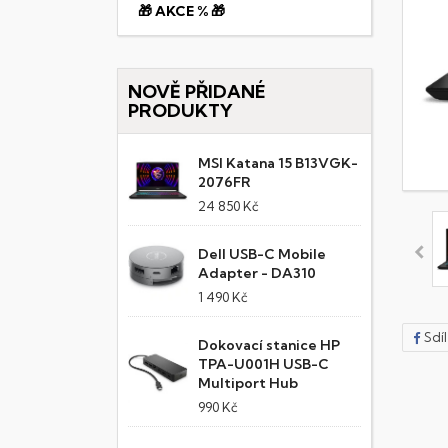
🎁 AKCE % 🎁
NOVĚ PŘIDANÉ
PRODUKTY
MSI Katana 15 B13VGK-
2076FR
24 850 Kč
Dell USB-C Mobile
Adapter - DA310
1 490 Kč
Sdí
Dokovací stanice HP
TPA-U001H USB-C
Multiport Hub
990 Kč