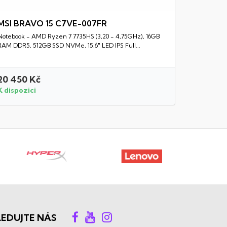
MSI BRAVO 15 C7VE-007FR
Notebook - AMD Ryzen 7 7735HS (3,20 - 4,75GHz), 16GB
Rychlý náhled
RAM DDR5, 512GB SSD NVMe, 15,6" LED IPS Full...
20 450 Kč
22 750 
K dispozici
K dispozi
LEDUJTE NÁS