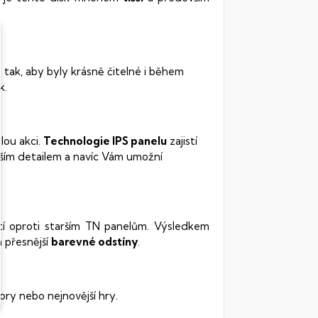
 tak, aby byly krásně čitelné i během
k.
lou akci.
Technologie IPS panelu
zajistí
ším detailem a navíc Vám umožní
stí oproti starším TN panelům. Výsledkem
 přesnější
barevné odstíny
.
ory nebo nejnovější hry.