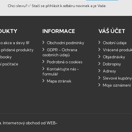
Chci slevu? ✅ Stačí se přihlásit k odběru novinek a je Vaše.
DUKTY
INFORMACE
VÁŠ ÚČET
 akce a slevy 💯
Obchodní podmínky
Osobní údaje
 přidané produkty
GDPR - Ochrana
Vrácené produ
osobních údajů
booky
Objednávky
Podrobně o cookies
í počítače
Dobropisy
Kontaktujte nás -
Adresy
formulář
Slevové kupóny
Mapa stránek
Moje oznámení
a.
Internetový obchod od WEB-