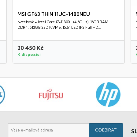
MSI GF63 THIN 11UC-1480NEU
Notebook - Intel Core i7-11800H (4,6GHz), 16GB RAM
Rychlý náhled
DDR4, 512GB SSD NVMe, 15,6" LED IPS Full HD...
20 450 Kč
K dispozici
S