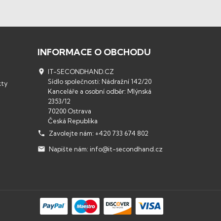
INFORMACE O OBCHODU

IT-SECONDHAND.CZ
Sídlo společnosti: Nádražní 142/20
kty
Kanceláře a osobní odběr: Mlýnská
2353/12
70200 Ostrava
Česká Republika

Zavolejte nám:
+420 733 674 802

Napište nám:
info@it-secondhand.cz