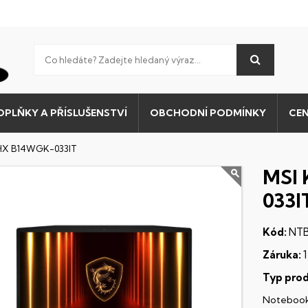
OPLŇKY A PŘÍSLUŠENSTVÍ
OBCHODNÍ PODMÍNKY
CEN
 HX B14WGK-033IT
MSI 
033I
Kód:
NTB
Záruka:
1
Typ prod
Noteboo