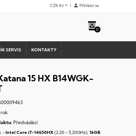


CZK Kč
Přihlásit se
0
ÍK SERVIS
KONTAKTY
Katana 15 HX B14WGK-
T
00009463
 rok
uktu:
Předváděcí
k -
Intel Core i7-14650HX
(2,20 - 5,20GHz),
16GB