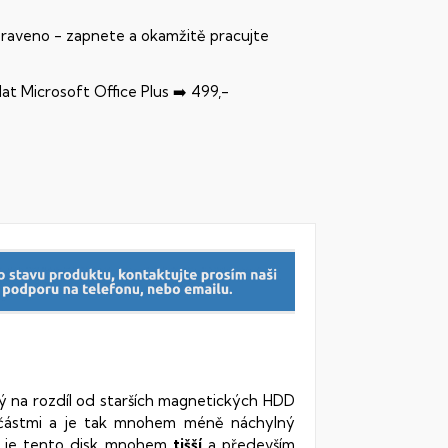
praveno - zapnete a okamžitě pracujte
dat Microsoft Office Plus ➡️ 499,-
rý na rozdíl od starších magnetických HDD
oučástmi a je tak mnohem méně náchylný
vy je tento disk mnohem
tišší
a především