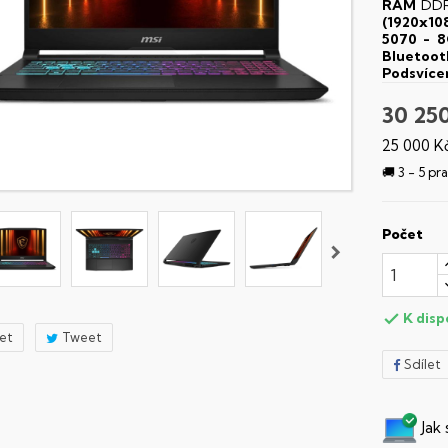
RAM
DDR
(1920x10
5070 - 
Bluetoot
Podsvíce
30 25
25 000 K
🚚 3 - 5 p
Počet
K disp

let
Tweet
Sdílet
Jak