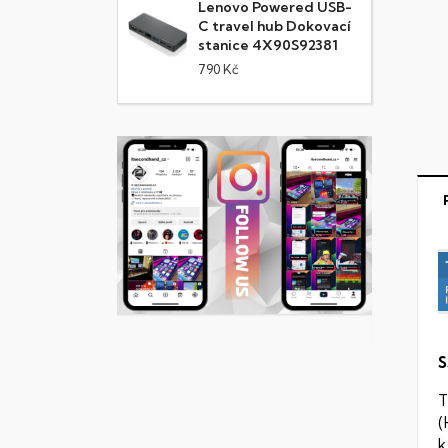
Lenovo Powered USB-
C travel hub Dokovací
stanice 4X90S92381
790 Kč
S
T
(
k