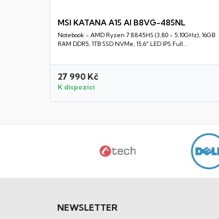
MSI KATANA A15 AI B8VG-485NL
Notebook - AMD Ryzen 7 8845HS (3,80 - 5,10GHz), 16GB
Rychlý náhled
RAM DDR5, 1TB SSD NVMe, 15,6" LED IPS Full...
27 990 Kč
K dispozici
NEWSLETTER