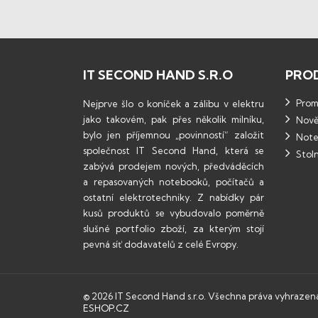
IT SECOND HAND S.R.O
PRO
Promo
Nejprve šlo o koníček a zálibu v elektru
jako takovém, pak přes několik milníku,
Nově
bylo jen příjemnou „povinností“ založit
Note
společnost IT Second Hand, která se
Stoln
zabývá prodejem nových, předváděcích
a repasovaných notebooků, počítačů a
ostatní elektrotechniky. Z nabídky pár
kusů produktů se vybudovalo poměrně
slušné portfolio zboží, za kterým stojí
pevná síť dodavatelů z celé Evropy.
© 2026 IT Second Hand s.r.o. Všechna práva vyhrazen
ESHOP.CZ