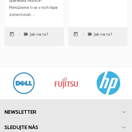
španělská vesnice?
Pomůžeme ti se v nich lépe
zorientovat. ...
today
label
today
label
Jak na to?
Jak na to?

NEWSLETTER

SLEDUJTE NÁS