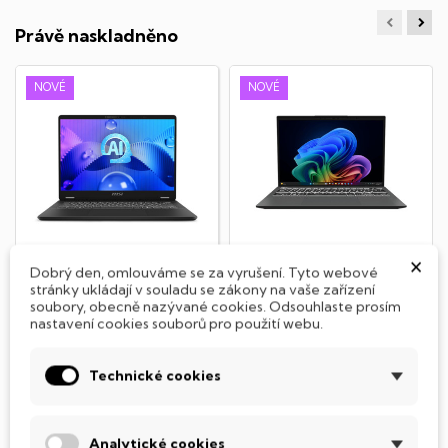
Právě naskladněno
NOVÉ
NOVÉ
×
Dobrý den, omlouváme se za vyrušení. Tyto webové
stránky ukládají v souladu se zákony na vaše zařízení
MSI Prestige 14 AI Evo
MSI Prestige 13 AI+
soubory, obecně nazývané cookies. Odsouhlaste prosím
C1MG-065UK
Evo A2VMG-012UK
nastavení cookies souborů pro použití webu.
Notebook - Intel Core Ultra 7
Notebook - Intel Core Ultra 9
155H (1,4-4,8GHz), 16GB RAM
288V, 32GB RAM DDR5, 1 TB
Technické cookies
DDR5, 512GB SSD NVMe, 14"
SSD NVMe, 13,3" OLED
IPS displej...
displej...
24 990 Kč
32 990 Kč
K dispozici
K dispozici
Analytické cookies