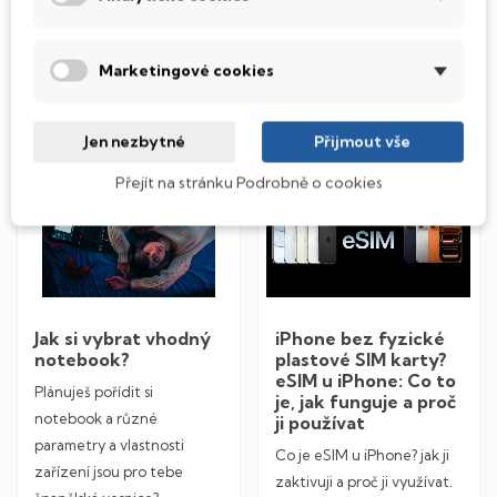
DO KOŠÍKU
DO KOŠÍKU
Marketingové cookies
Příspěvky
Jen nezbytné
Přijmout vše
Přejít na stránku Podrobně o cookies
Jak si vybrat vhodný
iPhone bez fyzické
notebook?
plastové SIM karty?
eSIM u iPhone: Co to
Plánuješ pořídit si
je, jak funguje a proč
notebook a různé
ji používat
parametry a vlastnosti
Co je eSIM u iPhone? jak ji
zařízení jsou pro tebe
zaktivuji a proč ji využívat.