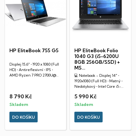
HP EliteBook 755 G5
HP EliteBook Folio
1040 G3 (i5-6200U
8GB 256GB/SSD) +
Displej 15,6" • 1920 x 1080 (Full
MS...
HD) • Antireflexivní • IPS •
AMD Ryzen 7 PRO 2700U@
💻 Notebook - Displej 14" •
2.0GHz •...
1920x1080 (Full HD) • Matný •
Nedotykový • Intel Core i5-
6200U@...
8 790 Kč
5 990 Kč
Skladem
Skladem
DO KOŠÍKU
DO KOŠÍKU