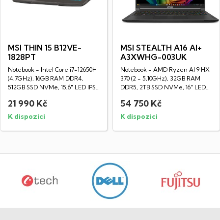
MSI THIN 15 B12VE-
MSI STEALTH A16 AI+
1828PT
A3XWHG-003UK
Notebook - Intel Core i7-12650H
Notebook - AMD Ryzen AI 9 HX
(4,7GHz), 16GB RAM DDR4,
370 (2 - 5,10GHz), 32GB RAM
512GB SSD NVMe, 15,6" LED IPS
DDR5, 2TB SSD NVMe, 16" LED
Full HD...
OLED WQXGA...
21 990 Kč
54 750 Kč
K dispozici
K dispozici