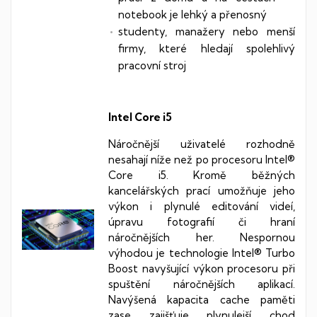
notebook je lehký a přenosný
studenty, manažery nebo menší
firmy, které hledají spolehlivý
pracovní stroj
Intel Core i5
Náročnější uživatelé rozhodně
nesahají níže než po procesoru Intel®
Core i5. Kromě běžných
kancelářských prací umožňuje jeho
výkon i plynulé editování videí,
úpravu fotografií či hraní
náročnějších her. Nespornou
výhodou je technologie Intel® Turbo
Boost navyšující výkon procesoru při
spuštění náročnějších aplikací.
Navýšená kapacita cache paměti
zase zajišťuje plynulejší chod