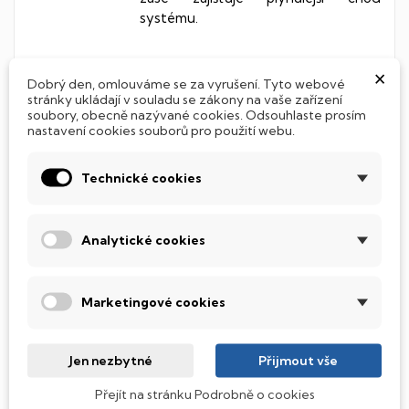
systému.
×
Dobrý den, omlouváme se za vyrušení. Tyto webové
SSD disk
stránky ukládají v souladu se zákony na vaše zařízení
soubory, obecně nazývané cookies. Odsouhlaste prosím
SSD NVMe s kapacitou
256GB
je až
nastavení cookies souborů pro použití webu.
6× rychlejší než SSD SATA, a až 25×
rychlejší než klasický HDD. Díky
Technické cookies
vysoké rychlosti čtení, spouští
systém i aplikace prakticky okamžitě
a umožňuje bleskový přenos dat.
Analytické cookies
Díky modernímu rozhraní PCIe je
nejen rychlejší, ale i energeticky
efektivnější a odolnější vůči
opotřebení. Pokud hledáte maximální
Marketingové cookies
rychlost a plynulost, NVMe SSD je
jasná volba!
Jen nezbytné
Přijmout vše
Přejít na stránku Podrobně o cookies
Podsvícená klávesnice