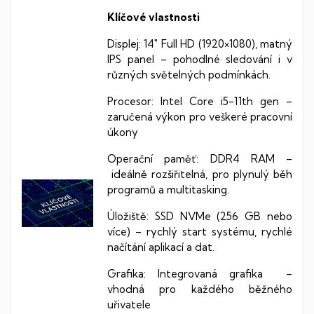
Klíčové vlastnosti
Displej: 14″ Full HD (1920×1080), matný
IPS panel –
pohodlné sledování i v
různých světelných podmínkách.
Procesor: Intel Core i5-11th gen –
zaručená
výkon pro veškeré pracovní
úkony
Operační paměť: DDR4 RAM –
ideálně rozšiřitelná, pro plynulý běh
programů a multitasking.
Úložiště: SSD NVMe (256 GB nebo
více) –
rychlý start systému, rychlé
načítání aplikací a dat.
Grafika: Integrovaná grafika –
vhodná pro každého běžného
uřivatele