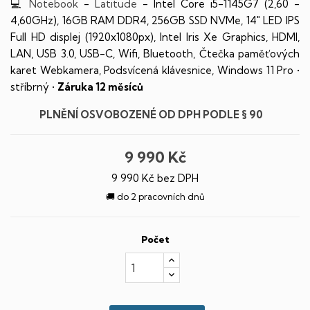
💻
Notebook
-
Latitude
- Intel Core i5-1145G7 (2,60 -
4,60GHz), 16GB RAM DDR4, 256GB SSD NVMe, 14" LED IPS
Full HD displej (1920x1080px), Intel Iris Xe Graphics, HDMI,
LAN, USB 3.0, USB-C, Wifi, Bluetooth, Čtečka paměťových
karet Webkamera, Podsvícená klávesnice, Windows 11 Pro •
stříbrný •
Záruka 12 měsíců
PLNĚNÍ OSVOBOZENÉ OD DPH PODLE § 90
9 990 Kč
9 990 Kč bez DPH
🚚 do 2 pracovních dnů
Počet