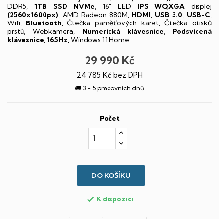
DDR5,
1TB SSD NVMe
, 16" LED
IPS
WQXGA
displej
(2560x1600px)
, AMD Radeon 880M,
HDMI
,
USB 3.0
,
USB-C
,
Wifi,
Bluetooth
, Čtečka paměťových karet, Čtečka otisků
prstů, Webkamera,
Numerická klávesnice
,
Podsvícená
klávesnice
,
165Hz,
Windows 11 Home
29 990 Kč
24 785 Kč bez DPH
🚚 3 - 5 pracovních dnů
Počet
DO KOŠÍKU
K dispozici
