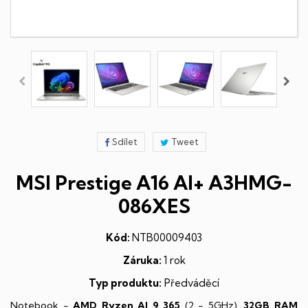
Sdílet
Tweet
MSI Prestige A16 AI+ A3HMG-
086XES
Kód:
NTB00009403
Záruka:
1 rok
Typ produktu:
Předváděcí
Notebook -
AMD Ryzen AI 9 365
(2 - 5GHz),
32GB RAM