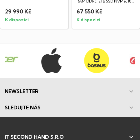
LED IPS...
RAM DDR5, 2TB SSD NVMe, 18"
LED IPS WQXGA...
29 990 Kč
67 550 Kč
K dispozici
K dispozici

NEWSLETTER

SLEDUJTE NÁS

IT SECOND HAND S.R.O