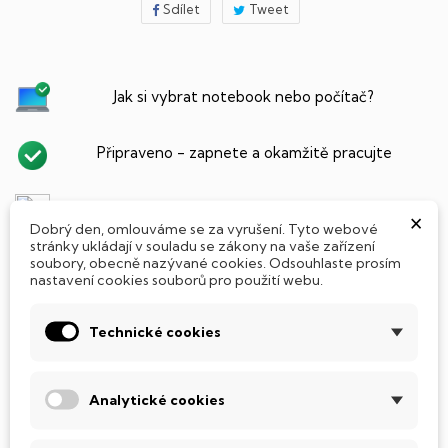
Sdílet
Tweet
Jak si vybrat notebook nebo počítač?
Připraveno - zapnete a okamžitě pracujte
Přidat Microsoft Office Plus ➡️ 499,-
×
Dobrý den, omlouváme se za vyrušení. Tyto webové
stránky ukládají v souladu se zákony na vaše zařízení
soubory, obecně nazývané cookies. Odsouhlaste prosím
nastavení cookies souborů pro použití webu.
PARAMETRY PRODUKTU
POPIS
Technické cookies
SSD Disk
Tento notebook je vybaven
SSD
(Solid State Drive)
Analytické cookies
diskem, který na rozdíl od starších magnetických HDD
(Hard Disk Drive) disků nedisponuje žádnými pohyblivými