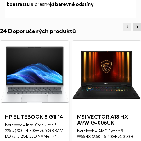
kontrastu
a přesnější
barevné odstíny
.
24 Doporučených produktů
HP ELITEBOOK 8 G1I 14
MSI VECTOR A18 HX
A9WIG-006UK
Notebook - Intel Core Ultra 5
225U (700 - 4,80GHz), 16GB RAM
Notebook - AMD Ryzen 9
DDR5, 512GB SSD NVMe, 14"
9955HX (2,50 - 5,40GHz), 32GB