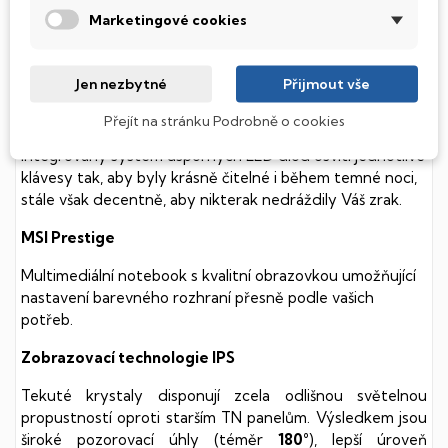
součástmi a je tak mnohem méně náchylný
Marketingové cookies
k mechanickému poškození. Díky použití elektronické
soustavy je tento disk mnohem
tišší
a především nabízí
mnohem
rychlejší
práci s daty.
Jen nezbytné
Přijmout vše
Podsvícená klávesnice
Přejít na stránku Podrobně o cookies
Integrovaný systém úsporných LED diod osvítí jednotlivé
klávesy tak, aby byly krásně čitelné i během temné noci,
stále však decentně, aby nikterak nedráždily Váš zrak.
MSI Prestige
Multimediální notebook s kvalitní obrazovkou umožňující
nastavení barevného rozhraní přesně podle vašich
potřeb.
Zobrazovací technologie IPS
Tekuté krystaly disponují zcela odlišnou světelnou
propustností oproti starším TN panelům. Výsledkem jsou
široké pozorovací úhly (téměr
180°
), lepší úroveň