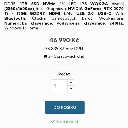
DDR5,
1TB SSD NVMe
, 16" LED
IPS
WQXGA
displej
(2560x1600px)
, Intel Graphics +
NVIDIA GeForce RTX 5070
Ti - 12GB GDDR7
,
HDMI
, LAN,
USB 3.0
,
USB-C
, Wifi,
Bluetooth
, Čtečka paměťových karet, Webkamera,
Numerická klávesnice
,
Podsvícená klávesnice
,
240Hz,
Windows 11 Home
46 990 Kč
38 835 Kč bez DPH
🚚 3 - 5 pracovních dnů
Počet
DO KOŠÍKU
K dispozici
