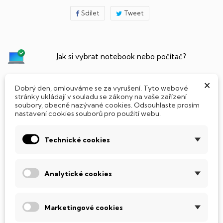
Sdílet
Tweet
Jak si vybrat notebook nebo počítač?
×
Připraveno - zapnete a okamžitě pracujte
Dobrý den, omlouváme se za vyrušení. Tyto webové
stránky ukládají v souladu se zákony na vaše zařízení
soubory, obecně nazývané cookies. Odsouhlaste prosím
Přidat Microsoft Office Plus ➡️ 499,-
nastavení cookies souborů pro použití webu.
Technické cookies
PARAMETRY PRODUKTU
POPIS
Analytické cookies
SSD Disk
Tento notebook je vybaven
SSD
(Solid State Drive)
Marketingové cookies
diskem, který na rozdíl od starších magnetických HDD