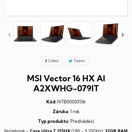
Sdílet
Tweet
MSI Vector 16 HX AI
A2XWHG-079IT
Kód:
NTB00003136
Záruka:
1 rok
Typ produktu:
Předváděcí
Notebook -
Core Ultra 7 255HX
(1,80 - 5,20GHz),
32GB RAM