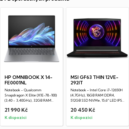
HP OMNIBOOK X 14-
MSI GF63 THIN 12VE-
FE0001NL
292IT
Notebook - Qualcomm
Notebook - Intel Core i7-12650H
Snapdragon X Elite (X1E-78-100)
(4,7GHz), 16GB RAM DDR4,
(3,40 - 3,40GHz), 32GB RAM
512GB SSD NVMe, 15,6" LED IPS
DDR5, 1TB SSD...
Full HD...
21 990 Kč
20 450 Kč
K dispozici
K dispozici