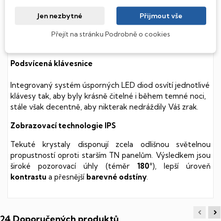
(Hard Disk Drive) disků nedisponuje žádnými pohyblivými
součástmi a je tak mnohem méně náchylný
Jen nezbytné
Přijmout vše
k mechanickému poškození. Díky použití elektronické
soustavy je tento disk mnohem
tišší
a především nabízí
Přejít na stránku Podrobně o cookies
mnohem
rychlejší
práci s daty.
Podsvícená klávesnice
Integrovaný systém úsporných LED diod osvítí jednotlivé
klávesy tak, aby byly krásně čitelné i během temné noci,
stále však decentně, aby nikterak nedráždily Váš zrak.
Zobrazovací technologie IPS
Tekuté krystaly disponují zcela odlišnou světelnou
propustností oproti starším TN panelům. Výsledkem jsou
široké pozorovací úhly (téměr
180°
), lepší úroveň
kontrastu
a přesnější
barevné odstíny
.
24 Doporučených produktů