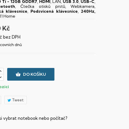
 Ti - 12GB GDDR7
,
HDMI
, LAN,
USB 3.0
,
USB-C
,
uetooth
, Čtečka otisků prstů, Webkamera,
á klávesnice
,
Podsvícená klávesnice
,
240Hz,
11 Home
0 Kč
č bez DPH
racovních dnů

DO KOŠÍKU
ozici
Tweet
 si vybrat notebook nebo počítač?