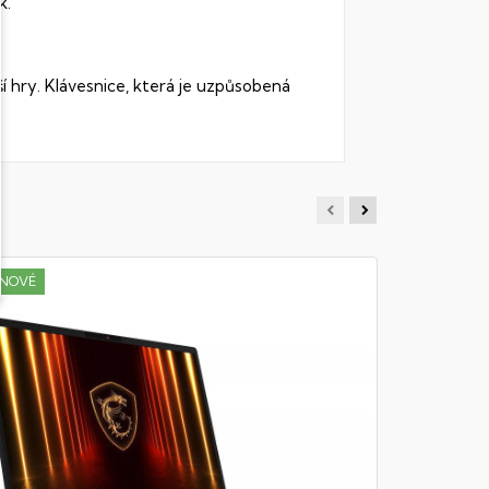
k.
í hry. Klávesnice, která je uzpůsobená
NOVÉ
MSI MOD
Notebook - 
RAM DDR5, 1