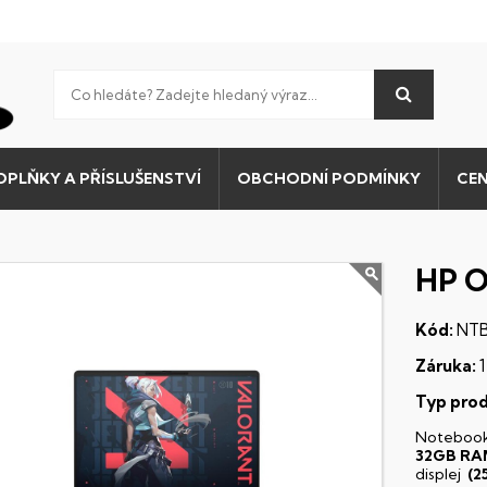
OPLŇKY A PŘÍSLUŠENSTVÍ
OBCHODNÍ PODMÍNKY
CEN
HP 
Kód:
NTB
Záruka:
1
Typ prod
Noteboo
32GB RA
displej
(2