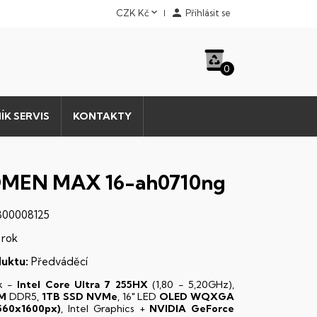


CZK Kč
Přihlásit se
0
ÍK SERVIS
KONTAKTY
OMEN MAX 16-ah0710ng
00008125
 rok
uktu:
Předváděcí
k -
Intel Core Ultra 7 255HX
(1,80 - 5,20GHz),
M
DDR5,
1TB SSD NVMe
, 16" LED
OLED
WQXGA
560x1600px)
, Intel Graphics +
NVIDIA GeForce