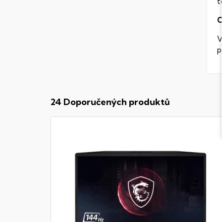
t
V
p
24 Doporučených produktů