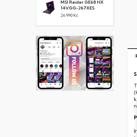
MSI Raider GE68 HX
14VGG-267XES
26 990 Kč
S
T
(
k
n
P
I