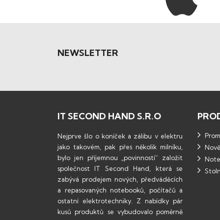
NEWSLETTER
IT SECOND HAND S.R.O
PRO
Promo
Nejprve šlo o koníček a zálibu v elektru
jako takovém, pak přes několik milníku,
Nově
bylo jen příjemnou „povinností“ založit
Note
společnost IT Second Hand, která se
Stoln
zabývá prodejem nových, předváděcích
a repasovaných notebooků, počítačů a
ostatní elektrotechniky. Z nabídky pár
kusů produktů se vybudovalo poměrně