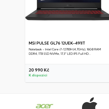
MSI PULSE GL76 12UEK-491IT
Notebook - Intel Core i7-12700H (4,7GHz), 16GB RAM
Rychlý náhled
DDR4, 1TB SSD NVMe, 17,3" LED IPS Full HD...
20 990 Kč
K dispozici