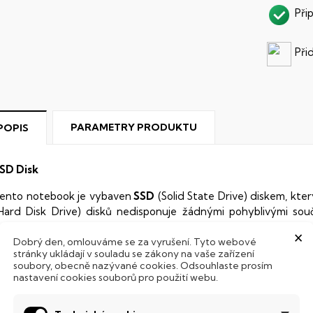
Při
Při
PARAMETRY PRODUKTU
POPIS
SD Disk
ento notebook je vybaven
SSD
(Solid State Drive) diskem, kte
Hard Disk Drive) disků nedisponuje žádnými pohyblivými s
 mechanickému poškození. Díky použití elektronické sousta
×
Dobrý den, omlouváme se za vyrušení. Tyto webové
abízí mnohem
rychlejší
práci s daty.
stránky ukládají v souladu se zákony na vaše zařízení
soubory, obecně nazývané cookies. Odsouhlaste prosím
odsvícená klávesnice
nastavení cookies souborů pro použití webu.
ntegrovaný systém úsporných LED diod osvítí jednotlivé klávesy