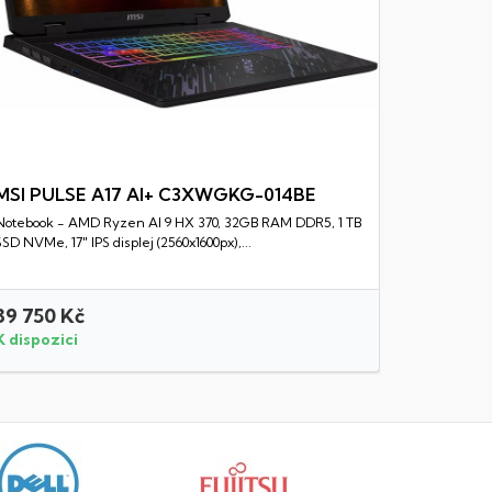
MSI PULSE A17 AI+ C3XWGKG-014BE
Notebook - AMD Ryzen AI 9 HX 370, 32GB RAM DDR5, 1 TB
Rychlý náhled
SSD NVMe, 17" IPS displej (2560x1600px),...
39 750 Kč
18 990 
K dispozici
K dispozi