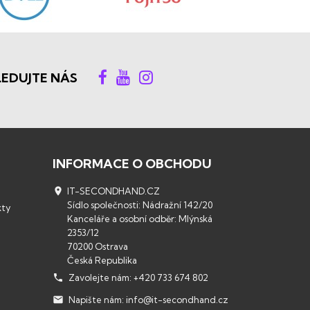
LEDUJTE NÁS
INFORMACE O OBCHODU

IT-SECONDHAND.CZ
Sídlo společnosti: Nádražní 142/20
kty
Kanceláře a osobní odběr: Mlýnská
2353/12
70200 Ostrava
Česká Republika

Zavolejte nám:
+420 733 674 802

Napište nám:
info@it-secondhand.cz