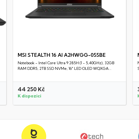
MSI STEALTH 16 AI A2HWGG-055BE
Notebook - Intel Core Ultra 9 285H (1 - 5,40GHz), 32GB
Rychlý náhled
RAM DDR5, 2TB SSD NVMe, 16" LED OLED WQXGA...
44 250 Kč
K dispozici