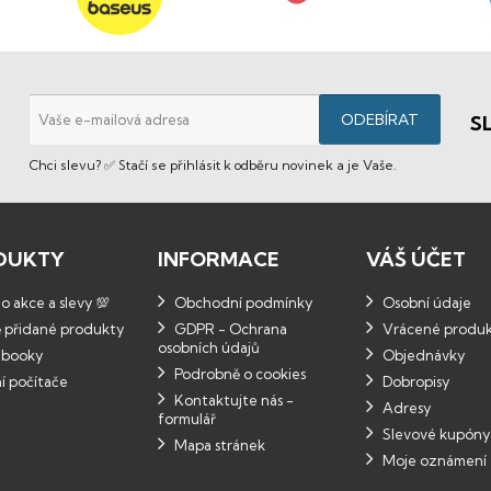
S
Chci slevu? ✅ Stačí se přihlásit k odběru novinek a je Vaše.
DUKTY
INFORMACE
VÁŠ ÚČET
 akce a slevy 💯
Obchodní podmínky
Osobní údaje
 přidané produkty
GDPR - Ochrana
Vrácené produ
osobních údajů
booky
Objednávky
Podrobně o cookies
í počítače
Dobropisy
Kontaktujte nás -
Adresy
formulář
Slevové kupóny
Mapa stránek
Moje oznámení