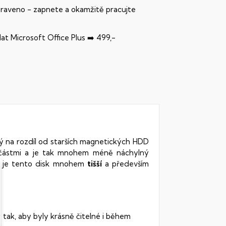
praveno - zapnete a okamžitě pracujte
dat Microsoft Office Plus ➡️ 499,-
rý na rozdíl od starších magnetických HDD
oučástmi a je tak mnohem méně náchylný
vy je tento disk mnohem
tišší
a především
 tak, aby byly krásně čitelné i během