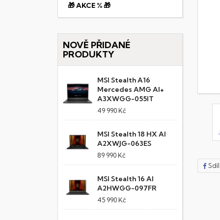
🎁 AKCE % 🎁
NOVĚ PŘIDANÉ
PRODUKTY
MSI Stealth A16
Mercedes AMG AI+
A3XWGG-055IT
49 990 Kč
MSI Stealth 18 HX AI
A2XWJG-063ES
89 990 Kč
Sdí
MSI Stealth 16 AI
A2HWGG-097FR
45 990 Kč