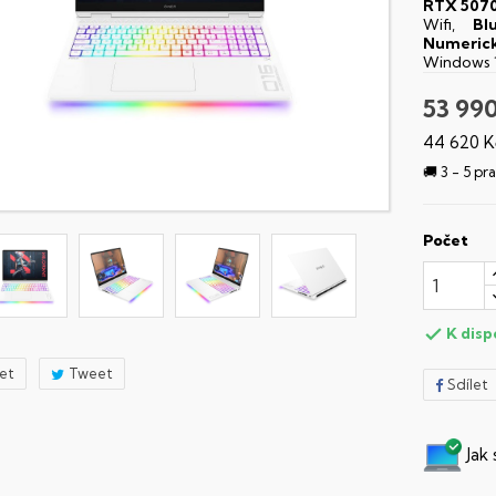
RTX 5070
Wifi,
Bl
Numerick
Windows 
53 99
44 620 K
🚚 3 - 5 p
Počet
K disp

let
Tweet
Sdílet
Jak