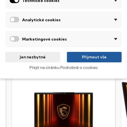
Technické cookies
emné noci, stále však decentně, aby nikterak nedráždily Váš zra
Omen
Analytické cookies
ýkonná grafická karta a procesor, který utáhne i ty nejnáročnějš
ožadavkům vášnivých hráčů.
Marketingové cookies
Jen nezbytné
Přijmout vše
Přejít na stránku Podrobně o cookies