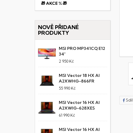
🎁 AKCE % 🎁
NOVĚ PŘIDANÉ
PRODUKTY
MSI PRO MP341CQ E12
34"
2 950 Kč
MSI Vector 18 HX AI
A2XWHG-866FR
55 990 Kč
Sdí
MSI Vector 16 HX AI
A2XWIG-628XES
61 990 Kč
MSI Vector 16 HX AI