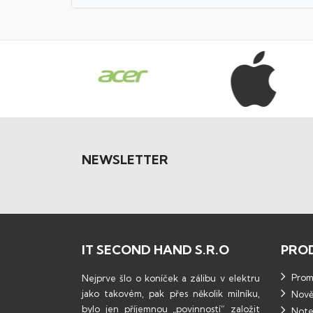
NEWSLETTER
IT SECOND HAND S.R.O
PRO
Promo
Nejprve šlo o koníček a zálibu v elektru
jako takovém, pak přes několik milníku,
Nově
bylo jen příjemnou „povinností“ založit
Note