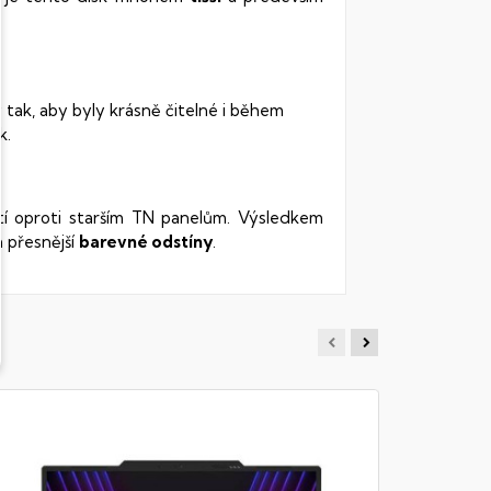
 tak, aby byly krásně čitelné i během
k.
stí oproti starším TN panelům. Výsledkem
 přesnější
barevné odstíny
.
NOVÉ
MSI KAT
Notebook - 
DDR5, 512GB