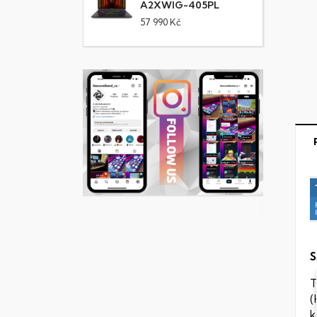
A2XWIG-405PL
57 990 Kč
S
T
(
k