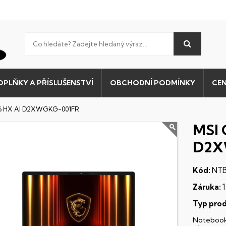
OPLŇKY A PŘÍSLUŠENSTVÍ
OBCHODNÍ PODMÍNKY
CEN
 16 HX AI D2XWGKG-001FR
MSI 
D2X
Kód:
NTB
Záruka:
1
Typ prod
Noteboo