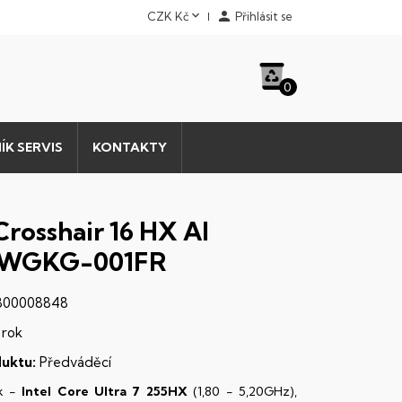


CZK Kč
Přihlásit se
0
ÍK SERVIS
KONTAKTY
Crosshair 16 HX AI
WGKG-001FR
00008848
 rok
uktu:
Předváděcí
k -
Intel Core Ultra 7 255HX
(1,80 - 5,20GHz),