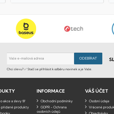
S
Chci slevu? ✅ Stačí se přihlásit k odběru novinek a je Vaše.
DUKTY
INFORMACE
VÁŠ ÚČET
 akce a slevy 💯
Obchodní podmínky
Osobní údaje
 přidané produkty
GDPR - Ochrana
Vrácené produ
osobních údajů
booky
Objednávky