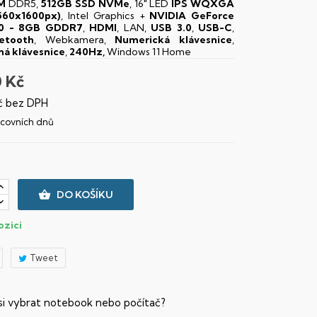
M
DDR5,
512GB SSD NVMe
, 16" LED
IPS
WQXGA
560x1600px)
, Intel Graphics +
NVIDIA GeForce
0 - 8GB GDDR7
,
HDMI
, LAN,
USB 3.0
,
USB-C
,
etooth
, Webkamera,
Numerická klávesnice
,
ná klávesnice
,
240Hz,
Windows 11 Home
0 Kč
č bez DPH
racovních dnů

DO KOŠÍKU
ozici
Tweet
 si vybrat notebook nebo počítač?