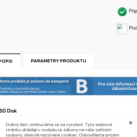
Při
Při
PARAMETRY PRODUKTU
POPIS
SD Disk
×
ento notebook je vybaven
SSD
(Solid State Drive) diskem, kte
Dobrý den, omlouváme se za vyrušení. Tyto webové
Hard Disk Drive) disků nedisponuje žádnými pohyblivými s
stránky ukládají v souladu se zákony na vaše zařízení
soubory, obecně nazývané cookies. Odsouhlaste prosím
 mechanickému poškození. Díky použití elektronické sousta