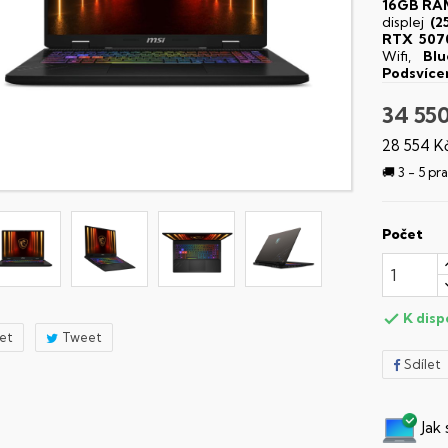
16GB RA
displej
(2
RTX 507
Wifi,
Blu
Podsvíce
34 55
28 554 K
🚚 3 - 5 p
Počet
K disp

let
Tweet
Sdílet
Jak