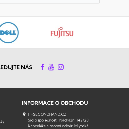
LEDUJTE NÁS
INFORMACE O OBCHODU

IT-SECONDHAND.CZ
Sídlo společnosti: Nádražní 142/20
kty
Kanceláře a osobní odběr: Mlýnská