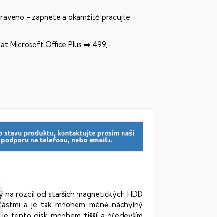
praveno - zapnete a okamžitě pracujte
dat Microsoft Office Plus ➡️ 499,-
rý na rozdíl od starších magnetických HDD
oučástmi a je tak mnohem méně náchylný
vy je tento disk mnohem
tišší
a především