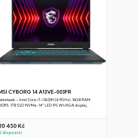
MSI CYBORG 14 A13VE-003FR
Notebook - Intel Core i7-13620H (4,9GHz), 16GB RAM
Rychlý náhled
DDR5, 1TB SSD NVMe, 14" LED IPS WUXGA displej...
20 450 Kč
24 850 
K dispozici
K dispozi