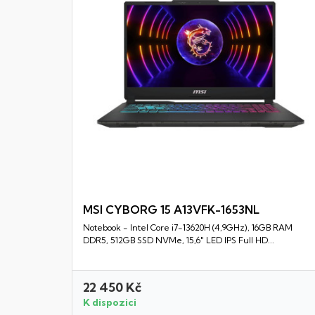
MSI CYBORG 15 A13VFK-1653NL
Notebook - Intel Core i7-13620H (4,9GHz), 16GB RAM
Rychlý náhled
DDR5, 512GB SSD NVMe, 15,6" LED IPS Full HD...
22 450 Kč
K dispozici