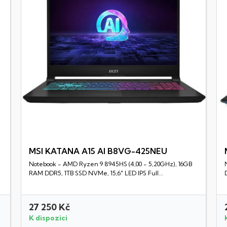
MSI KATANA A15 AI B8VG-425NEU
Notebook - AMD Ryzen 9 8945HS (4,00 - 5,20GHz), 16GB
Rychlý náhled
RAM DDR5, 1TB SSD NVMe, 15,6" LED IPS Full...
27 250 Kč
K dispozici