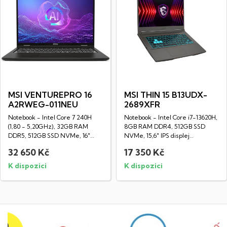
MSI VENTUREPRO 16
MSI THIN 15 B13UDX-
A2RWEG-011NEU
2689XFR
Notebook - Intel Core 7 240H
Notebook - Intel Core i7-13620H,
(1,80 - 5,20GHz), 32GB RAM
8GB RAM DDR4, 512GB SSD
DDR5, 512GB SSD NVMe, 16"
NVMe, 15,6" IPS displej
LED IPS HD...
(1920x1080px),...
32 650 Kč
17 350 Kč
K dispozici
K dispozici