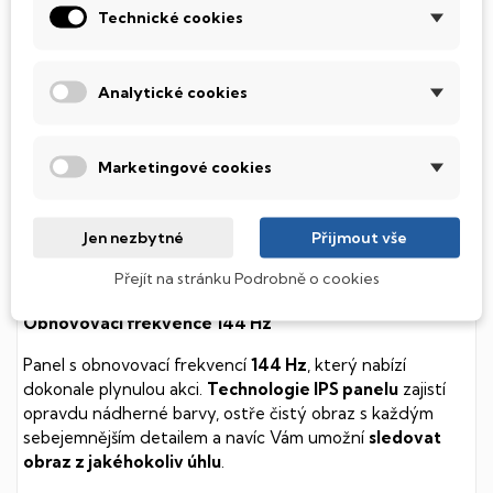
Technické cookies
diskem, který na rozdíl od starších magnetických HDD
(Hard Disk Drive) disků nedisponuje žádnými pohyblivými
součástmi a je tak mnohem méně náchylný
Analytické cookies
k mechanickému poškození. Díky použití elektronické
soustavy je tento disk mnohem
tišší
a především nabízí
mnohem
rychlejší
práci s daty.
Marketingové cookies
Podsvícená klávesnice
Integrovaný systém úsporných LED diod osvítí jednotlivé
Jen nezbytné
Přijmout vše
klávesy tak, aby byly krásně čitelné i během temné noci,
Přejít na stránku Podrobně o cookies
stále však decentně, aby nikterak nedráždily Váš zrak.
Obnovovací frekvence 144 Hz
Panel s obnovovací frekvencí
144 Hz
, který nabízí
dokonale plynulou akci.
Technologie IPS panelu
zajistí
opravdu nádherné barvy, ostře čistý obraz s každým
sebejemnějším detailem a navíc Vám umožní
sledovat
obraz z jakéhokoliv úhlu
.