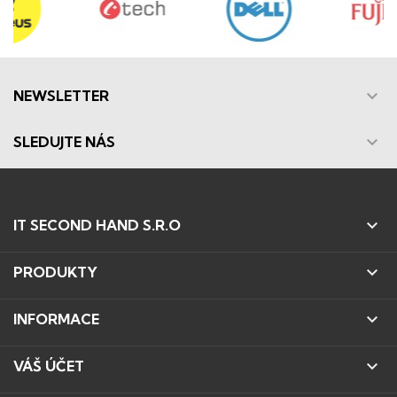

NEWSLETTER

SLEDUJTE NÁS

IT SECOND HAND S.R.O

PRODUKTY

INFORMACE

VÁŠ ÚČET