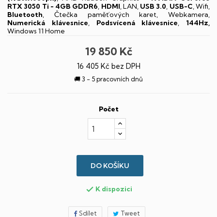
RTX 3050 Ti - 4GB GDDR6
,
HDMI
, LAN,
USB 3.0
,
USB-C
, Wifi,
Bluetooth
, Čtečka paměťových karet, Webkamera,
Numerická klávesnice
,
Podsvícená klávesnice
,
144Hz,
Windows 11 Home
19 850 Kč
16 405 Kč bez DPH
🚚 3 - 5 pracovních dnů
Počet
DO KOŠÍKU
K dispozici

Sdílet
Tweet