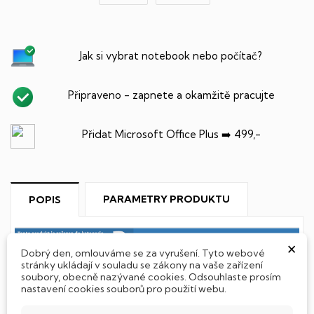
Jak si vybrat notebook nebo počítač?
Připraveno - zapnete a okamžitě pracujte
Přidat Microsoft Office Plus ➡️ 499,-
PARAMETRY PRODUKTU
POPIS
×
Dobrý den, omlouváme se za vyrušení. Tyto webové
stránky ukládají v souladu se zákony na vaše zařízení
soubory, obecně nazývané cookies. Odsouhlaste prosím
SSD Disk
nastavení cookies souborů pro použití webu.
Tento notebook je vybaven
SSD
(Solid State Drive)