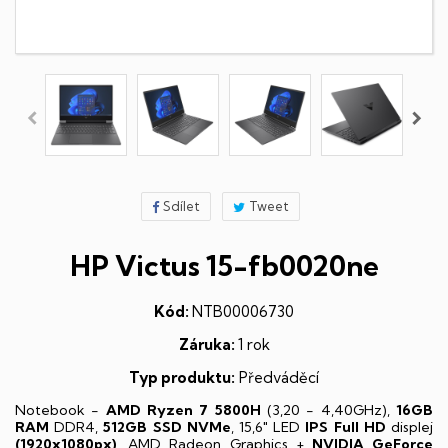
Sdílet
Tweet
HP Victus 15-fb0020ne
Kód:
NTB00006730
Záruka:
1 rok
Typ produktu:
Předváděcí
Notebook -
AMD Ryzen 7 5800H
(3,20 - 4,40GHz),
16GB
RAM
DDR4,
512GB SSD NVMe
, 15,6" LED
IPS
Full HD
displej
(1920x1080px)
, AMD Radeon Graphics +
NVIDIA GeForce