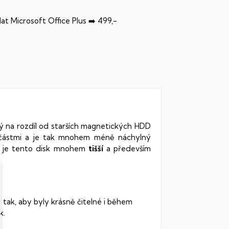
dat Microsoft Office Plus ➡️ 499,-
rý na rozdíl od starších magnetických HDD
oučástmi a je tak mnohem méně náchylný
vy je tento disk mnohem
tišší
a především
 tak, aby byly krásně čitelné i během
k.