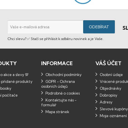
S
Chci slevu? ✅ Stačí se přihlásit k odběru novinek a je Vaše.
DUKTY
INFORMACE
VÁŠ ÚČET
 akce a slevy 💯
Obchodní podmínky
Osobní údaje
 přidané produkty
GDPR - Ochrana
Vrácené produ
osobních údajů
booky
Objednávky
Podrobně o cookies
í počítače
Dobropisy
Kontaktujte nás -
Adresy
formulář
Slevové kupóny
Mapa stránek
Moje oznámení