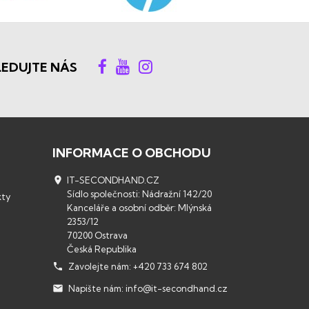
LEDUJTE NÁS
INFORMACE O OBCHODU

IT-SECONDHAND.CZ
Sídlo společnosti: Nádražní 142/20
kty
Kanceláře a osobní odběr: Mlýnská
2353/12
70200 Ostrava
Česká Republika

Zavolejte nám:
+420 733 674 802

Napište nám:
info@it-secondhand.cz