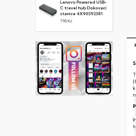
Lenovo Powered USB-
C travel hub Dokovací
stanice 4X90S92381
790 Kč
S
T
(
k
n
P
I
t