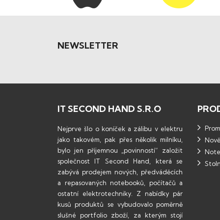
NEWSLETTER
IT SECOND HAND S.R.O
PRO
Promo
Nejprve šlo o koníček a zálibu v elektru
jako takovém, pak přes několik milníku,
Nově
bylo jen příjemnou „povinností“ založit
Note
společnost IT Second Hand, která se
Stoln
zabývá prodejem nových, předváděcích
a repasovaných notebooků, počítačů a
ostatní elektrotechniky. Z nabídky pár
kusů produktů se vybudovalo poměrně
slušné portfolio zboží, za kterým stojí