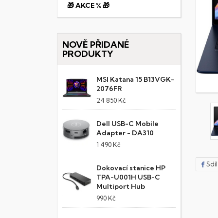
🎁 AKCE % 🎁
NOVĚ PŘIDANÉ
PRODUKTY
MSI Katana 15 B13VGK-
2076FR
24 850 Kč
Dell USB-C Mobile
Adapter - DA310
1 490 Kč
Sdí
Dokovací stanice HP
TPA-U001H USB-C
Multiport Hub
990 Kč