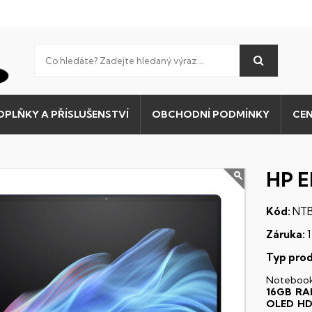
OPLŇKY A PŘÍSLUŠENSTVÍ
OBCHODNÍ PODMÍNKY
CEN
HP E
Kód:
NTB
Záruka:
1
Typ prod
Noteboo
16GB R
OLED
H