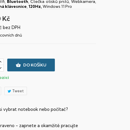
ifi,
Bluetooth
, Čtečka otisků prstů, Webkamera,
ná klávesnice
,
120Hz,
Windows 11 Pro
0 Kč
č bez DPH
racovních dnů

DO KOŠÍKU
ozici
Tweet
 si vybrat notebook nebo počítač?
praveno - zapnete a okamžitě pracujte