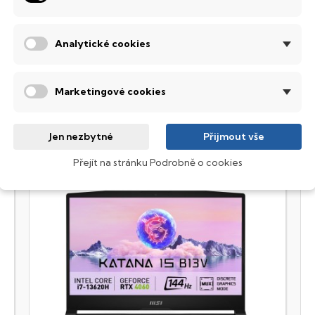
P Elitebook
racovní nástroj v elegantním, ale odolném šasi. Podpora pro dok
Analytické cookies
řenosnou kancelář.
Marketingové cookies
Jen nezbytné
Přijmout vše
Přejít na stránku Podrobně o cookies