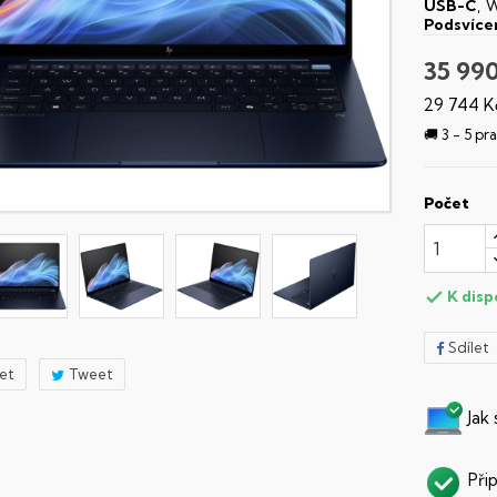
USB-C
, W
Podsvíce
35 99
29 744 K
🚚 3 - 5 p
Počet
K disp

Sdílet
let
Tweet
Jak
Při