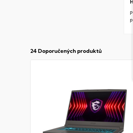
H
P
p
24 Doporučených produktů