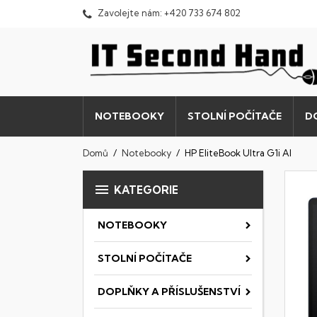
Zavolejte nám:
+420 733 674 802
NOTEBOOKY
STOLNÍ POČÍTAČE
D
Domů
Notebooky
HP EliteBook Ultra G1i AI

KATEGORIE
NOTEBOOKY
STOLNÍ POČÍTAČE
DOPLŇKY A PŘÍSLUŠENSTVÍ