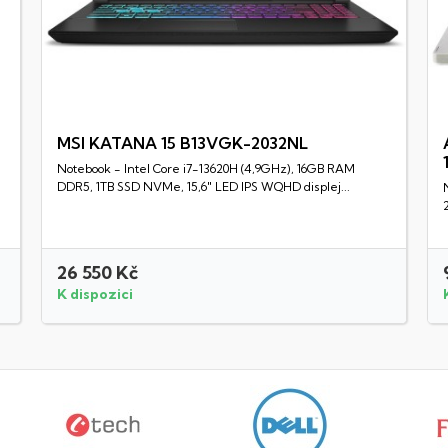
MSI KATANA 15 B13VGK-2032NL
Notebook - Intel Core i7-13620H (4,9GHz), 16GB RAM
Rychlý náhled
DDR5, 1TB SSD NVMe, 15,6" LED IPS WQHD displej...
26 550 Kč
K dispozici