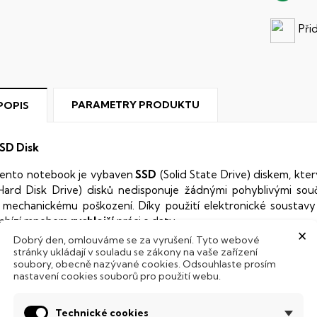
Při
PARAMETRY PRODUKTU
POPIS
SD Disk
ento notebook je vybaven
SSD
(Solid State Drive) diskem, kte
Hard Disk Drive) disků nedisponuje žádnými pohyblivými s
 mechanickému poškození. Díky použití elektronické sousta
abízí mnohem
rychlejší
práci s daty.
×
Dobrý den, omlouváme se za vyrušení. Tyto webové
odsvícená klávesnice
stránky ukládají v souladu se zákony na vaše zařízení
soubory, obecně nazývané cookies. Odsouhlaste prosím
nastavení cookies souborů pro použití webu.
ntegrovaný systém úsporných LED diod osvítí jednotlivé klávesy
emné noci, stále však decentně, aby nikterak nedráždily Váš zra
Technické cookies