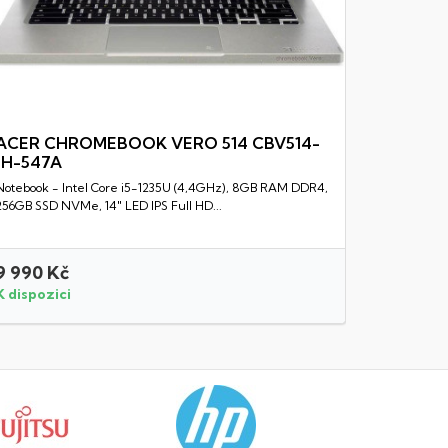
ACER CHROMEBOOK VERO 514 CBV514-
1H-547A
Rychlý náhled
Notebook - Intel Core i5-1235U (4,4GHz), 8GB RAM DDR4,
256GB SSD NVMe, 14" LED IPS Full HD...
9 990 Kč
45 450
K dispozici
K dispozi