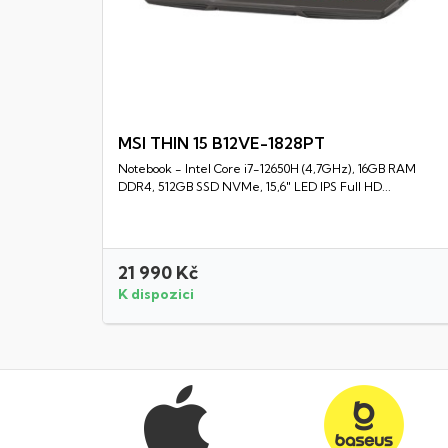
MSI THIN 15 B12VE-1828PT
Notebook - Intel Core i7-12650H (4,7GHz), 16GB RAM
Rychlý náhled
DDR4, 512GB SSD NVMe, 15,6" LED IPS Full HD...
21 990 Kč
K dispozici