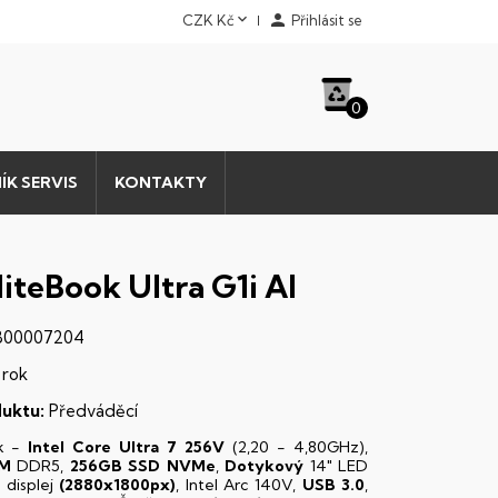


CZK Kč
Přihlásit se
0
ÍK SERVIS
KONTAKTY
liteBook Ultra G1i AI
00007204
 rok
uktu:
Předváděcí
k -
Intel Core Ultra 7 256V
(2,20 - 4,80GHz),
AM
DDR5,
256GB SSD NVMe
,
Dotykový
14" LED
D
displej
(2880x1800px)
, Intel Arc 140V,
USB 3.0
,