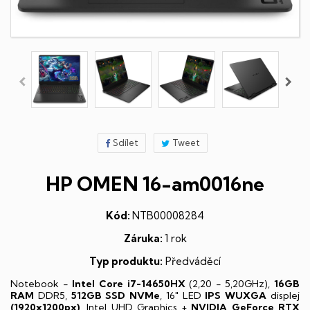
Sdílet
Tweet
HP OMEN 16-am0016ne
Kód:
NTB00008284
Záruka:
1 rok
Typ produktu:
Předváděcí
Notebook -
Intel Core i7-14650HX
(2,20 - 5,20GHz),
16GB
RAM
DDR5,
512GB SSD NVMe
, 16" LED
IPS
WUXGA
displej
(1920x1200px)
, Intel UHD Graphics +
NVIDIA GeForce RTX