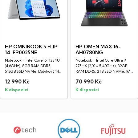
HP OMNIBOOK 5 FLIP
HP OMEN MAX 16-
14-FP0025NE
AH0780NG
Notebook - Intel Core i5-1334U
Notebook - Intel Core Ultra 9
(4,6GHz), 8GB RAM DDR5,
275HX (2,10 - 5,40GHz), 32GB
512GB SSD NVMe, Dotykový 14"
RAM DDR5, 2TB SSD NVMe, 16"
LED IPS WUXGA...
LED OLED...
12 990 Kč
70 990 Kč
K dispozici
K dispozici