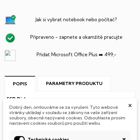
Jak si vybrat notebook nebo počítač?
Připraveno - zapnete a okamžitě pracujte
Přidat Microsoft Office Plus ➡️ 499,-
PARAMETRY PRODUKTU
POPIS
SSD Disk
×
Dobrý den, omlouváme se za vyrušení. Tyto webové
Tento notebook je vybaven
SSD
(Solid State Drive)
stránky ukládají v souladu se zákony na vaše zařízení
soubory, obecně nazývané cookies. Odsouhlaste prosím
diskem, který na rozdíl od starších magnetických HDD
nastavení cookies souborů pro použití webu.
(Hard Disk Drive) disků nedisponuje žádnými pohyblivými
součástmi a je tak mnohem méně náchylný
k mechanickému poškození. Díky použití elektronické
Technické cookies