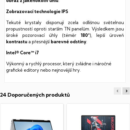
obraz z jakéhokoliv úhlu
.
Zobrazovací technologie IPS
Tekuté krystaly disponují zcela odlišnou světelnou
propustností oproti starším TN panelům. Výsledkem jsou
široké pozorovací úhly (téměr
180°
), lepší úroveň
kontrastu
a přesnější
barevné odstíny
.
Intel® Core™ i7
Výkonný a rychlý procesor, který zvládne i náročné
grafické editory nebo nejnovější hry.
24 Doporučených produktů