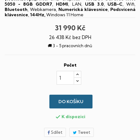
5050 - 8GB GDDR7
,
HDMI
, LAN,
USB 3.0
,
USB-C
, Wifi,
Bluetooth
, Webkamera,
Numerická klávesnice
,
Podsvícená
klávesnice
,
144Hz,
Windows 11 Home
31 990 Kč
26 438 Kč bez DPH
🚚 3 - 5 pracovních dnů
Počet
DO KOŠÍKU
K dispozici

Sdílet
Tweet