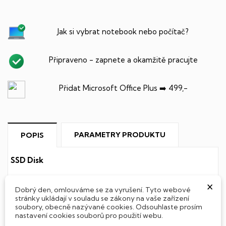
Jak si vybrat notebook nebo počítač?
Připraveno - zapnete a okamžitě pracujte
Přidat Microsoft Office Plus ➡️ 499,-
PARAMETRY PRODUKTU
POPIS
SSD Disk
Tento notebook je vybaven
SSD
(Solid State Drive)
×
Dobrý den, omlouváme se za vyrušení. Tyto webové
diskem, který na rozdíl od starších magnetických HDD
stránky ukládají v souladu se zákony na vaše zařízení
(Hard Disk Drive) disků nedisponuje žádnými pohyblivými
soubory, obecně nazývané cookies. Odsouhlaste prosím
součástmi a je tak mnohem méně náchylný
nastavení cookies souborů pro použití webu.
k mechanickému poškození. Díky použití elektronické