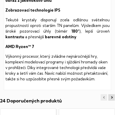
obraz z jakéhokoliv úhlu
.
Zobrazovací technologie IPS
Tekuté krystaly disponují zcela odlišnou světelnou
propustností oproti starším TN panelům. Výsledkem jsou
široké pozorovací úhly (téměr
180°
), lepší úroveň
kontrastu
a přesnější
barevné odstíny
.
AMD Ryzen™ 7
Výkonný procesor, který zvládne nejnáročnější hry,
komplexní modelovací programy i sjíždění hromady oken
v prohlížeči. Díky integrované technologii předvídá vaše
kroky a šetří vám čas. Navíc nabízí možnost přetaktování,
takže si ho uzpůsobíte přesně svým požadavkům.
24 Doporučených produktů