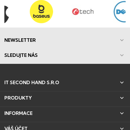

NEWSLETTER

SLEDUJTE NÁS

IT SECOND HAND S.R.O

PRODUKTY

INFORMACE

VÁŠ ÚČET