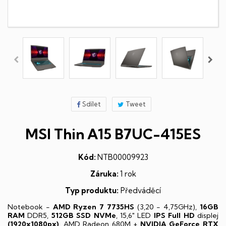
Sdílet
Tweet
MSI Thin A15 B7UC-415ES
Kód:
NTB00009923
Záruka:
1 rok
Typ produktu:
Předváděcí
Notebook -
AMD Ryzen 7 7735HS
(3,20 - 4,75GHz),
16GB
RAM
DDR5,
512GB SSD NVMe
, 15,6" LED
IPS
Full HD
displej
(1920x1080px)
, AMD Radeon 680M +
NVIDIA GeForce RTX