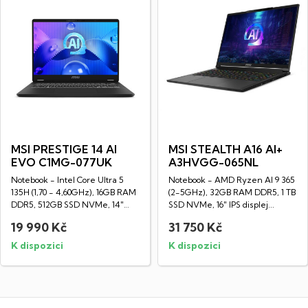
MSI PRESTIGE 14 AI
MSI STEALTH A16 AI+
EVO C1MG-077UK
A3HVGG-065NL
Notebook - Intel Core Ultra 5
Notebook - AMD Ryzen AI 9 365
135H (1,70 - 4,60GHz), 16GB RAM
(2-5GHz), 32GB RAM DDR5, 1 TB
DDR5, 512GB SSD NVMe, 14"
SSD NVMe, 16" IPS displej...
LED IPS...
19 990 Kč
31 750 Kč
K dispozici
K dispozici