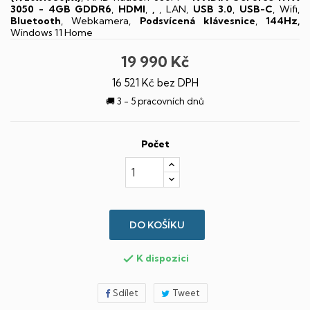
3050 - 4GB GDDR6
,
HDMI
,
,
, LAN,
USB 3.0
,
USB-C
, Wifi,
Bluetooth
, Webkamera,
Podsvícená klávesnice
,
144Hz,
Windows 11 Home
19 990 Kč
16 521 Kč bez DPH
🚚 3 - 5 pracovních dnů
Počet
DO KOŠÍKU
K dispozici

Sdílet
Tweet