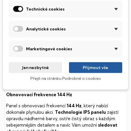
soustavy je tento disk mnohem
tišší
a především nabízí
Technické cookies
mnohem
rychlejší
práci s daty.
Podsvícená klávesnice
Analytické cookies
Integrovaný systém úsporných LED diod osvítí jednotlivé
klávesy tak, aby byly krásně čitelné i během temné noci,
stále však decentně, aby nikterak nedráždily Váš zrak.
Marketingové cookies
MSI Thin
Jen nezbytné
Přijmout vše
Herní počítač s kvalitní klávesnicí a 3D zvukem, který
utáhne i ty nejnáročnější hry. Navíc v kompaktním
Přejít na stránku Podrobně o cookies
tenkém těle.
Obnovovací frekvence 144 Hz
Panel s obnovovací frekvencí
144 Hz
, který nabízí
dokonale plynulou akci.
Technologie IPS panelu
zajistí
opravdu nádherné barvy, ostře čistý obraz s každým
sebejemnějším detailem a navíc Vám umožní
sledovat