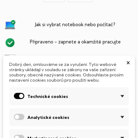
Jak si vybrat notebook nebo počítač?
Připraveno - zapnete a okamžitě pracujte
Přidat Microsoft Office Plus ➡️ 499,-
×
Dobrý den, omlouváme se za vyrušení. Tyto webové
stránky ukládají v souladu se zákony na vaše zařízení
soubory, obecně nazývané cookies. Odsouhlaste prosím
nastavení cookies souborů pro použití webu.
PARAMETRY PRODUKTU
POPIS
Technické cookies
SSD Disk
Tento notebook je vybaven
SSD
(Solid State Drive)
Analytické cookies
diskem, který na rozdíl od starších magnetických HDD
(Hard Disk Drive) disků nedisponuje žádnými pohyblivými
součástmi a je tak mnohem méně náchylný