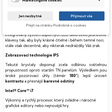
Marketingové cookies
k mechanickému poškození. Díky použití elektronické
soustavy je tento disk mnohem
tišší
a především nabízí
mnohem
rychlejší
práci s daty.
Jen nezbytné
Přijmout vše
Podsvícená klávesnice
Přejít na stránku Podrobně o cookies
Integrovaný systém úsporných LED diod osvítí jednotlivé
klávesy tak, aby byly krásně čitelné i během temné noci,
stále však decentně, aby nikterak nedráždily Váš zrak.
Zobrazovací technologie IPS
Tekuté krystaly disponují zcela odlišnou světelnou
propustností oproti starším TN panelům. Výsledkem jsou
široké pozorovací úhly (téměr
180°
), lepší úroveň
kontrastu
a přesnější
barevné odstíny
.
Intel® Core™ i7
Výkonný a rychlý procesor, který zvládne i náročné
grafické editory nebo nejnovější hry.