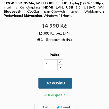
512GB SSD NVMe
, 14" LED
IPS
Full HD
displej
(1920x1080px)
,
Intel Iris Xe Graphics,
HDMI
, LAN,
USB 3.0
,
USB-C
, Wifi,
Bluetooth
, Čtečka paměťových karet, Webkamera,
Podsvícená klávesnice
, Windows 11 Home
14 990 Kč
12 388 Kč bez DPH
🚚 3 - 5 pracovních dnů
Počet
DO KOŠÍKU
K dispozici

Sdílet
Tweet