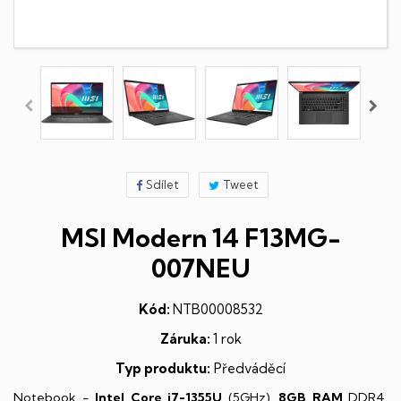
Sdílet
Tweet
MSI Modern 14 F13MG-
007NEU
Kód:
NTB00008532
Záruka:
1 rok
Typ produktu:
Předváděcí
Notebook -
Intel Core i7-1355U
(5GHz),
8GB RAM
DDR4,