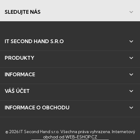

SLEDUJTE NÁS

IT SECOND HAND S.R.O

PRODUKTY

INFORMACE

VÁŠ ÚČET

INFORMACE O OBCHODU
© 2026 IT Second Hand s.r.o. Všechna práva vyhrazena.
Internetový
obchod od WEB-ESHOP.CZ