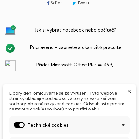
Sdílet
Tweet
Jak si vybrat notebook nebo počítač?
Připraveno - zapnete a okamžitě pracujte
Přidat Microsoft Office Plus ➡️ 499,-
×
Dobrý den, omlouváme se za vyrušení. Tyto webové
PARAMETRY PRODUKTU
POPIS
stránky ukládají v souladu se zákony na vaše zařízení
soubory, obecně nazývané cookies. Odsouhlaste prosím
nastavení cookies souborů pro použití webu.
SSD Disk
Tento notebook je vybaven
SSD
(Solid State Drive)
Technické cookies
diskem, který na rozdíl od starších magnetických HDD
(Hard Disk Drive) disků nedisponuje žádnými pohyblivými