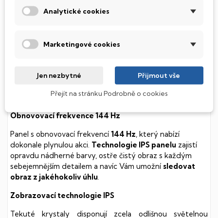
součástmi a je tak mnohem méně náchylný
Analytické cookies
k mechanickému poškození. Díky použití elektronické
soustavy je tento disk mnohem
tišší
a především nabízí
mnohem
rychlejší
práci s daty.
Marketingové cookies
Podsvícená klávesnice
Jen nezbytné
Přijmout vše
Integrovaný systém úsporných LED diod osvítí jednotlivé
klávesy tak, aby byly krásně čitelné i během temné noci,
Přejít na stránku Podrobně o cookies
stále však decentně, aby nikterak nedráždily Váš zrak.
Obnovovací frekvence 144 Hz
Panel s obnovovací frekvencí
144 Hz
, který nabízí
dokonale plynulou akci.
Technologie IPS panelu
zajistí
opravdu nádherné barvy, ostře čistý obraz s každým
sebejemnějším detailem a navíc Vám umožní
sledovat
obraz z jakéhokoliv úhlu
.
Zobrazovací technologie IPS
Tekuté krystaly disponují zcela odlišnou světelnou