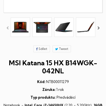
Sdílet
Tweet
MSI Katana 15 HX B14WGK-
042NL
Kód:
NTB00011279
Záruka:
1 rok
Typ produktu:
Předváděcí
Notebook -
Intel Core i7-14650HX
(2,20 - 5,20GHz),
16GB