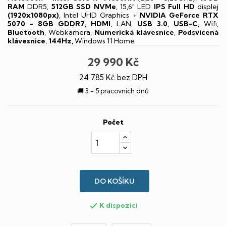
RAM
DDR5,
512GB SSD NVMe
, 15,6" LED
IPS
Full HD
displej
(1920x1080px)
, Intel UHD Graphics +
NVIDIA GeForce RTX
5070 - 8GB GDDR7
,
HDMI
, LAN,
USB 3.0
,
USB-C
, Wifi,
Bluetooth
, Webkamera,
Numerická klávesnice
,
Podsvícená
klávesnice
,
144Hz,
Windows 11 Home
29 990 Kč
24 785 Kč bez DPH
🚚 3 - 5 pracovních dnů
Počet
DO KOŠÍKU
K dispozici
