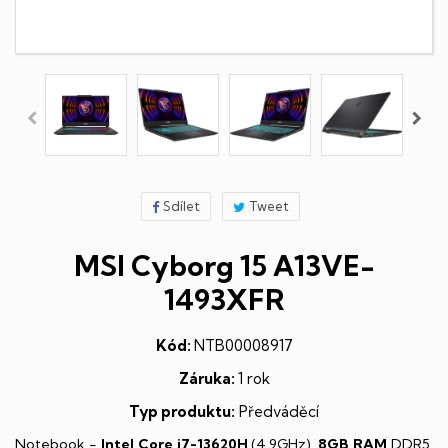
Sdílet
Tweet
MSI Cyborg 15 A13VE-
1493XFR
Kód:
NTB00008917
Záruka:
1 rok
Typ produktu:
Předváděcí
Notebook -
Intel Core i7-13620H
(4,9GHz),
8GB RAM
DDR5,