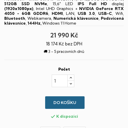
512GB SSD NVMe
, 15,6" LED
IPS
Full HD
displej
(1920x1080px)
, Intel UHD Graphics +
NVIDIA GeForce RTX
4050 - 6GB GDDR6
,
HDMI
, LAN,
USB 3.0
,
USB-C
, Wifi,
Bluetooth
, Webkamera,
Numerická klávesnice
,
Podsvícená
klávesnice
,
144Hz,
Windows 11 Home
21 990 Kč
18 174 Kč bez DPH
🚚 3 - 5 pracovních dnů
Počet
DO KOŠÍKU
K dispozici
