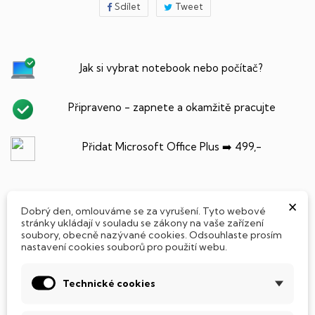
Sdílet
Tweet
Jak si vybrat notebook nebo počítač?
Připraveno - zapnete a okamžitě pracujte
Přidat Microsoft Office Plus ➡️ 499,-
×
Dobrý den, omlouváme se za vyrušení. Tyto webové
PARAMETRY PRODUKTU
POPIS
stránky ukládají v souladu se zákony na vaše zařízení
soubory, obecně nazývané cookies. Odsouhlaste prosím
nastavení cookies souborů pro použití webu.
SSD Disk
Tento notebook je vybaven
SSD
(Solid State Drive)
Technické cookies
diskem, který na rozdíl od starších magnetických HDD
(Hard Disk Drive) disků nedisponuje žádnými pohyblivými