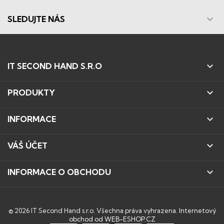

SLEDUJTE NÁS

IT SECOND HAND S.R.O

PRODUKTY

INFORMACE

VÁŠ ÚČET

INFORMACE O OBCHODU
© 2026 IT Second Hand s.r.o. Všechna práva vyhrazena.
Internetový
obchod od WEB-ESHOP.CZ