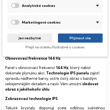
součástmi a je tak mnohem méně náchylný
Analytické cookies
k mechanickému poškození. Díky použití elektronické
soustavy je tento disk mnohem
tišší
a především nabízí
mnohem
rychlejší
práci s daty.
Marketingové cookies
Podsvícená klávesnice
Jen nezbytné
Přijmout vše
Integrovaný systém úsporných LED diod osvítí jednotlivé
klávesy tak, aby byly krásně čitelné i během temné noci,
Přejít na stránku Podrobně o cookies
stále však decentně, aby nikterak nedráždily Váš zrak.
Obnovovací frekvence 144 Hz
Panel s obnovovací frekvencí
144 Hz
, který nabízí
dokonale plynulou akci.
Technologie IPS panelu
zajistí
opravdu nádherné barvy, ostře čistý obraz s každým
sebejemnějším detailem a navíc Vám umožní
sledovat
obraz z jakéhokoliv úhlu
.
Zobrazovací technologie IPS
Tekuté krystaly disponují zcela odlišnou světelnou