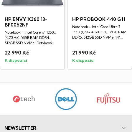
HP ENVY X360 13-
HP PROBOOK 440 G11
BF0062NF
Notebook - Intel Core Ultra 7
155U (1,70 - 4,80GHz), 16GB RAM
Notebook - Intel Core i7-1250U
DDR5, 512GB SSD NVMe, 14"
(4,7GHz), 16GB RAM DDR4,
LED IPS...
512GB SSD NVMe, Dotykový
13,3" LED IPS HD...
22 990 Kč
21 990 Kč
K dispozici
K dispozici

NEWSLETTER