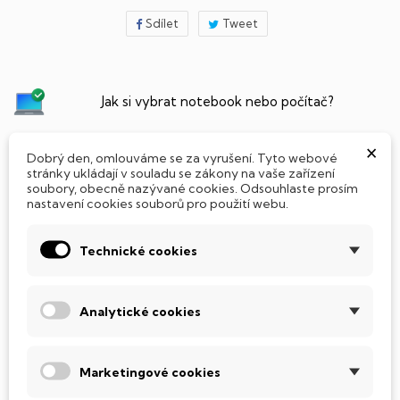
Sdílet
Tweet
Jak si vybrat notebook nebo počítač?
×
Připraveno - zapnete a okamžitě pracujte
Dobrý den, omlouváme se za vyrušení. Tyto webové
stránky ukládají v souladu se zákony na vaše zařízení
soubory, obecně nazývané cookies. Odsouhlaste prosím
Přidat Microsoft Office Plus ➡️ 499,-
nastavení cookies souborů pro použití webu.
Technické cookies
PARAMETRY PRODUKTU
POPIS
Analytické cookies
SSD Disk
Tento notebook je vybaven
SSD
(Solid State Drive)
Marketingové cookies
diskem, který na rozdíl od starších magnetických HDD