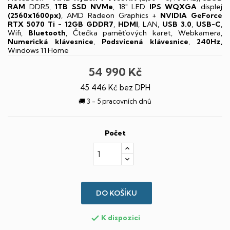
RAM
DDR5,
1TB SSD NVMe
, 18" LED
IPS
WQXGA
displej
(2560x1600px)
, AMD Radeon Graphics +
NVIDIA GeForce
RTX 5070 Ti - 12GB GDDR7
,
HDMI
, LAN,
USB 3.0
,
USB-C
,
Wifi,
Bluetooth
, Čtečka paměťových karet, Webkamera,
Numerická klávesnice
,
Podsvícená klávesnice
,
240Hz,
Windows 11 Home
54 990 Kč
45 446 Kč bez DPH
🚚 3 - 5 pracovních dnů
Počet
DO KOŠÍKU
K dispozici
