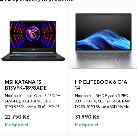
MSI KATANA 15
HP ELITEBOOK 6 G1A
B13VFK-1898XDE
14
Notebook - Intel Core i7-13620H
Notebook - AMD Ryzen 5 PRO
(4,9GHz), 16GB RAM DDR5,
230 (3,30 - 4,90GHz), 64GB RAM
512GB SSD NVMe, 15,6" LED IPS
DDR5, 512GB&nbsp;SSD NVMe,
Full HD...
14" IPS...
22 750 Kč
31 990 Kč
K dispozici
K dispozici