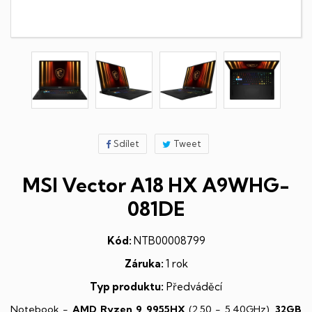
Sdílet
Tweet
MSI Vector A18 HX A9WHG-
081DE
Kód:
NTB00008799
Záruka:
1 rok
Typ produktu:
Předváděcí
Notebook -
AMD Ryzen 9 9955HX
(2,50 - 5,40GHz),
32GB