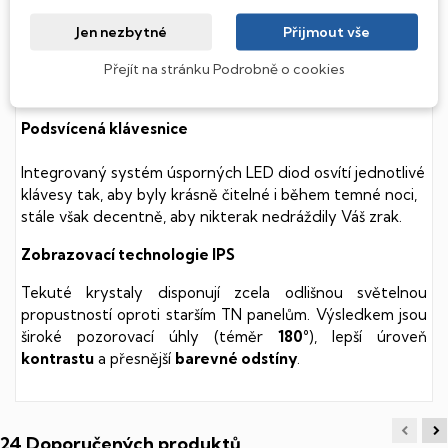
(Hard Disk Drive) disků nedisponuje žádnými pohyblivými
součástmi a je tak mnohem méně náchylný
Jen nezbytné
Přijmout vše
k mechanickému poškození. Díky použití elektronické
soustavy je tento disk mnohem
tišší
a především nabízí
Přejít na stránku Podrobně o cookies
mnohem
rychlejší
práci s daty.
Podsvícená klávesnice
Integrovaný systém úsporných LED diod osvítí jednotlivé
klávesy tak, aby byly krásně čitelné i během temné noci,
stále však decentně, aby nikterak nedráždily Váš zrak.
Zobrazovací technologie IPS
Tekuté krystaly disponují zcela odlišnou světelnou
propustností oproti starším TN panelům. Výsledkem jsou
široké pozorovací úhly (téměr
180°
), lepší úroveň
kontrastu
a přesnější
barevné odstíny
.
24 Doporučených produktů