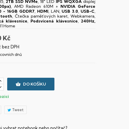
5,
2TB SSD NVMe
, 18" LED
IPS
WQXGA
displej
00px)
, AMD Radeon 610M +
NVIDIA GeForce
0 - 16GB GDDR7
,
HDMI
, LAN,
USB 3.0
,
USB-C
,
etooth
, Čtečka paměťových karet, Webkamera,
á klávesnice
,
Podsvícená klávesnice
,
240Hz,
11 Home
0 Kč
č bez DPH
racovních dnů

DO KOŠÍKU
ozici
Tweet
 si vybrat notebook nebo počítač?