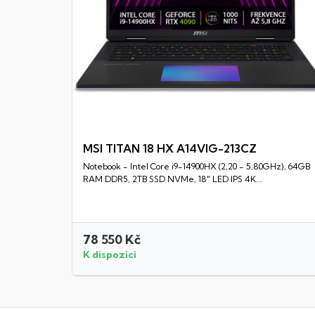
MSI TITAN 18 HX A14VIG-213CZ
Notebook - Intel Core i9-14900HX (2,20 - 5,80GHz), 64GB
Rychlý náhled
RAM DDR5, 2TB SSD NVMe, 18" LED IPS 4K...
78 550 Kč
K dispozici