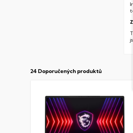
I
t
Z
T
j
24 Doporučených produktů