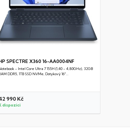
HP SPECTRE X360 16-AA0004NF
Notebook - Intel Core Ultra 7 155H (1,40 - 4,80GHz), 32GB
Rychlý náhled
RAM DDR5, 1TB SSD NVMe, Dotykový 16"...
42 990 Kč
19 990 
K dispozici
K dispozi