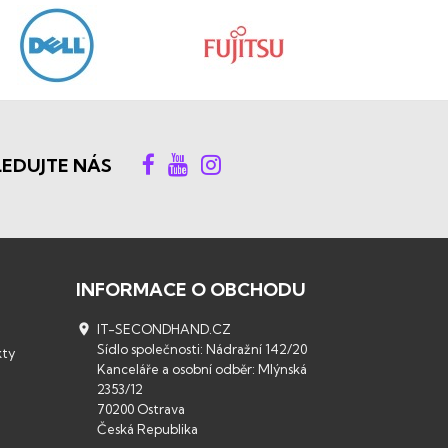
LEDUJTE NÁS
INFORMACE O OBCHODU

IT-SECONDHAND.CZ
Sídlo společnosti: Nádražní 142/20
kty
Kanceláře a osobní odběr: Mlýnská
2353/12
70200 Ostrava
Česká Republika