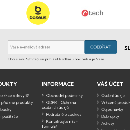
S
Chci slevu? ✅ Stačí se přihlásit k odběru novinek a je Vaše.
DUKTY
INFORMACE
VÁŠ ÚČET
 akce a slevy 💯
Obchodní podmínky
Osobní údaje
 přidané produkty
GDPR - Ochrana
Vrácené produ
osobních údajů
booky
Objednávky
Podrobně o cookies
í počítače
Dobropisy
Kontaktujte nás -
Adresy
formulář