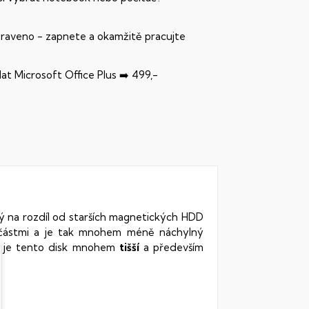
praveno - zapnete a okamžitě pracujte
dat Microsoft Office Plus ➡️ 499,-
rý na rozdíl od starších magnetických HDD
oučástmi a je tak mnohem méně náchylný
vy je tento disk mnohem
tišší
a především