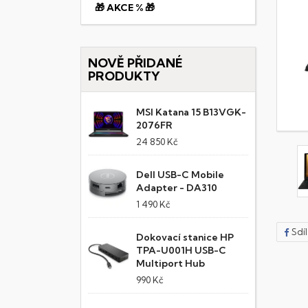
🎁 AKCE % 🎁
NOVĚ PŘIDANÉ
PRODUKTY
MSI Katana 15 B13VGK-
2076FR
24 850 Kč
Dell USB-C Mobile
Adapter - DA310
1 490 Kč
Sdí
Dokovací stanice HP
TPA-U001H USB-C
Multiport Hub
990 Kč