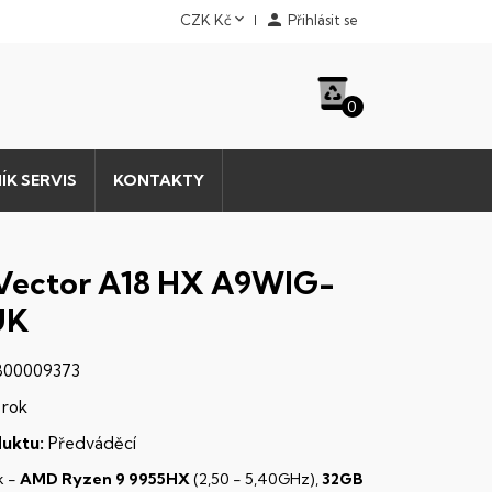


CZK Kč
Přihlásit se
0
ÍK SERVIS
KONTAKTY
Vector A18 HX A9WIG-
UK
00009373
 rok
uktu:
Předváděcí
k -
AMD Ryzen 9 9955HX
(2,50 - 5,40GHz),
32GB