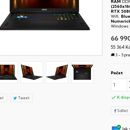
RAM
DDR
(2560x16
RTX 508
Wifi,
Blu
Numerick
Windows 
66 99
55 364 K
🚚 3 - 5 p
Počet
K disp

let
Tweet
Sdílet
Jak