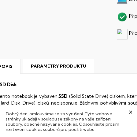
Při
Při
PARAMETRY PRODUKTU
POPIS
SD Disk
ento notebook je vybaven
SSD
(Solid State Drive) diskem, kte
Hard Disk Drive) disků nedisponuje žádnými pohyblivými s
×
 mechanickému poškození. Díky použití elektronické sousta
Dobrý den, omlouváme se za vyrušení. Tyto webové
abízí mnohem
rychlejší
práci s daty.
stránky ukládají v souladu se zákony na vaše zařízení
soubory, obecně nazývané cookies. Odsouhlaste prosím
odsvícená klávesnice
nastavení cookies souborů pro použití webu.