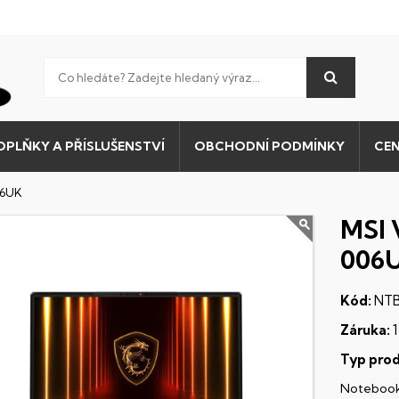
OPLŇKY A PŘÍSLUŠENSTVÍ
OBCHODNÍ PODMÍNKY
CEN
06UK
MSI 
006
Kód:
NTB
Záruka:
1
Typ prod
Noteboo