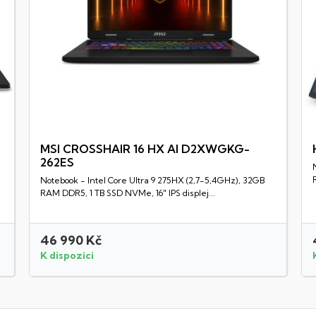
MSI CROSSHAIR 16 HX AI D2XWGKG-
262ES
Rychlý náhled
Notebook - Intel Core Ultra 9 275HX (2,7-5,4GHz), 32GB
RAM DDR5, 1 TB SSD NVMe, 16" IPS displej...
46 990 Kč
K dispozici