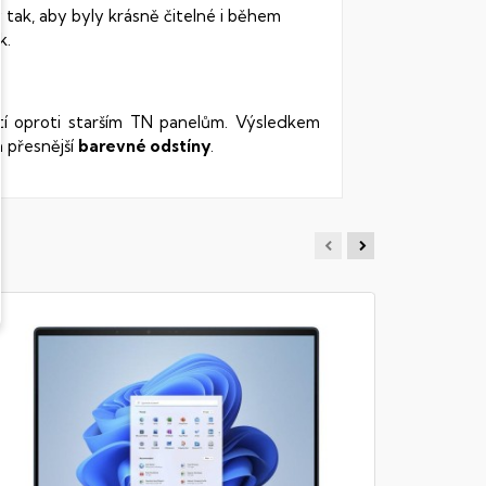
 tak, aby byly krásně čitelné i během
k.
stí oproti starším TN panelům. Výsledkem
 přesnější
barevné odstíny
.
HP OMN
BG1634
Notebook -
DDR5, 1TB 