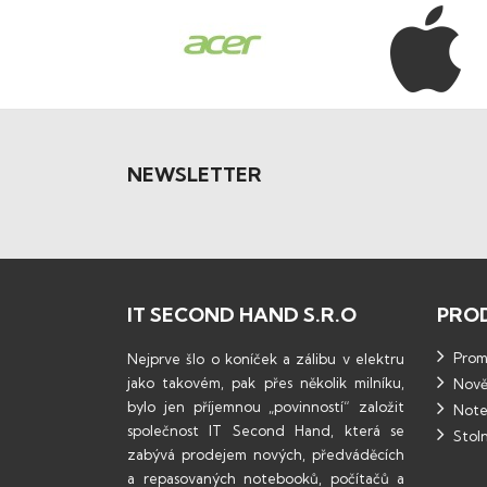
NEWSLETTER
IT SECOND HAND S.R.O
PRO
Promo
Nejprve šlo o koníček a zálibu v elektru
jako takovém, pak přes několik milníku,
Nově
bylo jen příjemnou „povinností“ založit
Note
společnost IT Second Hand, která se
Stoln
zabývá prodejem nových, předváděcích
a repasovaných notebooků, počítačů a