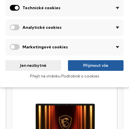
ntegrovaný systém úsporných LED diod osvítí jednotlivé klávesy
Technické cookies
emné noci, stále však decentně, aby nikterak nedráždily Váš zra
obrazovací technologie IPS
Analytické cookies
ekuté krystaly disponují zcela odlišnou světelnou propustno
sou široké pozorovací úhly (téměr
180°
), lepší úroveň
kontrastu
a
Marketingové cookies
Jen nezbytné
Přijmout vše
Přejít na stránku Podrobně o cookies