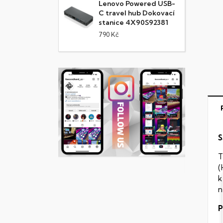
Lenovo Powered USB-
C travel hub Dokovací
stanice 4X90S92381
790 Kč
S
T
(
k
n
P