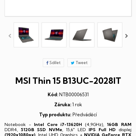
Sdílet
Tweet
MSI Thin 15 B13UC-2028IT
Kód:
NTB00006531
Záruka:
1 rok
Typ produktu:
Předváděcí
Notebook -
Intel Core i7-13620H
(4,9GHz),
16GB RAM
DDR4,
512GB SSD NVMe
, 15,6" LED
IPS
Full HD
displej
(1920x1080px)
, Intel UHD Graphics +
NVIDIA GeForce RTX