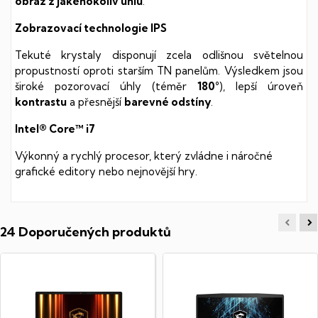
obraz z jakéhokoliv úhlu
.
Zobrazovací technologie IPS
Tekuté krystaly disponují zcela odlišnou světelnou
propustností oproti starším TN panelům. Výsledkem jsou
široké pozorovací úhly (téměr
180°
), lepší úroveň
kontrastu
a přesnější
barevné odstíny
.
Intel® Core™ i7
Výkonný a rychlý procesor, který zvládne i náročné
grafické editory nebo nejnovější hry.
24 Doporučených produktů