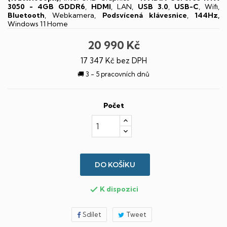
3050 - 4GB GDDR6
,
HDMI
, LAN,
USB 3.0
,
USB-C
, Wifi,
Bluetooth
, Webkamera,
Podsvícená klávesnice
,
144Hz,
Windows 11 Home
20 990 Kč
17 347 Kč bez DPH
🚚 3 - 5 pracovních dnů
Počet
DO KOŠÍKU
K dispozici

Sdílet
Tweet