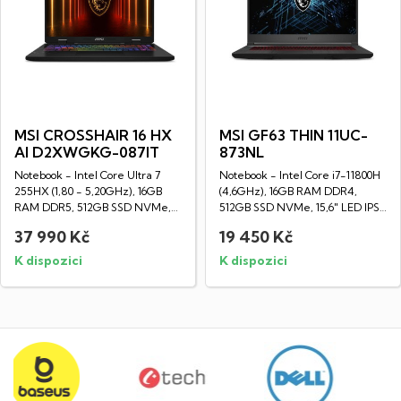
MSI CROSSHAIR 16 HX
MSI GF63 THIN 11UC-
AI D2XWGKG-087IT
873NL
Notebook - Intel Core Ultra 7
Notebook - Intel Core i7-11800H
255HX (1,80 - 5,20GHz), 16GB
(4,6GHz), 16GB RAM DDR4,
RAM DDR5, 512GB SSD NVMe,
512GB SSD NVMe, 15,6" LED IPS
16" LED IPS...
Full HD...
37 990 Kč
19 450 Kč
K dispozici
K dispozici