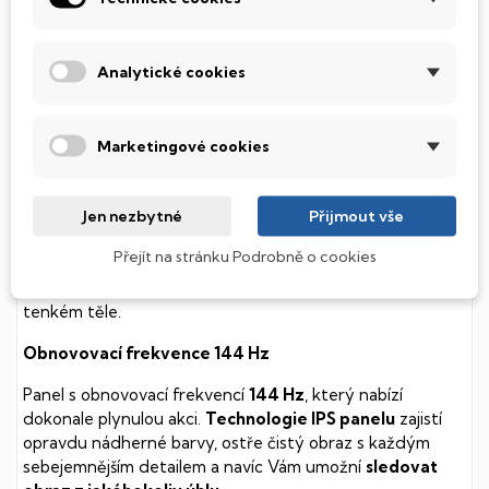
soustavy je tento disk mnohem
tišší
a především nabízí
mnohem
rychlejší
práci s daty.
Analytické cookies
Podsvícená klávesnice
Integrovaný systém úsporných LED diod osvítí jednotlivé
Marketingové cookies
klávesy tak, aby byly krásně čitelné i během temné noci,
stále však decentně, aby nikterak nedráždily Váš zrak.
Jen nezbytné
Přijmout vše
MSI Thin
Přejít na stránku Podrobně o cookies
Herní počítač s kvalitní klávesnicí a 3D zvukem, který
utáhne i ty nejnáročnější hry. Navíc v kompaktním
tenkém těle.
Obnovovací frekvence 144 Hz
Panel s obnovovací frekvencí
144 Hz
, který nabízí
dokonale plynulou akci.
Technologie IPS panelu
zajistí
opravdu nádherné barvy, ostře čistý obraz s každým
sebejemnějším detailem a navíc Vám umožní
sledovat