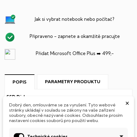
Jak si vybrat notebook nebo počítač?
Připraveno - zapnete a okamžitě pracujte
Přidat Microsoft Office Plus ➡️ 499,-
PARAMETRY PRODUKTU
POPIS
SSD Disk
×
Dobrý den, omlouváme se za vyrušení. Tyto webové
Tento notebook je vybaven
SSD
(Solid State Drive)
stránky ukládají v souladu se zákony na vaše zařízení
soubory, obecně nazývané cookies. Odsouhlaste prosím
diskem, který na rozdíl od starších magnetických HDD
nastavení cookies souborů pro použití webu.
(Hard Disk Drive) disků nedisponuje žádnými pohyblivými
součástmi a je tak mnohem méně náchylný
k mechanickému poškození. Díky použití elektronické
Technické cookies