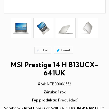
Sdílet
Tweet
MSI Prestige 14 H B13UCX-
641UK
Kód:
NTB00006552
Záruka:
1 rok
Typ produktu:
Předváděcí
Notebook -
Intel Core i7-13620H
(4,9GHz),
16GB RAM
DDR5,