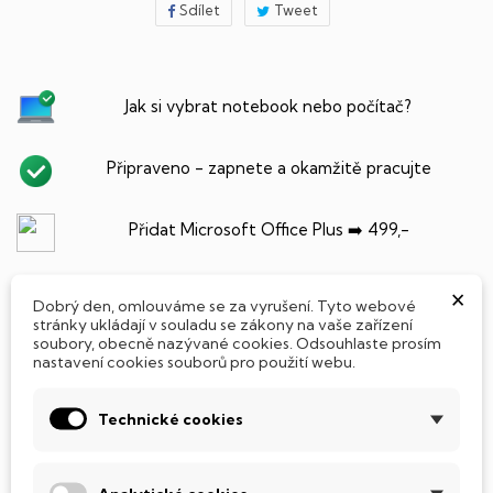
Sdílet
Tweet
Jak si vybrat notebook nebo počítač?
Připraveno - zapnete a okamžitě pracujte
Přidat Microsoft Office Plus ➡️ 499,-
×
Dobrý den, omlouváme se za vyrušení. Tyto webové
stránky ukládají v souladu se zákony na vaše zařízení
PARAMETRY PRODUKTU
POPIS
soubory, obecně nazývané cookies. Odsouhlaste prosím
nastavení cookies souborů pro použití webu.
SSD Disk
Technické cookies
Tento notebook je vybaven
SSD
(Solid State Drive)
diskem, který na rozdíl od starších magnetických HDD
(Hard Disk Drive) disků nedisponuje žádnými pohyblivými