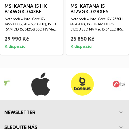
MSI KATANA 15 HX
MSI KATANA 15
B14WGK-043BE
B12VGK-028XES
Notebook - Intel Core i7-
Notebook - Intel Core i7-12650H
14650HX (2,20 - 5,20GHz), 16GB
(4,7GHz), 16GB RAM DDR5,
RAM DDR5, 512GB SSD NVMe,
512GB SSD NVMe, 15,6" LED IPS
15,6" LED IPS...
Full HD...
29 990 Kč
25 850 Kč
K dispozici
K dispozici

NEWSLETTER

SLEDUJTE NÁS