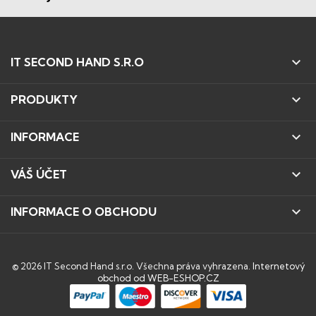

IT SECOND HAND S.R.O

PRODUKTY

INFORMACE

VÁŠ ÚČET

INFORMACE O OBCHODU
© 2026 IT Second Hand s.r.o. Všechna práva vyhrazena.
Internetový
obchod od WEB-ESHOP.CZ