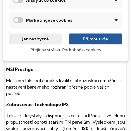
Analytické cookies
součástmi a je tak mnohem méně náchylný
k mechanickému poškození. Díky použití elektronické
soustavy je tento disk mnohem
tišší
a především nabízí
Marketingové cookies
mnohem
rychlejší
práci s daty.
Podsvícená klávesnice
Jen nezbytné
Přijmout vše
Integrovaný systém úsporných LED diod osvítí jednotlivé
Přejít na stránku Podrobně o cookies
klávesy tak, aby byly krásně čitelné i během temné noci,
stále však decentně, aby nikterak nedráždily Váš zrak.
MSI Prestige
Multimediální notebook s kvalitní obrazovkou umožňující
nastavení barevného rozhraní přesně podle vašich
potřeb.
Zobrazovací technologie IPS
Tekuté krystaly disponují zcela odlišnou světelnou
propustností oproti starším TN panelům. Výsledkem jsou
široké pozorovací úhly (téměr
180°
), lepší úroveň