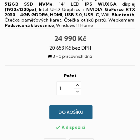
512GB SSD NVMe
, 14" LED
IPS
WUXGA
displej
(1920x1200px)
, Intel UHD Graphics +
NVIDIA GeForce RTX
2050 - 4GB GDDR6
,
HDMI
,
USB 3.0
,
USB-C
, Wifi,
Bluetooth
,
Čtečka paměťových karet, Čtečka otisků prstů, Webkamera,
Podsvícená klávesnice
, Windows 11 Home
24 990 Kč
20 653 Kč bez DPH
🚚 3 - 5 pracovních dnů
Počet
DO KOŠÍKU
K dispozici
