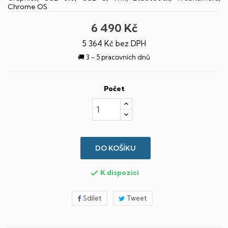
Chrome OS
6 490 Kč
5 364 Kč bez DPH
🚚 3 - 5 pracovních dnů
Počet
DO KOŠÍKU
K dispozici

Sdílet
Tweet