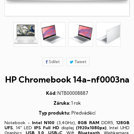
Sdílet
Tweet
HP Chromebook 14a-nf0003na
Kód:
NTB00008887
Záruka:
1 rok
Typ produktu:
Předváděcí
Notebook -
Intel N100
(3,4GHz),
8GB RAM
DDR5,
128GB
UFS
, 14" LED
IPS
Full HD
displej
(1920x1080px)
, Intel UHD
Graphics,
USB 3.0
,
USB-C
, Wifi,
Bluetooth
, Webkamera,