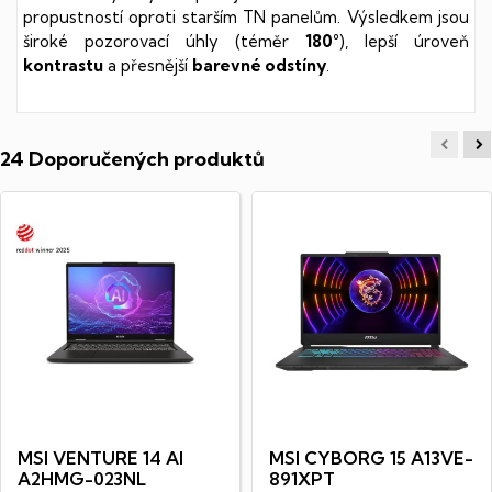
propustností oproti starším TN panelům. Výsledkem jsou
široké pozorovací úhly (téměr
180°
), lepší úroveň
kontrastu
a přesnější
barevné odstíny
.
24 Doporučených produktů
MSI VENTURE 14 AI
MSI CYBORG 15 A13VE-
A2HMG-023NL
891XPT