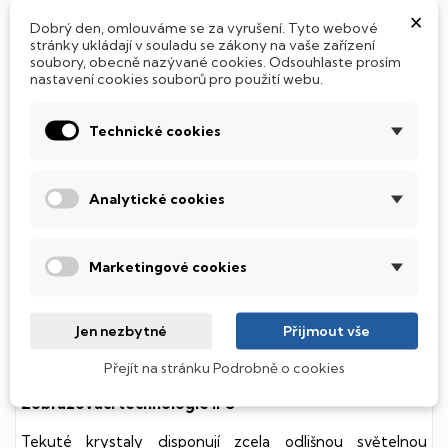
×
Dobrý den, omlouváme se za vyrušení. Tyto webové
Jak si vybrat notebook nebo počítač?
stránky ukládají v souladu se zákony na vaše zařízení
soubory, obecně nazývané cookies. Odsouhlaste prosím
nastavení cookies souborů pro použití webu.
Připraveno - zapnete a okamžitě pracujte
Technické cookies
Přidat Microsoft Office Plus ➡️ 499,-
Analytické cookies
PARAMETRY PRODUKTU
POPIS
Marketingové cookies
Chromebook
Multimediální notebook určený primárně pro práci na
Jen nezbytné
Přijmout vše
internetu. Zvládne ale jakoukoliv kancelářskou činnosti,
zábavu i základní grafické editace.
Přejít na stránku Podrobně o cookies
Zobrazovací technologie IPS
Tekuté krystaly disponují zcela odlišnou světelnou