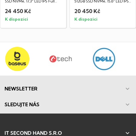
SSD NVMe, 17,3" LED IPS Full
512GB SSD NVMe, 15,6" LED IPS
HD...
Full HD...
24 450 Kč
20 450 Kč
K dispozici
K dispozici

NEWSLETTER

SLEDUJTE NÁS

IT SECOND HAND S.R.O