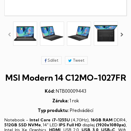
Sdílet
Tweet
MSI Modern 14 C12MO-1027FR
Kód:
NTB00009443
Záruka:
1 rok
Typ produktu:
Předváděcí
Notebook -
Intel Core i7-1255U
(4,7GHz),
16GB RAM
DDR4,
512GB SSD NVMe
, 14" LED
IPS
Full HD
displej
(1920x1080px)
,
Intel Iris Xe Graphics,
HDMI
, USB 2.0,
USB 3.0
,
USB-C
, Wifi,