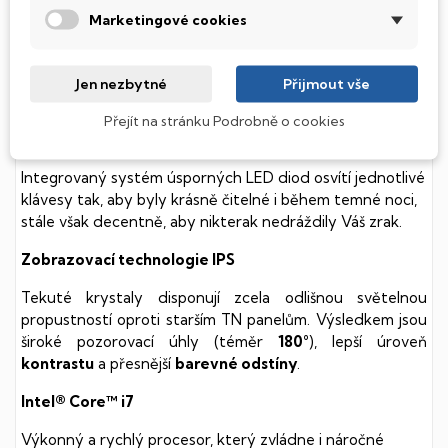
(Hard Disk Drive) disků nedisponuje žádnými pohyblivými
Marketingové cookies
součástmi a je tak mnohem méně náchylný
k mechanickému poškození. Díky použití elektronické
soustavy je tento disk mnohem
tišší
a především nabízí
Jen nezbytné
Přijmout vše
mnohem
rychlejší
práci s daty.
Přejít na stránku Podrobně o cookies
Podsvícená klávesnice
Integrovaný systém úsporných LED diod osvítí jednotlivé
klávesy tak, aby byly krásně čitelné i během temné noci,
stále však decentně, aby nikterak nedráždily Váš zrak.
Zobrazovací technologie IPS
Tekuté krystaly disponují zcela odlišnou světelnou
propustností oproti starším TN panelům. Výsledkem jsou
široké pozorovací úhly (téměr
180°
), lepší úroveň
kontrastu
a přesnější
barevné odstíny
.
Intel® Core™ i7
Výkonný a rychlý procesor, který zvládne i náročné