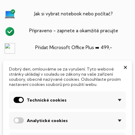
Jak si vybrat notebook nebo počítač?
Připraveno - zapnete a okamžitě pracujte
Přidat Microsoft Office Plus ➡️ 499,-
×
Dobrý den, omlouváme se za vyrušení. Tyto webové
stránky ukládají v souladu se zákony na vaše zařízení
PARAMETRY PRODUKTU
POPIS
soubory, obecně nazývané cookies. Odsouhlaste prosím
nastavení cookies souborů pro použití webu.
Technické cookies
SSD Disk
Analytické cookies
Tento notebook je vybaven
SSD
(Solid State Drive)
diskem, který na rozdíl od starších magnetických HDD