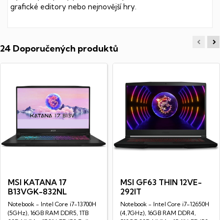
grafické editory nebo nejnovější hry.
24 Doporučených produktů
MSI KATANA 17
MSI GF63 THIN 12VE-
B13VGK-832NL
292IT
Notebook - Intel Core i7-13700H
Notebook - Intel Core i7-12650H
(5GHz), 16GB RAM DDR5, 1TB
(4,7GHz), 16GB RAM DDR4,