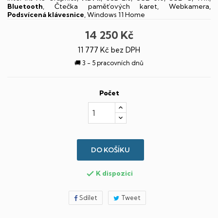
Bluetooth
, Čtečka paměťových karet, Webkamera,
Podsvícená klávesnice
, Windows 11 Home
14 250 Kč
11 777 Kč bez DPH
🚚 3 - 5 pracovních dnů
Počet
DO KOŠÍKU
K dispozici

Sdílet
Tweet