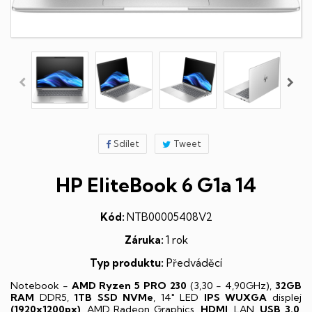
Sdílet
Tweet
HP EliteBook 6 G1a 14
Kód:
NTB00005408V2
Záruka:
1 rok
Typ produktu:
Předváděcí
Notebook -
AMD Ryzen 5 PRO 230
(3,30 - 4,90GHz),
32GB
RAM
DDR5,
1TB SSD NVMe
, 14" LED
IPS
WUXGA
displej
(1920x1200px)
, AMD Radeon Graphics,
HDMI
, LAN,
USB 3.0
,