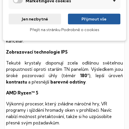
soustavy je tento disk mnohem
tišší
a především nabízí
Marketingové cookies
mnohem
rychlejší
práci s daty.
HP Elitebook
Jen nezbytné
Přijmout vše
Pracovní nástroj v elegantním, ale odolném šasi. Podpora
Přejít na stránku Podrobně o cookies
pro dokovací stanice z něj dělá dokonalou přenosnou
kancelář.
Zobrazovací technologie IPS
Tekuté krystaly disponují zcela odlišnou světelnou
propustností oproti starším TN panelům. Výsledkem jsou
široké pozorovací úhly (téměr
180°
), lepší úroveň
kontrastu
a přesnější
barevné odstíny
.
AMD Ryzen™ 5
Výkonný procesor, který zvládne náročné hry, VR
programy i sjíždění hromady oken v prohlížeči. Navíc
nabízí možnost přetaktování, takže si ho uzpůsobíte
přesně svým požadavkům.