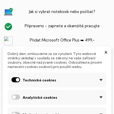
Jak si vybrat notebook nebo počítač?
Připraveno - zapnete a okamžitě pracujte
Přidat Microsoft Office Plus ➡️ 499,-
×
Dobrý den, omlouváme se za vyrušení. Tyto webové
stránky ukládají v souladu se zákony na vaše zařízení
soubory, obecně nazývané cookies. Odsouhlaste prosím
PARAMETRY PRODUKTU
POPIS
nastavení cookies souborů pro použití webu.
SSD Disk
Technické cookies
Tento notebook je vybaven
SSD
(Solid State Drive)
diskem, který na rozdíl od starších magnetických HDD
(Hard Disk Drive) disků nedisponuje žádnými pohyblivými
Analytické cookies
součástmi a je tak mnohem méně náchylný
k mechanickému poškození. Díky použití elektronické