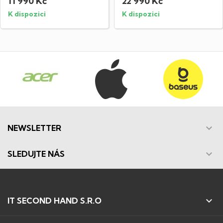
11 990 Kč
22 990 Kč
K dispozici
K dispozici

NEWSLETTER

SLEDUJTE NÁS

IT SECOND HAND S.R.O