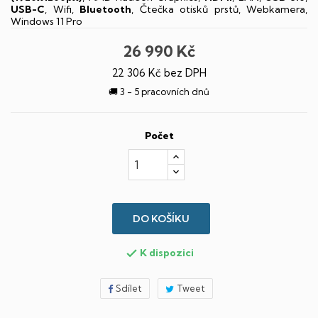
USB-C
, Wifi,
Bluetooth
, Čtečka otisků prstů, Webkamera,
Windows 11 Pro
26 990 Kč
22 306 Kč bez DPH
🚚 3 - 5 pracovních dnů
Počet
DO KOŠÍKU
K dispozici

Sdílet
Tweet