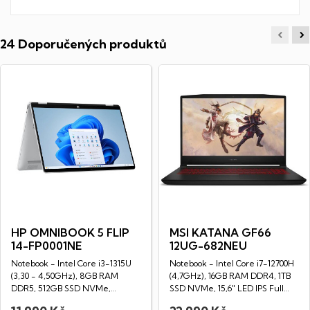
24 Doporučených produktů
HP OMNIBOOK 5 FLIP
MSI KATANA GF66
14-FP0001NE
12UG-682NEU
Notebook - Intel Core i3-1315U
Notebook - Intel Core i7-12700H
(3,30 - 4,50GHz), 8GB RAM
(4,7GHz), 16GB RAM DDR4, 1TB
DDR5, 512GB SSD NVMe,
SSD NVMe, 15,6" LED IPS Full
Dotykový 14" LED...
HD...