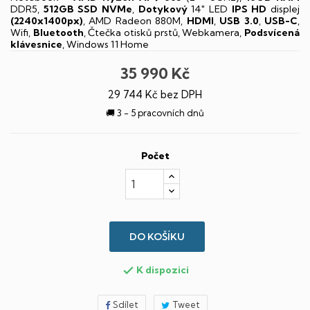
DDR5,
512GB SSD NVMe
,
Dotykový
14" LED
IPS
HD
displej
(2240x1400px)
, AMD Radeon 880M,
HDMI
,
USB 3.0
,
USB-C
,
Wifi,
Bluetooth
, Čtečka otisků prstů, Webkamera,
Podsvícená
klávesnice
, Windows 11 Home
35 990 Kč
29 744 Kč bez DPH
🚚 3 - 5 pracovních dnů
Počet
DO KOŠÍKU
K dispozici

Sdílet
Tweet