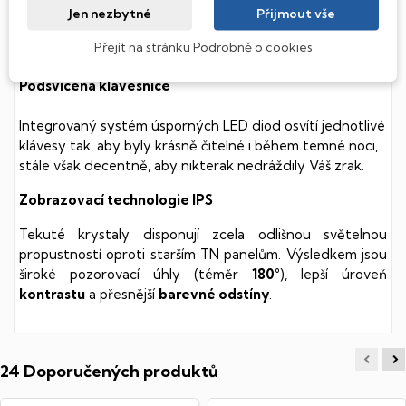
k mechanickému poškození. Díky použití elektronické
Jen nezbytné
Přijmout vše
soustavy je tento disk mnohem
tišší
a především nabízí
Přejít na stránku Podrobně o cookies
mnohem
rychlejší
práci s daty.
Podsvícená klávesnice
Integrovaný systém úsporných LED diod osvítí jednotlivé
klávesy tak, aby byly krásně čitelné i během temné noci,
stále však decentně, aby nikterak nedráždily Váš zrak.
Zobrazovací technologie IPS
Tekuté krystaly disponují zcela odlišnou světelnou
propustností oproti starším TN panelům. Výsledkem jsou
široké pozorovací úhly (téměr
180°
), lepší úroveň
kontrastu
a přesnější
barevné odstíny
.
24 Doporučených produktů