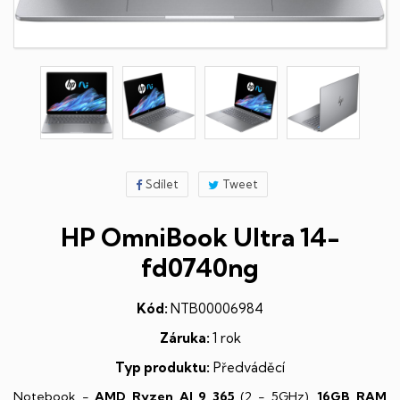
Sdílet
Tweet
HP OmniBook Ultra 14-
fd0740ng
Kód:
NTB00006984
Záruka:
1 rok
Typ produktu:
Předváděcí
Notebook -
AMD Ryzen AI 9 365
(2 - 5GHz),
16GB RAM