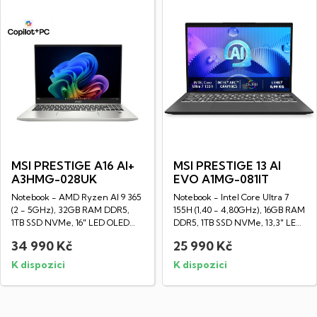
MSI PRESTIGE A16 AI+
MSI PRESTIGE 13 AI
A3HMG-028UK
EVO A1MG-081IT
Notebook - AMD Ryzen AI 9 365
Notebook - Intel Core Ultra 7
(2 - 5GHz), 32GB RAM DDR5,
155H (1,40 - 4,80GHz), 16GB RAM
1TB SSD NVMe, 16" LED OLED
DDR5, 1TB SSD NVMe, 13,3" LED
WQXGA displej...
IPS...
34 990 Kč
25 990 Kč
K dispozici
K dispozici