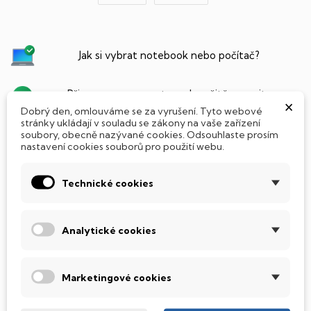
Jak si vybrat notebook nebo počítač?
Připraveno - zapnete a okamžitě pracujte
×
Dobrý den, omlouváme se za vyrušení. Tyto webové
stránky ukládají v souladu se zákony na vaše zařízení
Přidat Microsoft Office Plus ➡️ 499,-
soubory, obecně nazývané cookies. Odsouhlaste prosím
nastavení cookies souborů pro použití webu.
Technické cookies
PARAMETRY PRODUKTU
POPIS
Analytické cookies
SSD Disk
Tento notebook je vybaven
SSD
(Solid State Drive)
diskem, který na rozdíl od starších magnetických HDD
Marketingové cookies
(Hard Disk Drive) disků nedisponuje žádnými pohyblivými
součástmi a je tak mnohem méně náchylný